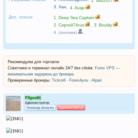
2.
ass2017
,
3.
Хан
,
4.
Avap
;
Доп. список:
1.
Deep Sea Captain
,
2.
Сергей74rus
,
3.
Bouldy
,
4. (аноним)
;
Рекомендуем для торговли
Советники и терминал онлайн 24/7 без сбоёв:
Forex VPS —
минимальная задержка до брокера
Проверенные брокеры:
Tickmill
·
Forex4you
·
Alpari
FXprofit
Администратор
Команда форума
Администратор