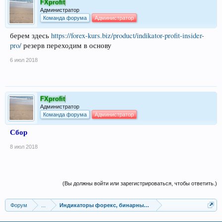
FXprofit
Администратор
Команда форума
Администратор
берем здесь
https://forex-kurs.biz/product/indikator-profit-insider-
pro/
резерв переходим в основу
6 июл 2018
FXprofit
Администратор
Команда форума
Администратор
Сбор
8 июл 2018
(Вы должны войти или зарегистрироваться, чтобы ответить.)
Форум
...
Индикаторы форекс, бинарных опционов, ММВБ