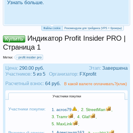
Узнать больше.
П
Р
Файлы cookie
Рекомендуем для трейдинга (VPS + брокеры)
Индикатор Profit Insider PRO |
Купить
Страница 1
Метки:
profit insider pro
Цена:
290.00 руб.
Этап:
Завершена
Участников:
5 из 5
Организатор:
FXprofit
Расчетный взнос:
64 руб.
В какой валюте оплачивать?(клик)
Участники покупки
Участники покупки:
1.
acros79
,
2.
StreetMan
,
3.
Tramr
,
4.
Glaf
,
5.
MaxLink
;
1.
Александр163
,
Резервный список: