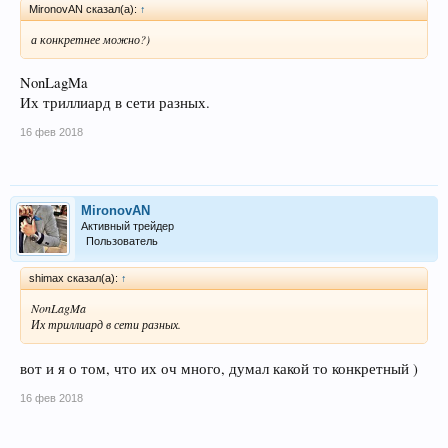
MironovAN сказал(а):
↑
а конкретнее можно?)
NonLagMa
Их триллиард в сети разных.
16 фев 2018
MironovAN
Активный трейдер
Пользователь
shimax сказал(а):
↑
NonLagMa
Их триллиард в сети разных.
вот и я о том, что их оч много, думал какой то конкретный )
16 фев 2018