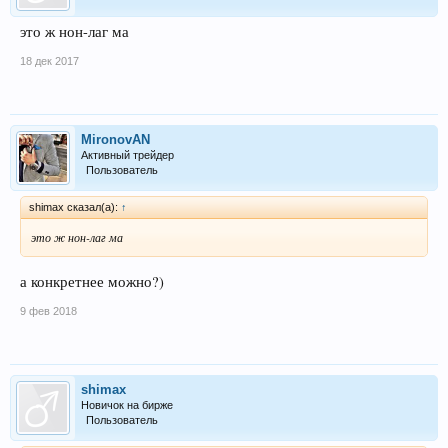
это ж нон-лаг ма
18 дек 2017
MironovAN
Активный трейдер
Пользователь
shimax сказал(а):
↑
это ж нон-лаг ма
а конкретнее можно?)
9 фев 2018
shimax
Новичок на бирже
Пользователь