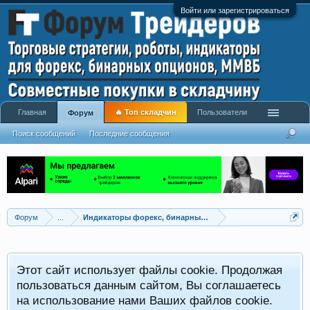
Войти или зарегистрироваться
Главная
🔥 Топ складчин
Пользователи
Форум
Поиск сообщений
Последние сообщения
Форум
...
Индикаторы форекс, бинарных опционов, ММВБ
Р
Этот сайт использует файлы cookie. Продолжая
x
С
пользоваться данным сайтом, Вы соглашаетесь
на использование нами Ваших файлов cookie.
V