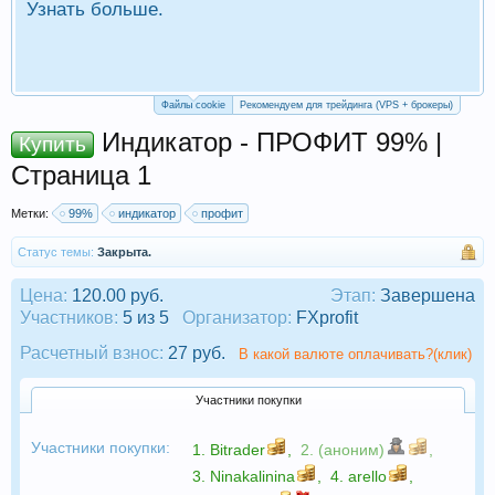
Узнать больше.
П
Р
Файлы cookie
Рекомендуем для трейдинга (VPS + брокеры)
Индикатор - ПРОФИТ 99% |
Купить
Страница 1
Метки:
99%
индикатор
профит
Статус темы:
Закрыта.
Цена:
120.00 руб.
Этап:
Завершена
Участников:
5 из 5
Организатор:
FXprofit
Расчетный взнос:
27 руб.
В какой валюте оплачивать?(клик)
Участники покупки
Участники покупки:
1.
Bitrader
,
2. (аноним)
,
3.
Ninakalinina
,
4.
arello
,