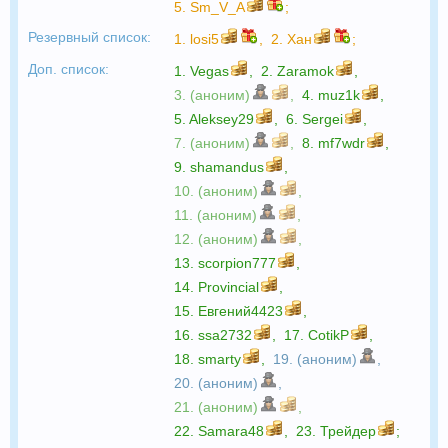
5.
Sm_V_A
;
Резервный список:
1.
losi5
,
2.
Хан
;
Доп. список:
1.
Vegas
,
2.
Zaramok
,
3. (аноним)
,
4.
muz1k
,
5.
Aleksey29
,
6.
Sergei
,
7. (аноним)
,
8.
mf7wdr
,
9.
shamandus
,
10. (аноним)
,
11. (аноним)
,
12. (аноним)
,
13.
scorpion777
,
14.
Provincial
,
15.
Евгений4423
,
16.
ssa2732
,
17.
CotikP
,
18.
smarty
,
19. (аноним)
,
20. (аноним)
,
21. (аноним)
,
22.
Samara48
,
23.
Трейдер
;