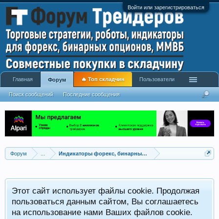
Войти или зарегистрироваться
Главная
🔥 Топ складчин
Пользователи
Форум
Поиск сообщений
Последние сообщения
Форум
...
Индикаторы форекс, бинарных опционов, ММВБ
Р
Этот сайт использует файлы cookie. Продолжая
x
С
пользоваться данным сайтом, Вы соглашаетесь
на использование нами Ваших файлов cookie.
V