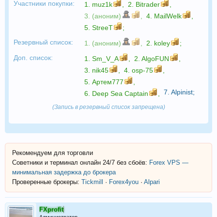
Участники покупки:
1.
muz1k
,
2.
Bitrader
,
3. (аноним)
,
4.
MailWelk
,
5.
StreeT
;
Резервный список:
1. (аноним)
,
2.
koley
;
Доп. список:
1.
Sm_V_A
,
2.
AlgoFUN
,
3.
nik45
,
4.
osp-75
,
5.
Артем777
,
7.
Alpinist
;
6.
Deep Sea Captain
,
(Запись в резервный список запрещена)
Рекомендуем для торговли
Советники и терминал онлайн 24/7 без сбоёв:
Forex VPS —
минимальная задержка до брокера
Проверенные брокеры:
Tickmill
·
Forex4you
·
Alpari
FXprofit
Администратор