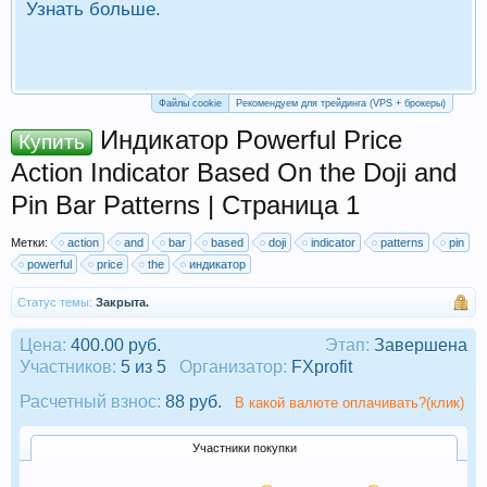
Узнать больше.
П
Р
Файлы cookie
Рекомендуем для трейдинга (VPS + брокеры)
Индикатор Powerful Price
Купить
Action Indicator Based On the Doji and
Pin Bar Patterns | Страница 1
Метки:
action
and
bar
based
doji
indicator
patterns
pin
powerful
price
the
индикатор
Статус темы:
Закрыта.
Цена:
400.00 руб.
Этап:
Завершена
Участников:
5 из 5
Организатор:
FXprofit
Расчетный взнос:
88 руб.
В какой валюте оплачивать?(клик)
Участники покупки