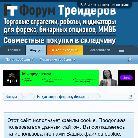
Войти или зарегистрироваться
Главная
🔥 Топ складчин
Пользователи
Форум
Поиск сообщений
Последние сообщения
Форум
...
Индикаторы форекс, бинарных опционов, ММВБ
Р
Этот сайт использует файлы cookie. Продолжая
x
С
пользоваться данным сайтом, Вы соглашаетесь
на использование нами Ваших файлов cookie.
V