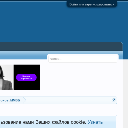
Войти или зарегистрироваться
ионов, ММВБ
льзование нами Ваших файлов cookie.
Узнать
Хот