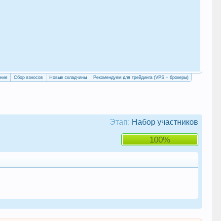
«Уч
сво
ение
Сбор взносов
Новые складчины
Рекомендуем для трейдинга (VPS + брокеры)
Этап:
Набор участников
100%