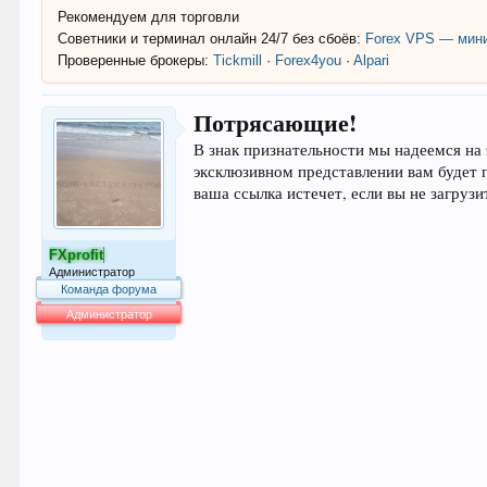
Рекомендуем для торговли
Советники и терминал онлайн 24/7 без сбоёв:
Forex VPS — мини
Проверенные брокеры:
Tickmill
·
Forex4you
·
Alpari
Потрясающие!
В знак признательности мы надеемся на 
эксклюзивном представлении вам будет п
ваша ссылка истечет, если вы не загрузи
FXprofit
Администратор
Команда форума
Администратор
64.016