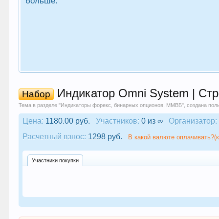
больше.
Индикатор Omni System | Стр
Набор
Тема в разделе "
Индикаторы форекс, бинарных опционов, ММВБ
", создана по
Цена:
1180.00 руб.
Участников:
0 из ∞
Организатор:
Расчетный взнос:
1298 руб.
В какой валюте оплачивать?(к
Участники покупки