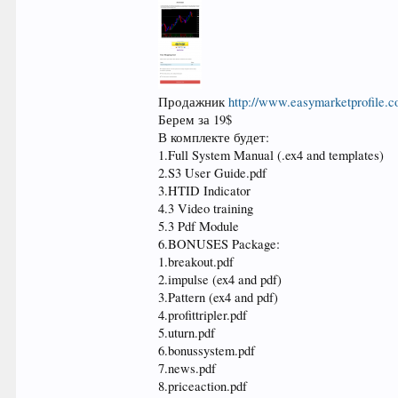
Продажник
http://www.easymarketprofile.
Берем за 19$
В комплекте будет:
1.Full System Manual (.ex4 and templates)
2.S3 User Guide.pdf
3.HTID Indicator
4.3 Video training
5.3 Pdf Module
6.BONUSES Package:
1.breakout.pdf
2.impulse (ex4 and pdf)
3.Pattern (ex4 and pdf)
4.profittripler.pdf
5.uturn.pdf
6.bonussystem.pdf
7.news.pdf
8.priceaction.pdf