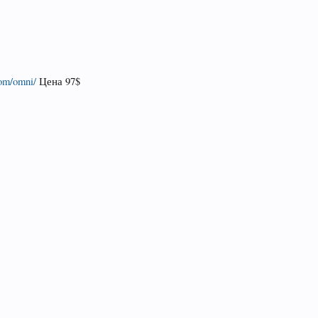
com/omni/
Цена 97$