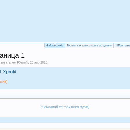
Файлы cookie
Гостям: как записаться в складчину
!!!Приглаш
аница 1
льзователем
FXprofit
,
20 апр 2018
.
FXprofit
лик)
(Основной список пока пуст)