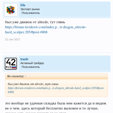
life
Эксперт рынка
Пользователь
был уже движок от altredo, тут глянь
https://forum-treiderov.com/index.p...it-dragon_altredo-
hard_scalper.285/#post-6868
21 сен 2017
trash
Активный трейдер
Пользователь
life сказал(а):
↑
был уже движок от altredo, тут глянь
https://forum-treiderov.com/index.p...it-dragon_altredo-hard_scalper.285/#post-
6868
это вообще не удачная складка была мне кажется да и индюк
не о чем, здесь который бесплатно выложен и то лучше,