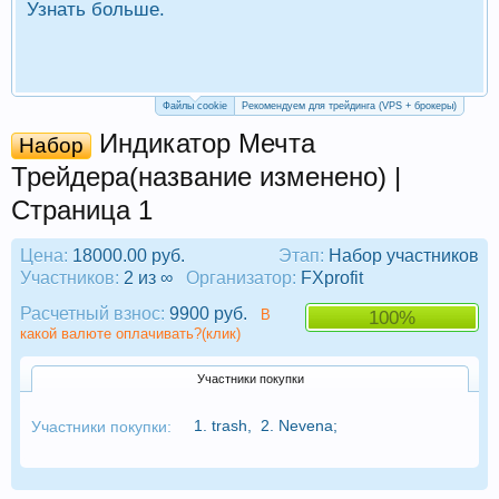
Узнать больше.
П
Р
Файлы cookie
Рекомендуем для трейдинга (VPS + брокеры)
Индикатор Мечта
Набор
Трейдера(название изменено) |
Страница 1
Цена:
18000.00 руб.
Этап:
Набор участников
Участников:
2 из ∞
Организатор:
FXprofit
Расчетный взнос:
9900 руб.
В
100%
какой валюте оплачивать?(клик)
Участники покупки
1.
trash
,
2.
Nevena
;
Участники покупки: