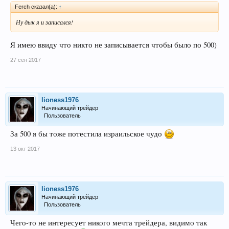
Ferch сказал(а):
↑
Ну дык я и записался!
Я имею ввиду что никто не записывается чтобы было по 500)
27 сен 2017
lioness1976
Начинающий трейдер
Пользователь
За 500 я бы тоже потестила израильское чудо
13 окт 2017
lioness1976
Начинающий трейдер
Пользователь
Чего-то не интересует никого мечта трейдера, видимо так