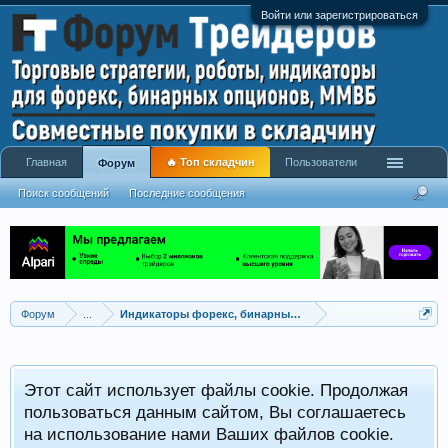
Войти или зарегистрироваться
Главная
🔥 Топ складчин
Пользователи
Форум
Поиск сообщений
Последние сообщения
Форум
...
Индикаторы форекс, бинарных опционов, ММВБ
Р
Этот сайт использует файлы cookie. Продолжая
x
С
пользоваться данным сайтом, Вы соглашаетесь
на использование нами Ваших файлов cookie.
V