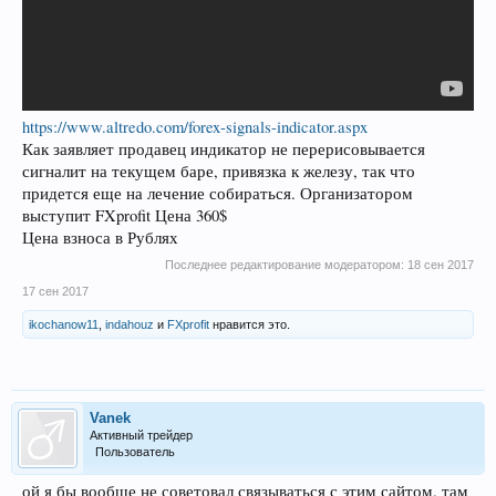
https://www.altredo.com/forex-signals-indicator.aspx
Как заявляет продавец индикатор не перерисовывается
сигналит на текущем баре, привязка к железу, так что
придется еще на лечение собираться. Организатором
выступит FXprofit Цена 360$
Цена взноса в Рублях
Последнее редактирование модератором:
18 сен 2017
17 сен 2017
ikochanow11
,
indahouz
и
FXprofit
нравится это.
Vanek
Активный трейдер
Пользователь
ой я бы вообще не советовал связываться с этим сайтом. там