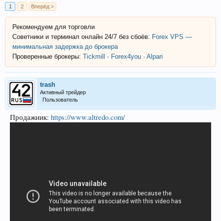
1
2
Вперёд >
Рекомендуем для торговли
Советники и терминал онлайн 24/7 без сбоёв:
Forex VPS —
минимальная задержка до брокера
Проверенные брокеры:
Tickmill
·
Forex4you
·
Alpari
trash
Активный трейдер
Пользователь
Продажник:
https://www.altredo.com/