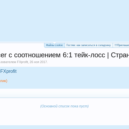
Файлы cookie
Гостям: как записаться в складчину
!!!Приглаш
cer с соотношением 6:1 тейк-лосс | Стра
льзователем
FXprofit
,
26 ноя 2017
.
FXprofit
лик)
(Основной список пока пуст)