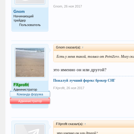
Gnom
,
26 ноя 2017
Gnom
Начинающий
трейдер
Пользователь
11
Gnom сказал(а):
↑
Есть у меня такой, только от PointZero. Могу ск
это именно он или другой?
Пожалуй лучший форекс брокер СНГ
FXprofit
FXprofit
,
26 ноя 2017
Администратор
Команда форума
Администратор
64.014
FXprofit сказал(а):
↑
это именно он или другой?