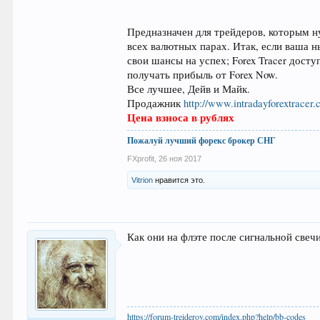
Предназначен для трейдеров, которым ну
всех валютных парах. Итак, если ваша н
свои шансы на успех; Forex Tracer дост
получать прибыль от Forex Now.
Все лучшее, Дейв и Майк.
Продажник
http://www.intradayforextracer.
Цена взноса в рублях
Пожалуй лучший форекс брокер СНГ
FXprofit
,
26 ноя 2017
Vitrion
нравится это.
Как они на флэте после сигнальной свеч
https://forum-treiderov.com/index.php?help/bb-codes