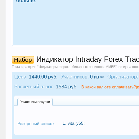
больше.
Индикатор Intraday Forex Tra
Набор
Тема в разделе "
Индикаторы форекс, бинарных опционов, ММВБ
", создана по
Цена:
1440.00 руб.
Участников:
0 из ∞
Организатор:
Расчетный взнос:
1584 руб.
В какой валюте оплачивать?(к
Участники покупки
1.
vitaliy65
;
Резервный список: