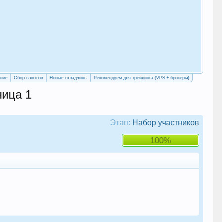
«Уч
сво
ение
Сбор взносов
Новые складчины
Рекомендуем для трейдинга (VPS + брокеры)
ница 1
Этап:
Набор участников
100%