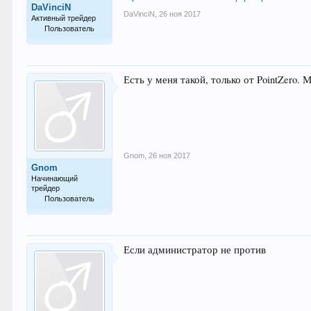
DaVinciN
DaVinciN
,
26 ноя 2017
Активный трейдер
Пользователь
82
Есть у меня такой, только от PointZero. 
Gnom
,
26 ноя 2017
Gnom
Начинающий
трейдер
Пользователь
11
Если администратор не против