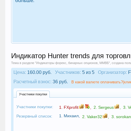
больше.
Индикатор Hunter trends для торгов
Тема в разделе "
Индикаторы форекс, бинарных опционов, ММВБ
", создана по
Цена:
160.00 руб.
Участников:
5 из 5
Организатор:
F
Расчетный взнос:
36 руб.
В какой валюте оплачивать?(кли
Участники покупки
Участники покупки:
1.
FXprofit
,
2.
Sergeus
,
3.
V
1.
Михаил
,
Резервный список:
2.
Vaker32
,
3.
soroka