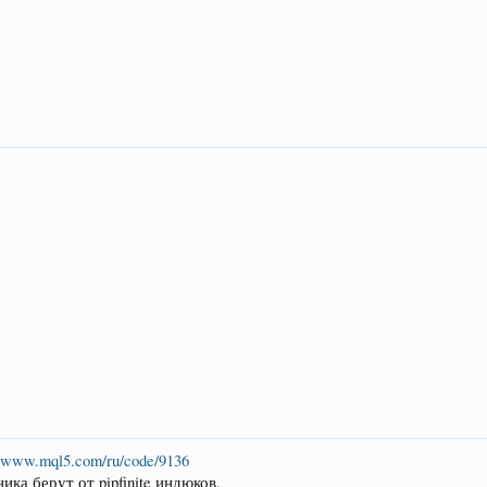
//www.mql5.com/ru/code/9136
ка берут от pipfinite индюков.