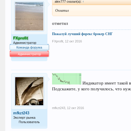
alex777 сказал(а):
↑
Оплатил
отметил
Пожалуй лучший форекс брокер СНГ
FXprofit
FXprofit
,
12 окт 2016
Администратор
Команда форума
Администратор
64.053
Индикатор имеет такой в
Подскажите, у кого получилось, что нуж
mfkzt243
,
12 окт 2016
mfkzt243
Эксперт рынка
Пользователь
827