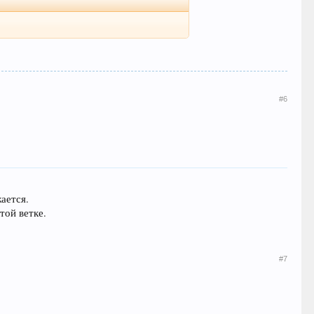
#6
ается.
той ветке.
#7