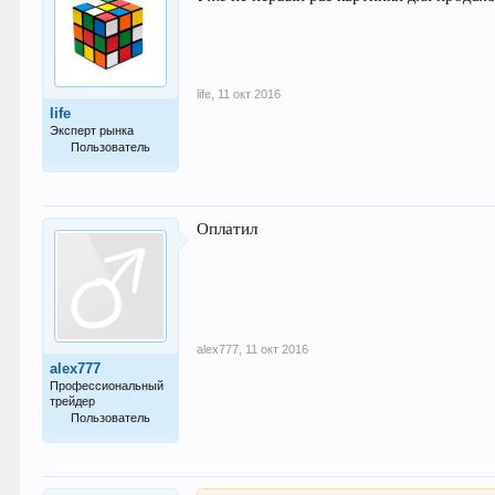
life
,
11 окт 2016
life
Эксперт рынка
Пользователь
813
Оплатил
alex777
,
11 окт 2016
alex777
Профессиональный
трейдер
Пользователь
326