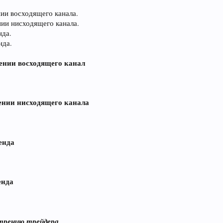
нии восходящего канала.
ении нисходящего канала.
нда.
нда.
лении восходящего канал
лении нисходящего канала
енда
енда
отрению трейдера