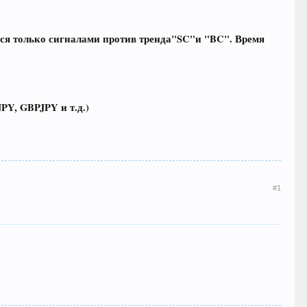
ся только сигналами против тренда"SC"и "BC". Время
Y, GBPJPY и т.д.)
#1