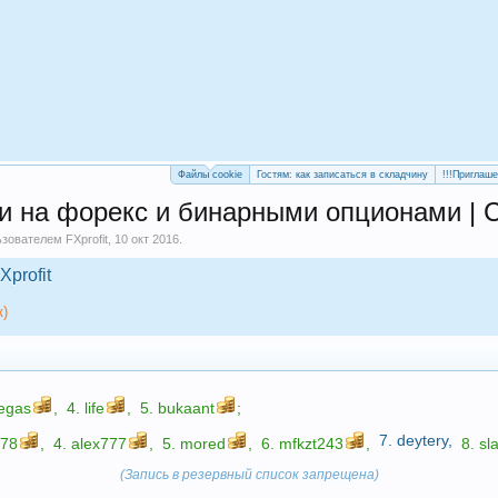
Файлы cookie
Гостям: как записаться в складчину
!!!Приглаш
ли на форекс и бинарными опционами | 
льзователем
FXprofit
,
10 окт 2016
.
Xprofit
к)
egas
,
4.
life
,
5.
bukaant
;
7.
deytery
,
n78
,
4.
alex777
,
5.
mored
,
6.
mfkzt243
,
8.
sl
(Запись в резервный список запрещена)