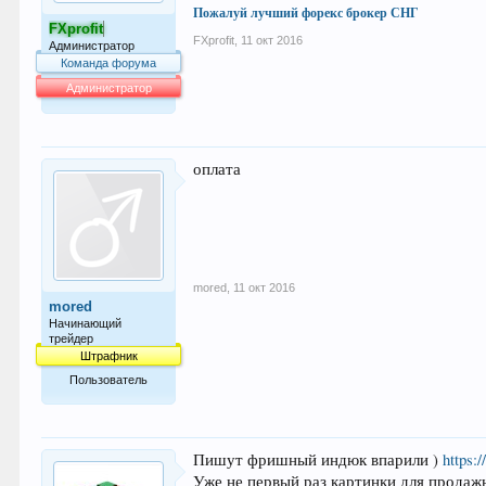
Пожалуй лучший форекс брокер СНГ
FXprofit
FXprofit
,
11 окт 2016
Администратор
Команда форума
Администратор
64.053
оплата
mored
,
11 окт 2016
mored
Начинающий
трейдер
Штрафник
Пользователь
21
Пишут фришный индюк впарили )
https:
Уже не первый раз картинки для продажни