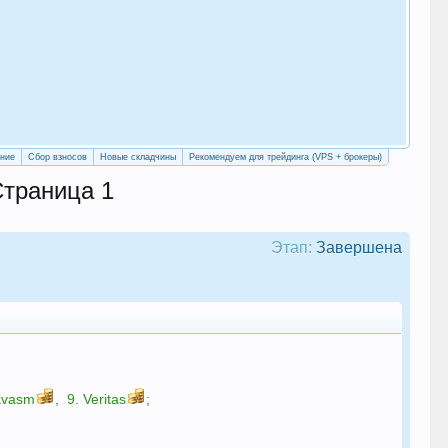
«Уч
сво
ение
Сбор взносов
Новые складчины
Рекомендуем для трейдинга (VPS + брокеры)
Страница 1
Этап:
Завершена
avasm
,
9.
Veritas
;