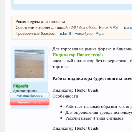
Рекомендуем для торговли
Советники и терминал онлайн 24/7 без сбоёв:
Forex VPS — мини
Проверенные брокеры:
Tickmill
·
Forex4you
·
Alpari
Для торговли на рынке форекс и бинар
Индикатор Hunter trends
идеальный индикатор без перерисовки, 
торговле.
Работа индикатора будет понятна все
FXprofit
Индикатор Hunter trends
Администратор
Особенности
Команда форума
Администратор
Работает главным образом как ин
64.053
Для определения тренда использу
Рассчитывает 4 типа сигналов
Индикатор Hunter trends