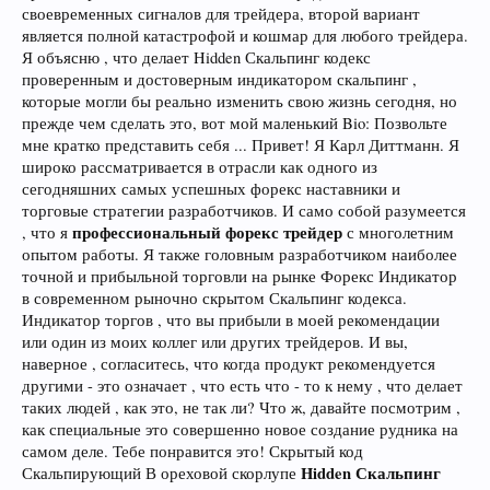
своевременных сигналов для трейдера, второй вариант
является полной катастрофой и кошмар для любого трейдера.
Я объясню , что делает Hidden Скальпинг кодекс
проверенным и достоверным индикатором скальпинг ,
которые могли бы реально изменить свою жизнь сегодня, но
прежде чем сделать это, вот мой маленький Bio: Позвольте
мне кратко представить себя ... Привет! Я Карл Диттманн. Я
широко рассматривается в отрасли как одного из
сегодняшних самых успешных форекс наставники и
торговые стратегии разработчиков. И само собой разумеется
профессиональный форекс трейдер
, что я
с многолетним
опытом работы. Я также головным разработчиком наиболее
точной и прибыльной торговли на рынке Форекс Индикатор
в современном рыночно скрытом Скальпинг кодекса.
Индикатор торгов , что вы прибыли в моей рекомендации
или один из моих коллег или других трейдеров. И вы,
наверное , согласитесь, что когда продукт рекомендуется
другими - это означает , что есть что - то к нему , что делает
таких людей , как это, не так ли? Что ж, давайте посмотрим ,
как специальные это совершенно новое создание рудника на
самом деле. Тебе понравится это! Скрытый код
Hidden Скальпинг
Скальпирующий В ореховой скорлупе