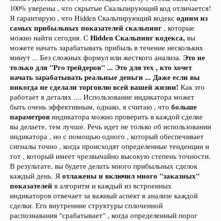
100% уверены , что скрытые Скальпирующий код отличается!
одним из
Я гарантирую , что Hidden Скальпирующий кодекс
самых прибыльных показателей скальпинг
, которые
Hidden Скальпинг кодекса,
можно найти сегодня. С
вы
можете начать зарабатывать прибыль в течение нескольких
Это не
минут ... Без сложных формул или жесткого анализа.
только для "Pro трейдеров" ... Это для тех , кто хочет
начать зарабатывать реальные деньги ... Даже если вы
никогда не сделали торговлю всей вашей жизни!
Как это
работает в деталях .... Использование индикатора может
больше
быть очень эффективным, однако, я считаю , что
параметров
индикатора можно проверить в каждой сделке
вы делаете, тем лучше. Речь идет не только об использовании
индикатора , но с помощью одного , который обеспечивает
сигналы точно , когда происходят определенные тенденции и
тот , который имеет чрезвычайно высокую степень точности.
В результате, вы будете делать много прибыльных сделок
отлажены и включил много "заказных"
каждый день. Я
показателей
в алгоритм и каждый из встроенных
индикаторов отвечает за важный аспект в анализе каждой
сделки. Его внутренние структуры сплоченной
распознавания "срабатывает" , когда определенный порог