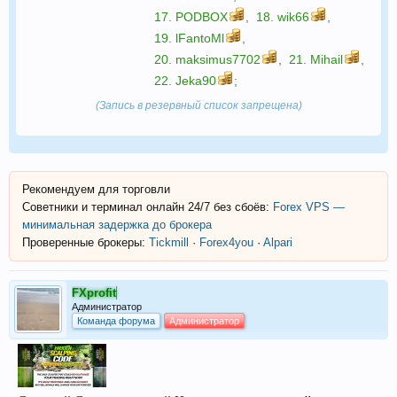
17.
PODBOX
,
18.
wik66
,
19.
lFantoMl
,
20.
maksimus7702
,
21.
Mihail
,
22.
Jeka90
;
(Запись в резервный список запрещена)
Рекомендуем для торговли
Советники и терминал онлайн 24/7 без сбоёв:
Forex VPS —
минимальная задержка до брокера
Проверенные брокеры:
Tickmill
·
Forex4you
·
Alpari
FXprofit
Администратор
Команда форума
Администратор