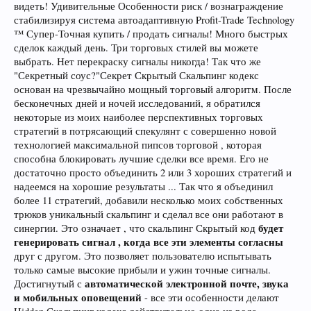
видеть! Удивительные Особенности риск / вознаграждение
стабилизируя система автоадаптивную Profit-Trade Technology
™ Супер-Точная купить / продать сигналы! Много быстрых
сделок каждый день. Три торговых стилей вы можете
выбрать. Нет перекраску сигналы никогда! Так что же
"Секретный соус?"Секрет Скрытый Скальпинг кодекс
основан на чрезвычайно мощный торговый алгоритм. После
бесконечных дней и ночей исследований, я обратился
некоторые из моих наиболее перспективных торговых
стратегий в потрясающий спекулянт с совершенно новой
технологией максимальной пипсов торговой , которая
способна блокировать лучшие сделки все время. Его не
достаточно просто объединить 2 или 3 хороших стратегий и
надеемся на хорошие результаты ... Так что я объединил
более 11 стратегий, добавили несколько моих собственных
трюков уникальный скальпинг и сделал все они работают в
будет
синергии. Это означает , что скальпинг Скрытый код
генерировать сигнал , когда все эти элементы согласны
друг с другом. Это позволяет пользователю испытывать
только самые высокие прибыли и ужин точные сигналы.
автоматической электронной почте, звука
Достигнутый с
и мобильных оповещений
- все эти особенности делают