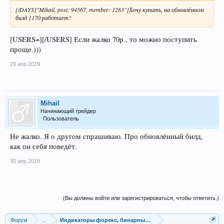
[/DAYS]"Mihail, post: 94567, member: 1283"]Хочу купить, на обновлённом
билд 1170 работает?
[USERS=][/USERS] Если жалко 70р., то можно поступить
проще.)))
29 апр 2019
Mihail
Начинающий трейдер
Пользователь
Не жалко. Я о другом спрашиваю. Про обновлённый билд,
как он себя поведёт.
30 апр 2019
(Вы должны войти или зарегистрироваться, чтобы ответить.)
Форум
...
Индикаторы форекс, бинарных опционов, ММВБ