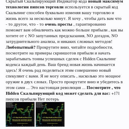
новый максимум
Скрытый Скальпирующий Индикатор кода
технологии пипсов торговли
используется в скрытый код
Скальпинг способен буквально изменяя вашу торговлю и
жизнь всего за несколько минут. Я хочу , чтобы дать вам что
очень просты
- то другое, что - то
, гарантированно
поможет вам обналичить как можно больше прибыли , как вы
хотите от с NO запутанных предсказания, NO догадок, NO
затруднительного анализа, и никаких сложных методов!
Любопытный?
Прокрутите вниз, читайте подробности,
посмотрите на примеры скриншотов прибыли и начать
зарабатывать тонны успешных сделок с Hidden Скальпинг
кодекса каждый день. Ваш бренд новая жизнь начинается
здесь! Я очень рад поделиться этим совершенно новый
спекулянт с вами. Я не могу описать , насколько это мощное
оружие в двух словах. Просто прокрутите вниз и убедитесь в
Посмотрите , что
этом сами ... Это настоящая революция ...
Hidden Скальпирующий код может сделать для вас:
+171
пипсов прибыли Нет потерь