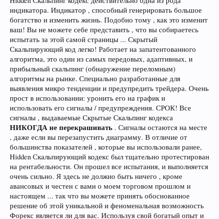
Hidden Скальпинг кодекс действительно одна из рода
индикатора. Индикатор , способный генерировать большое
богатство и изменить жизнь. Подобно тому , как это изменит
ваш! Вы не можете себе представить , что вы собираетесь
испытать за этой самой страницы ... Скрытый
Скальпирующий код легко! Работает на запатентованного
алгоритма, это один из самых передовых, адаптивных, и
прибыльный скальпинг (обнаружение переломным)
алгоритмы на рынке. Специально разработанные для
выявления микро тенденции и предупредить трейдера. Очень
прост в использовании: уронить его на график и
использовать его сигналы / предупреждения. СРОК! Все
сигналы , выдаваемые Скрытые Скальпинг кодекса
НИКОГДА не перекрашивать
. Сигналы остаются на месте
, даже если вы перезапустить диаграмму. В отличие от
большинства показателей , которые вы использовали ранее,
Hidden Скальпирующий кодекс был тщательно протестирован
на рентабельности. Он прошел все испытания, и выполняется
очень сильно. Я здесь не должно быть ничего , кроме
авансовых и честен с вами о моем торговом прошлом и
настоящем ... так что вы можете принять обоснованное
решение об этой уникальной и феноменальная возможность
Форекс является ли для вас. Используя свой богатый опыт и