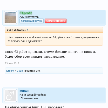
FXprofit
Администратор
Команда форума
Администратор
trash сказал(а):
↑
Это получается на данный момент 63 рубля взнос? а почему ограничение
10 человек? он с привязкой?
взнос 63 р,без привязки, в теме больше ничего не пишем.
будет сбор всем придет уведомление.
23 янв 2017
igrinov
и
trash
нравится это.
Mihail
Начинающий трейдер
Пользователь
На обновлённом билд 1170 работает?