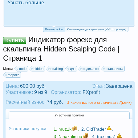
Узнать больше.
П
Р
Файлы cookie
Рекомендуем для трейдинга (VPS + брокеры)
Индикатор форекс для
Купить
скальпинга Hidden Scalping Code |
Страница 1
Метки:
code
hidden
scalping
для
индикатор
скальпинга
форекс
Цена:
600.00 руб.
Этап:
Завершена
Участников:
9 из 9
Организатор:
FXprofit
Расчетный взнос:
74 руб.
В какой валюте оплачивать?(клик)
Участники покупки
Участники покупки:
1.
muz1k
,
2.
OldTrader
,
3.
Ninakalinina
,
4.
traximus1
,