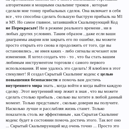
алгоритмами и мощными скальпинг трюков , которые
сделали мне тонну прибыльных сделок. Она включает в себя
все , что способна сделать большую быструю прибыль на M1
и M5. Но самое главное, затаившийся Скальпирующий Код
не Перекрасьте!
Не в режиме реального времени , ни в
любых других условиях. Таким образом , даже если ваши
диаграммы аварии или закрыть его по ошибке, вы можете
просто открыть его снова и продолжить от того, где вы
остановились , не имея каких - либо сигналы исчезают или
изменения. Я хотел создать что - то , что бы стать вашим
любимым инструментом торговли с самого первого
использования. И мне удалось это сделать! Я влюблен в этот
с целью
спекулянт! Я создал Скрытый Скальпинг кодекс
повышения безопасности
и помочь вам достичь
внутреннего мира
знать , когда войти и когда выйти каждую
сделку. Этот внутренний мир лежит в зная , что вы можете
сделать столько прибыль , сколько вы хотите в любой данный
момент. Только представьте , сколько доверия вы получите.
Насколько лучше и расслабляя жизнь станет. Только
показатель столь же эффективным , как Скрытая Скальпинг
кодекс будет в состоянии помочь достичь этого. Так вот оно
... Скрытый Скальпирующий код очень точно ... Просто это