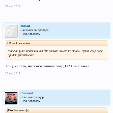
24 апр 2019
Mihail
Начинающий трейдер
Пользователь
FXprofit сказал(а):
↑
взнос 63 р,без привязки, в теме больше ничего не пишем. будет сбор всем
придет уведомление.
Хочу купить, на обновлённом билд 1170 работает?
26 апр 2019
Colorist
Опытный трейдер
Пользователь
[DAYS= сказал(а):