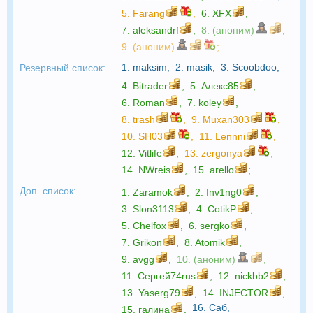
5.
Farang
,
6.
XFX
,
7.
aleksandrf
,
8. (аноним)
,
9. (аноним)
;
1.
maksim
,
2.
masik
,
3.
Scoobdoo
,
Резервный список:
4.
Bitrader
,
5.
Алекс85
,
6.
Roman
,
7.
koley
,
8.
trash
,
9.
Muxan303
,
10.
SH03
,
11.
Lennni
,
12.
Vitlife
,
13.
zergonya
,
14.
NWreis
,
15.
arello
;
Доп. список:
1.
Zaramok
,
2.
Inv1ng0
,
3.
Slon3113
,
4.
CotikP
,
5.
Chelfox
,
6.
sergko
,
7.
Grikon
,
8.
Atomik
,
9.
avgg
,
10. (аноним)
,
11.
Сергей74rus
,
12.
nickbb2
,
13.
Yaserg79
,
14.
INJECTOR
,
16.
Саб
,
15.
галина
,