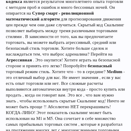
кодекса
является результатом многолетнего опыта торговли
с методом проб и ошибок и много бессонных ночей. Он
Супер смарт - революционной
опирается на
математический алгоритм
для прогнозирования движения
цен прежде чем они даже случиться. Скрытый код Скальпинг
позволяет выбирать между тремя различными торговыми
стилями . В зависимости от того, как вы предпочитаете
торговать, вы можете выбрать агрессивный, средний или
безопасный стиль торговли. Хотите больше сделок и
наслаждаться тем, что выброс адреналина? Перейти на
Агрессивная
. Это окупится! Хотите играть на безопасной
безопасный
стороне и принять его легко? Попробуйте
Medium
торговый режим стиль. Хотите что - то в середине?
-
это отличный выбор для вас. Не имеет значения , если у вас
есть опыт торговли или нет. Все сложные расчеты
выполняются автоматически внутри кода - просто купить или
продать , когда он говорит вам. Это все , что вам нужно
знать , чтобы использовать скрытые Скальпинг код! Ничто не
может быть проще !! Абсолютно НЕТ перекрашивать!
КОГДА-ЛИБО! Этот показатель скальпинг может быть
использован на M1 и M5. Она сочетает в себе множество
самых прибыльных торговых систем , которые я разработал
на протяжении многих лет с многочисленными торговыми