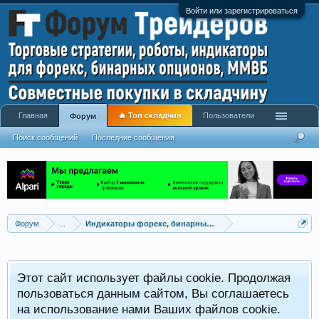
Войти или зарегистрироваться
Главная
🔥 Топ складчин
Пользователи
Форум
Поиск сообщений
Последние сообщения
Форум
...
Индикаторы форекс, бинарных опционов, ММВБ
Р
Этот сайт использует файлы cookie. Продолжая
x
С
пользоваться данным сайтом, Вы соглашаетесь
на использование нами Ваших файлов cookie.
V