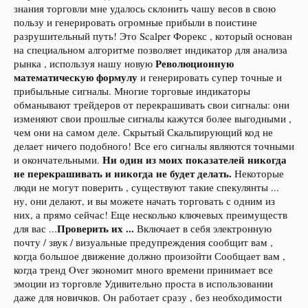
знания торговли мне удалось склонить чашу весов в свою
пользу и генерировать огромные прибыли в поистине
разрушительный путь! Это Scalper Форекс , который основан
на специальном алгоритме позволяет индикатор для анализа
Революционную
рынка , используя нашу новую
математическую формулу
и генерировать супер точные и
прибыльные сигналы. Многие торговые индикаторы
обманывают трейдеров от перекрашивать свои сигналы: они
изменяют свои прошлые сигналы кажутся более выгодными ,
чем они на самом деле. Скрытый Скальпирующий код не
делает ничего подобного! Все его сигналы являются точными
Ни один из моих показателей никогда
и окончательными.
не перекрашивать и никогда не будет делать.
Некоторые
люди не могут поверить , существуют такие спекулянты ...
ну, они делают, и вы можете начать торговать с одним из
них, а прямо сейчас! Еще несколько ключевых преимуществ
Проверить их ...
для вас ...
Включает в себя электронную
почту / звук / визуальные предупреждения сообщит вам ,
когда большое движение должно произойти Сообщает вам ,
когда тренд Over экономит много времени принимает все
эмоции из торговле Удивительно проста в использовании
даже для новичков. Он работает сразу , без необходимости