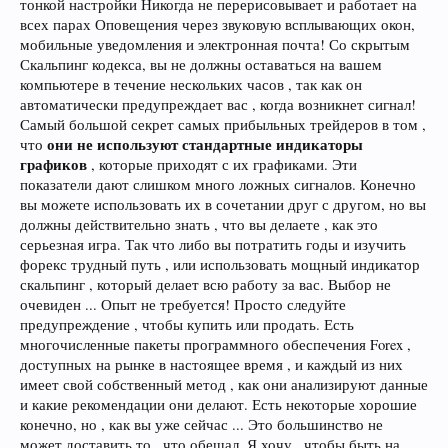
тонкой настройки Никогда не перерисовывает и работает на
всех парах Оповещения через звуковую всплывающих окон,
мобильные уведомления и электронная почта! Со скрытым
Скальпинг кодекса, вы не должны оставаться на вашем
компьютере в течение нескольких часов , так как он
автоматически предупреждает вас , когда возникнет сигнал!
Самый большой секрет самых прибыльных трейдеров в том ,
они не используют стандартные индикаторы
что
графиков
, которые приходят с их графиками. Эти
показатели дают слишком много ложных сигналов. Конечно
вы можете использовать их в сочетании друг с другом, но вы
должны действительно знать , что вы делаете , как это
серьезная игра. Так что либо вы потратить годы и изучить
форекс трудный путь , или использовать мощный индикатор
скальпинг , который делает всю работу за вас. Выбор не
очевиден ... Опыт не требуется! Просто следуйте
предупреждение , чтобы купить или продать. Есть
многочисленные пакеты программного обеспечения Forex ,
доступных на рынке в настоящее время , и каждый из них
имеет свой собственный метод , как они анализируют данные
и какие рекомендации они делают. Есть некоторые хорошие
конечно, но , как вы уже сейчас ... Это большинство не
может доставить то , что обещал. Я хочу , чтобы быть на