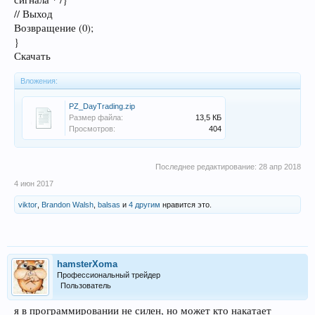
// Выход
Возвращение (0);
}
Скачать
Вложения:
PZ_DayTrading.zip
Размер файла:
13,5 КБ
Просмотров:
404
Последнее редактирование:
28 апр 2018
4 июн 2017
viktor
,
Brandon Walsh
,
balsas
и
4 другим
нравится это.
hamsterXoma
Профессиональный трейдер
Пользователь
я в программировании не силен, но может кто накатает