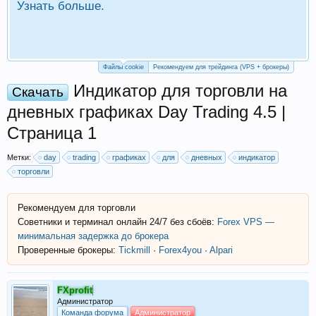
Узнать больше.
П
Р
Файлы cookie
Рекомендуем для трейдинга (VPS + брокеры)
Индикатор для торговли на
Скачать
дневных графиках Day Trading 4.5 |
Страница 1
Метки:
day
trading
графиках
для
дневных
индикатор
торговли
Рекомендуем для торговли
Советники и терминал онлайн 24/7 без сбоёв:
Forex VPS —
минимальная задержка до брокера
Проверенные брокеры:
Tickmill
·
Forex4you
·
Alpari
FXprofit
Администратор
Команда форума
Администратор