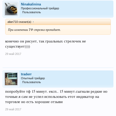
Ninakalinina
Профессиональный трейдер
Пользователь
alian710 сказал(а):
↑
При изменении ТФ стрелка пропадает.
конечно он рисует, так граальных стрелочек не
существует))))
29 май 2017
traderr
Опытный трейдер
Пользователь
попробуйте тф 15 минут. експ.. 15 минут.сыгнали редкие но
точные.я сам не успел использовать етот индикатор на
торговле но есть хорошие отзыви
29 май 2017