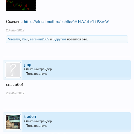
Скачать:
https://cloud.mail.ru/public/6HHA/oLeTfPZwW
28 май 2017
Miroslav
,
Kovi
,
евгений2865
и
5 другим
нравится это.
jinji
Опытный трейдер
Пользователь
спасибо!
28 май 2017
traderr
Опытный трейдер
Пользователь