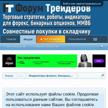
Войти или зарегистрироваться
Главная
🔥 Топ складчин
Пользователи
Форум
Поиск сообщений
Последние сообщения
Форум
...
Индикаторы форекс, бинарных опционов, ММВБ
Р
Этот сайт использует файлы cookie. Продолжая
x
С
пользоваться данным сайтом, Вы соглашаетесь
на использование нами Ваших файлов cookie.
V