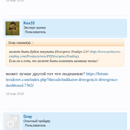
18 мар 2018
Kos33
Эксперт рынка
Пользователь
Gray сказал(а):
↑
может быть будем покупать Divergenve Tradign 2.0? (
http://www.pointzero-
trading.com/Products/view/PZDivergenceTrading
).
Если он и есть, то может быть изменить название темы?
может лучше другой тот что подешевле?
https://forum-
treiderov.com/index.php?threads/indikator-divergencii-divergence-
dashboard.7362/
18 мар 2018
Gray
Опытный трейдер
Пользователь