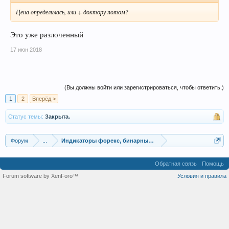
Цена определилась, или + доктору потом?
Это уже разлоченный
17 июн 2018
(Вы должны войти или зарегистрироваться, чтобы ответить.)
1
2
Вперёд >
Статус темы:
Закрыта.
Форум
...
Индикаторы форекс, бинарных опционов, ММВБ
Обратная связь
Помощь
Forum software by XenForo™
Условия и правила