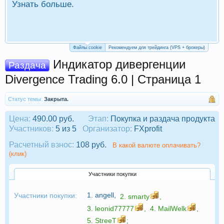
Узнать больше.
П
Р
Файлы cookie
Рекомендуем для трейдинга (VPS + брокеры)
Индикатор дивергенции
Раздача
Divergence Trading 6.0 | Страница 1
Статус темы:
Закрыта.
Цена:
490.00 руб.
Этап:
Покупка и раздача продукта
Участников:
5 из 5
Организатор:
FXprofit
Расчетный взнос:
108 руб.
В какой валюте оплачивать?
(клик)
Участники покупки
1.
angell
,
Участники покупки:
2.
smarty
,
3.
leonid77777
,
4.
MailWelk
,
5.
StreeT
;