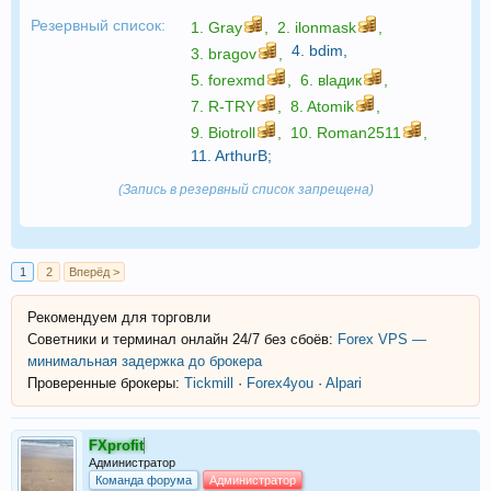
Резервный список:
1.
Gray
,
2.
ilonmask
,
4.
bdim
,
3.
bragov
,
5.
forexmd
,
6.
вlaдик
,
7.
R-TRY
,
8.
Atomik
,
9.
Biotroll
,
10.
Roman2511
,
11.
ArthurB
;
(Запись в резервный список запрещена)
1
2
Вперёд >
Рекомендуем для торговли
Советники и терминал онлайн 24/7 без сбоёв:
Forex VPS —
минимальная задержка до брокера
Проверенные брокеры:
Tickmill
·
Forex4you
·
Alpari
FXprofit
Администратор
Команда форума
Администратор