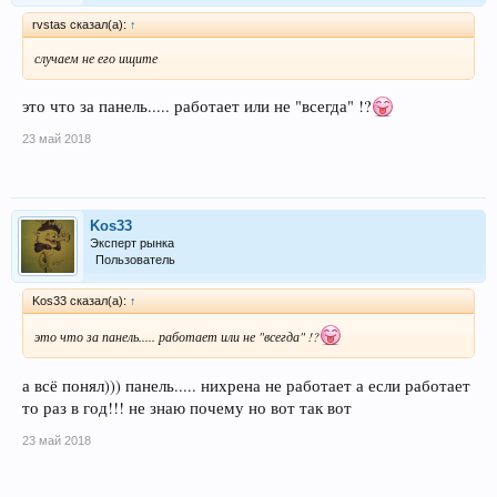
rvstas сказал(а):
↑
случаем не его ищите
это что за панель..... работает или не "всегда" !?
23 май 2018
Kos33
Эксперт рынка
Пользователь
Kos33 сказал(а):
↑
это что за панель..... работает или не "всегда" !?
а всё понял))) панель..... нихрена не работает а если работает
то раз в год!!! не знаю почему но вот так вот
23 май 2018