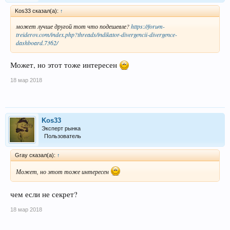
Kos33 сказал(а):
↑
может лучше другой тот что подешевле?
https://forum-
treiderov.com/index.php?threads/indikator-divergencii-divergence-
dashboard.7362/
Может, но этот тоже интересен
18 мар 2018
Kos33
Эксперт рынка
Пользователь
Gray сказал(а):
↑
Может, но этот тоже интересен
чем если не секрет?
18 мар 2018