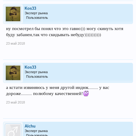
Kos33
Эксперт рынка
Пользователь
ну посмотрел бы понял что это гавно))) могу скинуть хотя
буду забанен,так что скидывать небуду)))))))))))
23 май 2018
Kos33
Эксперт рынка
Пользователь
а кстати извиняюсь у меня другой индюк........ у вас
дороже......... полюбому качественней!
23 май 2018
Alchu
Эксперт рынка
Пользователь