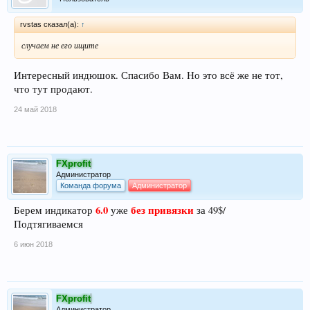
rvstas сказал(а):
↑
случаем не его ищите
Интересный индюшок. Спасибо Вам. Но это всё же не тот,
что тут продают.
24 май 2018
FXprofit
Администратор
Команда форума
Администратор
6.0
без привязки
Берем индикатор
уже
за 49$/
Подтягиваемся
6 июн 2018
FXprofit
Администратор