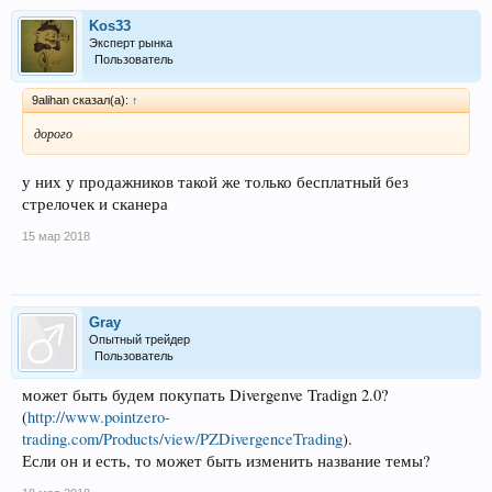
Kos33
Эксперт рынка
Пользователь
9alihan сказал(а):
↑
дорого
у них у продажников такой же только бесплатный без
стрелочек и сканера
15 мар 2018
Gray
Опытный трейдер
Пользователь
может быть будем покупать Divergenve Tradign 2.0?
(
http://www.pointzero-
trading.com/Products/view/PZDivergenceTrading
).
Если он и есть, то может быть изменить название темы?