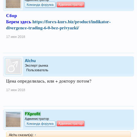
Команда форума
Администратор
Сбор
Берем здесь
https://forex-kurs.biz/product/indikator-
divergence-trading-6-0-bez-privyazki/
17 июн 2018
Alchu
Эксперт рынка
Пользователь
Цена определилась, или + доктору потом?
17 июн 2018
FXprofit
Администратор
Команда форума
Администратор
Alchu сказал(а):
↑