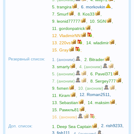
5.
trangira
,
6.
morkovkin
,
7.
Smurf
,
8.
Kos33
,
9.
leonid77777
,
10.
SGN
,
11.
gordonpatrick
,
12.
VladimirNN
,
13.
220vs
,
14.
wladimir
,
15.
Gray
;
Резервный список:
1. (аноним)
,
2.
Bitrader
,
3.
smarty
,
4. (аноним)
,
5. (аноним)
,
6.
Pavel371
,
7. (аноним)
,
8.
Sergey777
,
9.
fxmen
,
10. (аноним)
,
12.
Roman2511
,
11.
Kiram
,
13.
Sebastian
,
14.
maksim
,
15.
Рамиль81
,
16. (аноним)
;
2.
rish9233
,
Доп. список:
1.
Deep Sea Captain
,
3.
fish111
,
4. (аноним)
;