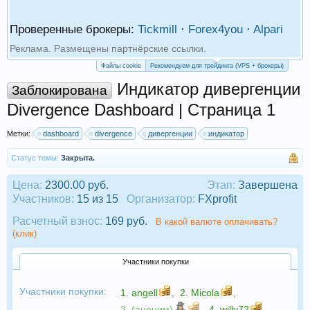
Проверенные брокеры:
Tickmill
·
Forex4you
·
Alpari
Реклама. Размещены партнёрские ссылки.
Файлы cookie
Рекомендуем для трейдинга (VPS + брокеры)
Индикатор дивергенции
Заблокирована
Divergence Dashboard | Страница 1
Метки:
dashboard
divergence
дивергенции
индикатор
Статус темы:
Закрыта.
Цена:
2300.00 руб.
Этап:
Завершена
Участников:
15 из 15
Организатор:
FXprofit
Расчетный взнос:
169 руб.
В какой валюте оплачивать?
(клик)
Участники покупки
Участники покупки:
1.
angell
,
2.
Micola
,
3. (аноним)
,
4.
willy72
,