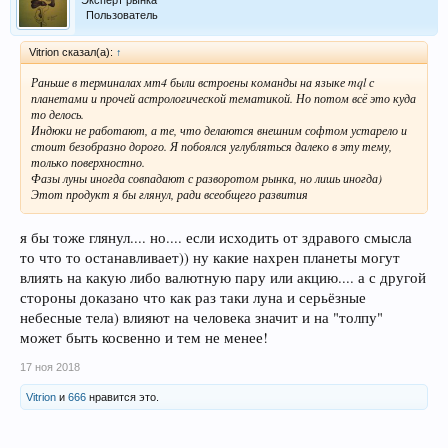
Пользователь
Vitrion сказал(а):
↑
Раньше в терминалах мт4 были встроены команды на языке mql с
планетами и прочей астрологической тематикой. Но потом всё это куда
то делось.
Индюки не работают, а те, что делаются внешним софтом устарело и
стоит безобразно дорого. Я побоялся углубляться далеко в эту тему,
только поверхностно.
Фазы луны иногда совпадают с разворотом рынка, но лишь иногда)
Этот продукт я бы глянул, ради всеобщего развития
я бы тоже глянул.... но.... если исходить от здравого смысла
то что то останавливает)) ну какие нахрен планеты могут
влиять на какую либо валютную пару или акцию.... а с другой
стороны доказано что как раз таки луна и серьёзные
небесные тела) влияют на человека значит и на "толпу"
может быть косвенно и тем не менее!
17 ноя 2018
Vitrion
и
666
нравится это.