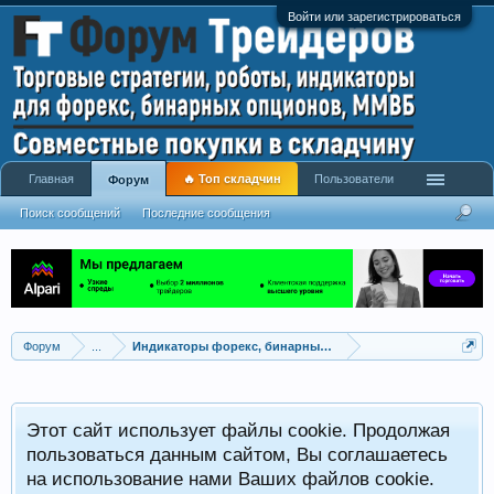
Войти или зарегистрироваться
Главная
🔥 Топ складчин
Пользователи
Форум
Поиск сообщений
Последние сообщения
Форум
...
Индикаторы форекс, бинарных опционов, ММВБ
Р
Этот сайт использует файлы cookie. Продолжая
x
С
пользоваться данным сайтом, Вы соглашаетесь
на использование нами Ваших файлов cookie.
V