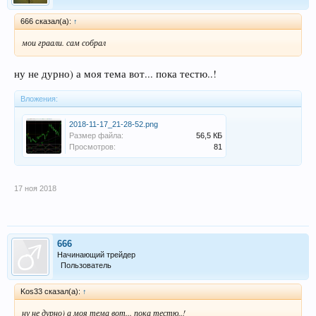
666 сказал(а):
↑
мои граали. сам собрал
ну не дурно) а моя тема вот... пока тестю..!
Вложения:
2018-11-17_21-28-52.png
Размер файла:
56,5 КБ
Просмотров:
81
17 ноя 2018
666
Начинающий трейдер
Пользователь
Kos33 сказал(а):
↑
ну не дурно) а моя тема вот... пока тестю..!