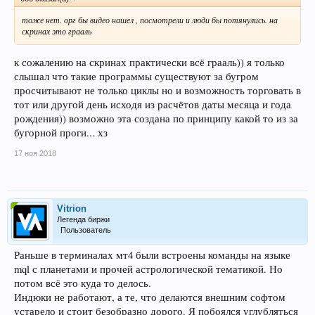
тоже нет. орг бы видео нашел , посмотрели и люди бы потянулись. на
скринах это грааль
к сожалению на скринах практически всё грааль)) я только
слышал что такие программы существуют за бугром
просчитывают не только циклы но и возможность торговать в
тот или другой день исходя из расчётов даты месяца и года
рождения)) возможно эта создана по принципу какой то из за
бугорной проги... хз
17 ноя 2018
Vitrion
Легенда биржи
Пользователь
Раньше в терминалах мт4 были встроены команды на языке
mql с планетами и прочей астрологической тематикой. Но
потом всё это куда то делось.
Индюки не работают, а те, что делаются внешним софтом
устарело и стоит безобразно дорого. Я побоялся углубляться