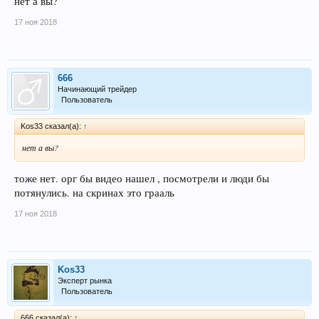
нет а вы?
17 ноя 2018
666
Начинающий трейдер
Пользователь
Kos33 сказал(а):
↑
нет а вы?
тоже нет. орг бы видео нашел , посмотрели и люди бы
потянулись. на скринах это грааль
17 ноя 2018
Kos33
Эксперт рынка
Пользователь
666 сказал(а):
↑