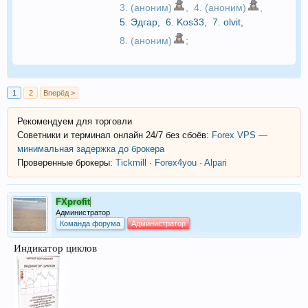
3. (аноним)
,
4. (аноним)
,
5.
Эдгар
,
6.
Kos33
,
7.
olvit
,
8. (аноним)
;
1
2
Вперёд >
Рекомендуем для торговли
Советники и терминал онлайн 24/7 без сбоёв:
Forex VPS —
минимальная задержка до брокера
Проверенные брокеры:
Tickmill
·
Forex4you
·
Alpari
FXprofit
Администратор
Команда форума
Администратор
Индикатор циклов