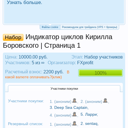
Узнать больше.
П
Р
Файлы cookie
Рекомендуем для трейдинга (VPS + брокеры)
Индикатор циклов Кирилла
Набор
Боровского | Страница 1
Цена:
10000.00 руб.
Этап:
Набор участников
Участников:
5 из ∞
Организатор:
FXprofit
Расчетный взнос:
2200 руб.
В
100%
какой валюте оплачивать?(клик)
Участники покупки
Участники покупки:
1. (аноним)
,
2. (аноним)
,
3.
Deep Sea Captain
,
5.
Ларри
;
4. (аноним)
,
2.
sentaq
,
Резервный список:
1. (аноним)
,