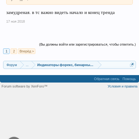
замудреная. в тс важно видеть начало и конец тренда
17 ноя 2018
(Вы должны войти или зарегистрироваться, чтобы ответить.)
1
2
Вперёд >
Форум
...
Индикаторы форекс, бинарных опционов, ММВБ
Обратная связь
Помощь
Forum software by XenForo™
Условия и правила