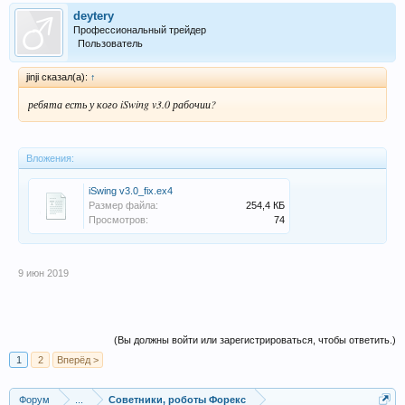
deytery
Профессиональный трейдер
Пользователь
jinji сказал(а):
↑
ребята есть у кого iSwing v3.0 рабочии?
Вложения:
iSwing v3.0_fix.ex4
Размер файла:
254,4 КБ
Просмотров:
74
9 июн 2019
(Вы должны войти или зарегистрироваться, чтобы ответить.)
1
2
Вперёд >
Форум
...
Советники, роботы Форекс