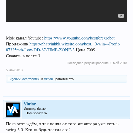
Мой канал Youtube:
https://www.youtube.com/bestforexrobot
Продажник
https://nhatvinhbk.wixsite.com/best...0-win---Profit-
87325mth-Low-DD-87-TIME-ZONE-3
Цена 799$
Скачать в посте 3
Последнее редактирование:
6 май 2018
5 май 2018
Evgen22
,
overton8888
и
Vitrion
нравится это.
Vitrion
Легенда биржи
Пользователь
Пока этот ждём, я так понял от того же автора уже есть i-
swing 3.0. Кто-нибудь тестил его?