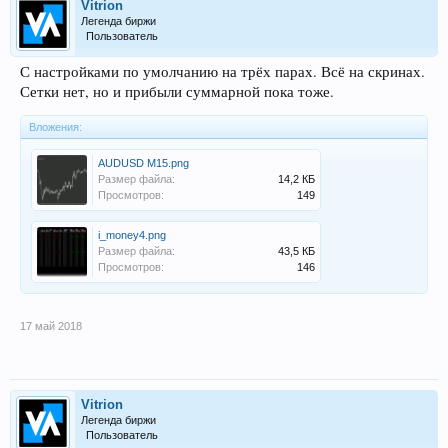
Vitrion
Легенда биржи
Пользователь
С настройками по умолчанию на трёх парах. Всё на скринах.
Сетки нет, но и прибыли суммарной пока тоже.
Вложения:
AUDUSD M15.png
Размер файла:
14,2 КБ
Просмотров:
149
i_money4.png
Размер файла:
43,5 КБ
Просмотров:
146
17 май 2018
Vitrion
Легенда биржи
Пользователь