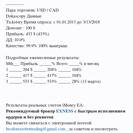
------------
Пара торговли: USD / CAD
Dokascopy Данные
Tickstory Время опроса: с 01.01.2013 до 3/13/2018
Депозит : 100 $
Прибыль: 433 $ (433%)
ДД: 10.0%
Качество: 99.9% 100% выигрыш
Подробные ежемесячные результаты:
Mth___ Прибыль ______% Всего _____% в месяц
1 ______ 204 $ ______ 204% ______ 104%
2 ______ 417 $ ______ 417% ______ 104%
3 ______ 533 $ ______ 533% ______ 28% (13 марта)
Результаты реальных счетов iMoney EA:
Рекомендуемый брокер
EXNESS
c быстрым исполнением
ордеров и без реквотов
Вы можете связаться с электронной почтой:
bestforexrobottrading@gmail.com
, за советом и посмотреть