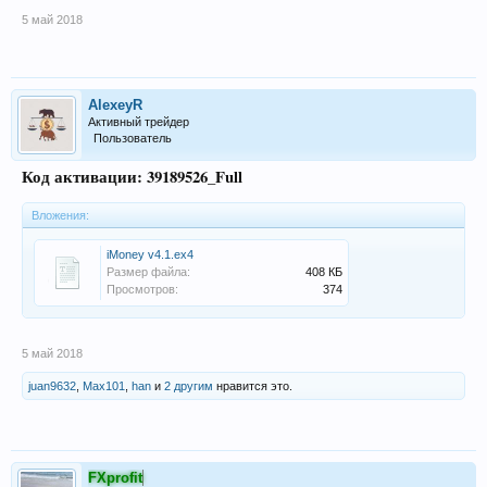
5 май 2018
AlexeyR
Активный трейдер
Пользователь
Код активации: 39189526_Full
Вложения:
iMoney v4.1.ex4
Размер файла:
408 КБ
Просмотров:
374
5 май 2018
juan9632
,
Max101
,
han
и
2 другим
нравится это.
FXprofit