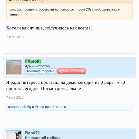
оказался ботом с ордерами на историю.. после 2018 года торгуют в
минус
Хотели как лучше, получилось как всегда(
7 май 2018
FXprofit
Администратор
Команда форума
Администратор
Я ради интереса поставил на демо сегодня на 3 пары. + 13
проц за сегодня. Посмотрим дальше
7 май 2018
carsan
,
pulio5g
и
Vitrion
нравится это.
Bond72
Начинающий трейдер