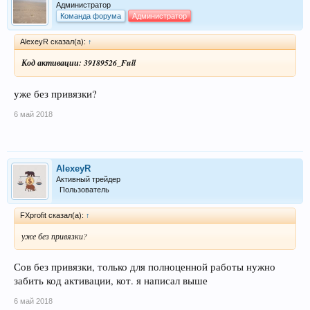
Администратор
Команда форума
Администратор
AlexeyR сказал(а):
↑
Код активации: 39189526_Full
уже без привязки?
6 май 2018
AlexeyR
Активный трейдер
Пользователь
FXprofit сказал(а):
↑
уже без привязки?
Сов без привязки, только для полноценной работы нужно
забить код активации, кот. я написал выше
6 май 2018