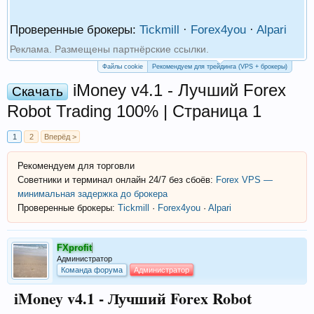
Проверенные брокеры:
Tickmill
·
Forex4you
·
Alpari
Реклама. Размещены партнёрские ссылки.
Файлы cookie
Рекомендуем для трейдинга (VPS + брокеры)
iMoney v4.1 - Лучший Forex
Скачать
Robot Trading 100% | Страница 1
1
2
Вперёд >
Рекомендуем для торговли
Советники и терминал онлайн 24/7 без сбоёв:
Forex VPS —
минимальная задержка до брокера
Проверенные брокеры:
Tickmill
·
Forex4you
·
Alpari
FXprofit
Администратор
Команда форума
Администратор
iMoney v4.1 - Лучший Forex Robot