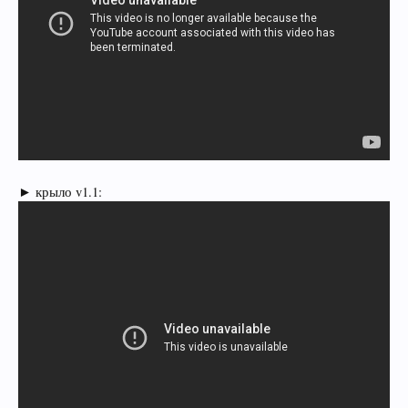
► крыло v1.1: