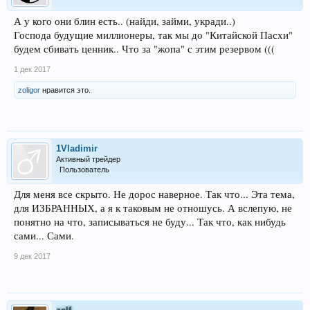
А у кого они блин есть.. (найди, займи, укради..)
Господа будущие миллионеры, так мы до "Китайской Пасхи"
будем сбивать ценник.. Что за "жопа" с этим резервом (((
1 дек 2017
zoligor
нравится это.
1Vladimir
Активный трейдер
Пользователь
Для меня все скрыто. Не дорос наверное. Так что... Эта тема,
для ИЗБРАННЫХ, а я к таковым не отношусь. А вслепую, не
понятно на что, записываться не буду... Так что, как нибудь
сами... Сами.
9 дек 2017