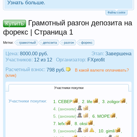
Узнать больше.
Файлы cookie
Грамотный разгон депозита на
Купить
форекс | Страница 1
Метки:
грамотный
депозита
разгон
форекс
Цена:
8000.00 руб.
Этап:
Завершена
Участников:
12 из 12
Организатор:
FXprofit
Расчетный взнос:
798 руб.
В какой валюте оплачивать?
(клик)
Участники покупки
Участники покупки:
1.
CEBEP
,
2.
life
,
3.
zoligor
,
4. (аноним)
,
5. (аноним)
,
6.
МОРЕ
,
7.
lefx
,
8.
oksi
,
9. (аноним)
,
10.
gimli
,