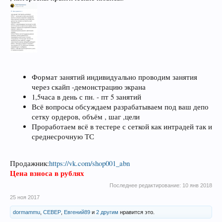
Формат занятий индивидуально проводим занятия
через скайп -демонстрацию экрана
1,5часа в день с пн. - пт 5 занятий
Всё вопросы обсуждаем разрабатываем под ваш депо
сетку ордеров, объём , шаг ,цели
Проработаем всё в тестере с сеткой как интрадей так и
среднесрочную ТС
Продажник:
https://vk.com/shop001_abn
Цена взноса в рублях
Последнее редактирование:
10 янв 2018
25 ноя 2017
dormammu
,
CEBEP
,
Евгений89
и
2 другим
нравится это.