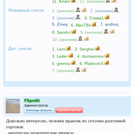
11.
Kiram
,
12. (аноним)
;
Резервный список:
1. (аноним)
,
2. (аноним)
,
3. (аноним)
,
4.
Слава1
,
5.
Zmey
,
7.
andrus
,
6.
Alex794
,
8.
Sandro
,
9. (аноним)
,
10. (аноним)
;
Доп. список:
1.
Lers
,
2.
Serghei
,
3.
Leiter
,
4.
dormammu
,
5.
grenny
,
6.
PlatinumX
,
7. (аноним)
;
FXprofit
Администратор
Команда форума
Администратор
Довольно интересно, человек практик по сеточно-разгонной
торговле.
, интересны практические нюансы.