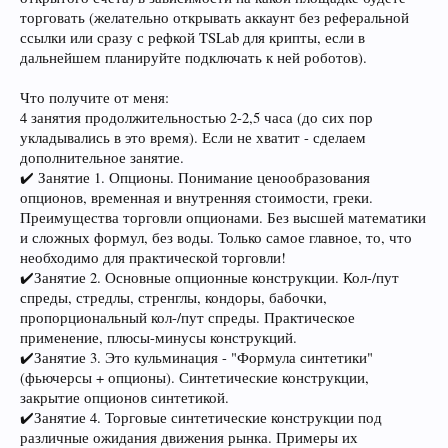
торговать (желательно открывать аккаунт без реферальной
ссылки или сразу с рефкой TSLab для крипты, если в
дальнейшем планируйте подключать к ней роботов).
Что получите от меня:
4 занятия продолжительностью 2-2,5 часа (до сих пор
укладывались в это время). Если не хватит - сделаем
дополнительное занятие.
✔️ Занятие 1. Опционы. Понимание ценообразования
опционов, временная и внутренняя стоимости, греки.
Преимущества торговли опционами. Без высшей математики
и сложных формул, без воды. Только самое главное, то, что
необходимо для практической торговли!
✔️Занятие 2. Основные опционные конструкции. Кол-/пут
спреды, стредлы, стренглы, кондоры, бабочки,
пропорциональный кол-/пут спреды. Практическое
применение, плюсы-минусы конструкций.
✔️Занятие 3. Это кульминация - "Формула синтетики"
(фьючерсы + опционы). Синтетические конструкции,
закрытие опционов синтетикой.
✔️Занятие 4. Торговые синтетические конструкции под
различные ожидания движения рынка. Примеры их