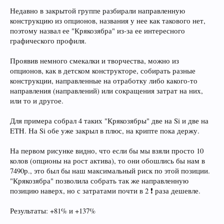
Недавно в закрытой группе разбирали направленную
конструкцию из опционов, названия у нее как такового нет,
поэтому назвал ее "Крякозябра" из-за ее интересного
графического профиля.
Проявив немного смекалки и творчества, можно из
опционов, как в детском конструкторе, собирать разные
конструкции, направленные на отработку либо какого-то
направления (направлений) или сокращения затрат на них,
или то и другое.
Для примера собрал 4 таких "Крякозябры" две на Si и две на
ETH. На Si обе уже закрыл в плюс, на крипте пока держу.
На первом рисунке видно, что если бы мы взяли просто 10
колов (опционы на рост актива), то они обошлись бы нам в
7490р., это был бы наш максимальный риск по этой позиции.
"Крякозябра" позволила собрать так же направленную
позицию наверх, но с затратами почти в 2 ❗️ раза дешевле.
Результаты: +81% и +137%