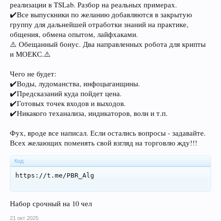
реализации в TSLab. Разбор на реальных примерах.
✔️Все выпускники по желанию добавляются в закрытую
группу для дальнейшей отработки знаний на практике,
общения, обмена опытом, лайфхаками.
⚠️ Обещанный бонус. Два направленных робота для крипты
и МОЕКС.⚠️
Чего не будет:
✔️Воды, лудоманства, инфоцыганщины.
✔️Предсказаний куда пойдет цена.
✔️Готовых точек входов и выходов.
✔️Никакого теханализа, индикаторов, волн и т.п.
Фух, вроде все написал. Если остались вопросы - задавайте.
Всех желающих поменять свой взгляд на торговлю жду!!!
Код:
https://t.me/PBR_Alg
Набор срочный на 10 чел
21 окт 2025