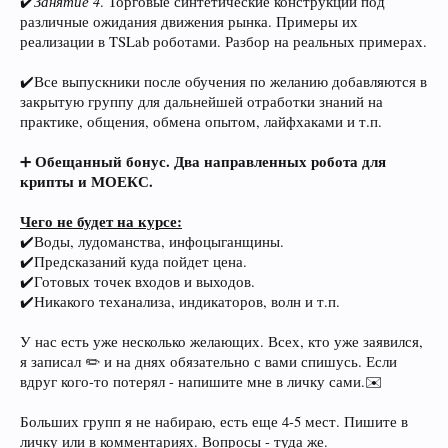
Занятие 4
✔️
. Торговые синтетические конструкции под
различные ожидания движения рынка. Примеры их
реализации в TSLab роботами. Разбор на реальных примерах.
✔️Все выпускники после обучения по желанию добавляются в
закрытую группу для дальнейшей отработки знаний на
практике, общения, обмена опытом, лайфхаками и т.п.
Обещанный бонус. Два направленных робота для
➕
крипты и МОЕКС.
Чего не будет на курсе:
✔️Воды, лудоманства, инфоцыганщины.
✔️Предсказаний куда пойдет цена.
✔️Готовых точек входов и выходов.
✔️Никакого теханализа, индикаторов, волн и т.п.
У нас есть уже несколько желающих. Всех, кто уже заявился,
я записал ✏️ и на днях обязательно с вами спишусь. Если
вдруг кого-то потерял - напишите мне в личку сами.✉️
Больших групп я не набираю, есть еще 4-5 мест. Пишите в
личку или в комментариях. Вопросы - туда же.