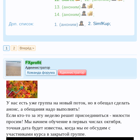
13. (аноним)
,
14. (аноним)
;
2.
SimfKup
;
Доп. список:
1. (аноним)
,
1
2
Вперёд >
FXprofit
Администратор
Команда форума
Администратор
У нас есть уже группа на новый поток, но я обещал сделать
анонс, а обещания надо выполнять!
Если кто-то за эту неделю решит присоединиться - милости
просим! Мы начнем обучение в первых числах октября,
точная дата будет известна, когда мы ее обсудим с
участниками курса в закрытой группе.