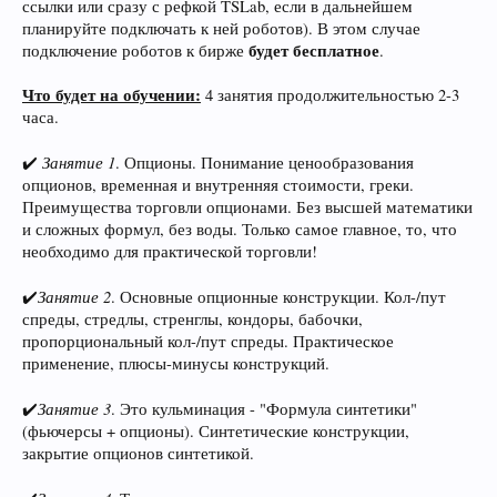
ссылки или сразу с рефкой TSLab, если в дальнейшем
планируйте подключать к ней роботов). В этом случае
будет бесплатное
подключение роботов к бирже
.
Что будет на обучении:
4 занятия продолжительностью 2-3
часа.
Занятие 1
✔️
. Опционы. Понимание ценообразования
опционов, временная и внутренняя стоимости, греки.
Преимущества торговли опционами. Без высшей математики
и сложных формул, без воды. Только самое главное, то, что
необходимо для практической торговли!
Занятие 2
✔️
. Основные опционные конструкции. Кол-/пут
спреды, стредлы, стренглы, кондоры, бабочки,
пропорциональный кол-/пут спреды. Практическое
применение, плюсы-минусы конструкций.
Занятие 3
✔️
. Это кульминация - "Формула синтетики"
(фьючерсы + опционы). Синтетические конструкции,
закрытие опционов синтетикой.