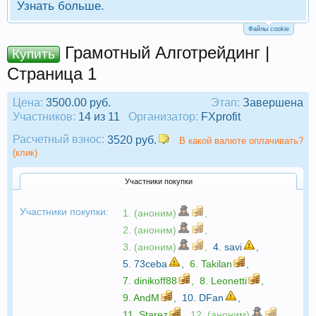
Узнать больше.
Файлы cookie
Грамотный Алготрейдинг |
Купить
Страница 1
Цена:
3500.00 руб.
Этап:
Завершена
Участников:
14 из 11
Организатор:
FXprofit
Расчетный взнос:
3520 руб.
В какой валюте оплачивать?
(клик)
Участники покупки
Участники покупки:
1. (аноним)
,
2. (аноним)
,
3. (аноним)
,
4.
savi
,
5.
73ceba
,
6.
Takilan
,
7.
dinikoff88
,
8.
Leonetti
,
9.
AndM
,
10.
DFan
,
11.
Starez
,
12. (аноним)
,