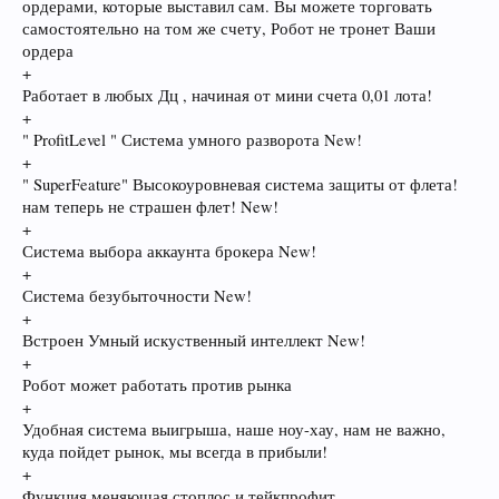
ордерами, которые выставил сам. Вы можете торговать
самостоятельно на том же счету, Робот не тронет Ваши
ордера
+
Работает в любых Дц , начиная от мини счета 0,01 лота!
+
" ProfitLevel " Система умного разворота New!
+
" SuperFeature" Высокоуровневая система защиты от флета!
нам теперь не страшен флет! New!
+
Система выбора аккаунта брокера New!
+
Система безубыточности New!
+
Встроен Умный искуcтвенный интеллект New!
+
Робот может работать против рынка
+
Удобная система выигрыша, наше ноу-хау, нам не важно,
куда пойдет рынок, мы всегда в прибыли!
+
Функция меняющая стоплос и тейкпрофит