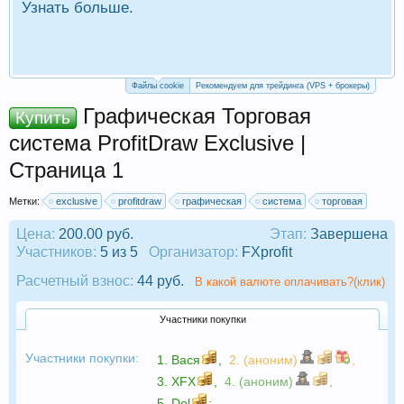
Узнать больше.
П
Р
Файлы cookie
Рекомендуем для трейдинга (VPS + брокеры)
Графическая Торговая
Купить
система ProfitDraw Exclusive |
Страница 1
Метки:
exclusive
profitdraw
графическая
система
торговая
Цена:
200.00 руб.
Этап:
Завершена
Участников:
5 из 5
Организатор:
FXprofit
Расчетный взнос:
44 руб.
В какой валюте оплачивать?(клик)
Участники покупки
Участники покупки:
1.
Вася
,
2. (аноним)
,
3.
XFX
,
4. (аноним)
,
5.
Del
;