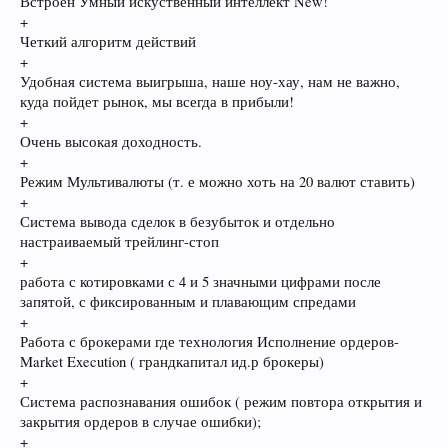
Встроен Умный искуственный интеллект New!
+
Четкий алгоритм действий
+
Удобная система выигрыша, наше ноу-хау, нам не важно,
куда пойдет рынок, мы всегда в прибыли!
+
Очень высокая доходность.
+
Режим Мультивалюты (т. е можно хоть на 20 валют ставить)
+
Система вывода сделок в безубыток и отдельно
настраиваемый трейлинг-стоп
+
работа с котировками с 4 и 5 значными цифрами после
запятой, с фиксированным и плавающим спредами
+
Работа с брокерами где технология Исполнение ордеров-
Market Execution ( грандкапитал ид.р брокеры)
+
Система распознавания ошибок ( режим повтора открытия и
закрытия ордеров в случае ошибки);
+