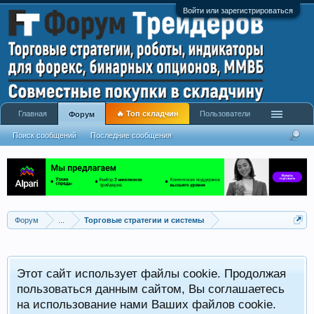
Войти или зарегистрироваться
Главная
🔥 Топ складчин
Пользователи
Форум
Поиск сообщений
Последние сообщения
Форум
...
Торговые стратегии и системы
Р
Этот сайт использует файлы cookie. Продолжая
x
С
пользоваться данным сайтом, Вы соглашаетесь
на использование нами Ваших файлов cookie.
V