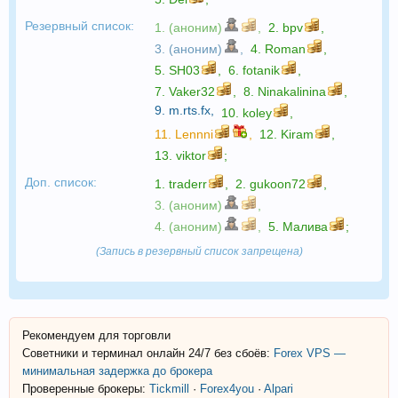
Резервный список:
1. (аноним)
,
2.
bpv
,
3. (аноним)
,
4.
Roman
,
5.
SH03
,
6.
fotanik
,
7.
Vaker32
,
8.
Ninakalinina
,
9.
m.rts.fx
,
10.
koley
,
11.
Lennni
,
12.
Kiram
,
13.
viktor
;
Доп. список:
1.
traderr
,
2.
gukoon72
,
3. (аноним)
,
4. (аноним)
,
5.
Малива
;
(Запись в резервный список запрещена)
Рекомендуем для торговли
Советники и терминал онлайн 24/7 без сбоёв:
Forex VPS —
минимальная задержка до брокера
Проверенные брокеры:
Tickmill
·
Forex4you
·
Alpari