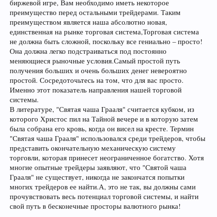
биржевой игре, Вам необходимо иметь некоторое
преимущество перед остальными трейдерами. Таким
преимуществом является наша абсолютно новая,
единственная на рынке торговая система,Торговая система
не должна быть сложной, поскольку все гениально – просто!
Она должна легко подстраиваться под постоянно
меняющиеся рыночные условия.Самый простой путь
получения больших и очень больших денег невероятно
простой. Сосредоточьтесь на том, что для вас просто.
Именно этот показатель направления нашей торговой
системы.
В литературе, "Святая чаша Грааля" считается кубком, из
которого Христос пил на Тайной вечере и в которую затем
была собрана его кровь, когда он висел на кресте. Термин
"Святая чаша Грааля" использовался среди трейдеров, чтобы
представить окончательную механическую систему
торговли, которая принесет неограниченное богатство. Хотя
многие опытные трейдеры заявляют, что "Святой чаша
Грааля" не существует, никогда не закончатся попытки
многих трейдеров ее найти.А, это не так, вы должны сами
прочувствовать весь потенциал торговой системы, и найти
свой путь в бесконечные просторы валютного рынка!