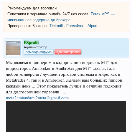
Рекомендуем для торговли
Советники и терминал онлайн 24/7 без сбоёв:
Forex VPS —
минимальная задержка до брокера
Проверенные брокеры:
Tickmill
·
Forex4you
·
Alpari
FXprofit
Администратор
Команда форума
Администратор
Мы являемся пионером в кодировании подделок MT4 для
индикаторов Amibroker и Amibroker для MT4 ..contact для
любой конверсии / лучшей торговой системы в мире. как в
Metatrader 4, так и в Amibroker. Желаем вам больших пипсов
каждый день ... Этот показатель лучше и отлично подходит
для долгосрочной торговли .....
meta2amiandami2meta@gmail.com
..