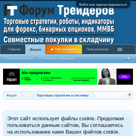
Войти или зарегистрироваться
Главная
🔥 Топ складчин
Пользователи
Форум
Поиск сообщений
Последние сообщения
Форум
...
Торговые стратегии и системы
Р
Этот сайт использует файлы cookie. Продолжая
x
С
пользоваться данным сайтом, Вы соглашаетесь
на использование нами Ваших файлов cookie.
V