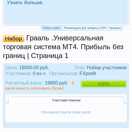
Узнать больше.
П
Р
Файлы cookie
Рекомендуем для трейдинга (VPS + брокеры)
Грааль .Универсальная
Набор
торговая система MT4. Прибыль без
границ | Страница 1
Цена:
18000.00 руб.
Этап:
Набор участников
Участников:
0 из ∞
Организатор:
FXprofit
Расчетный взнос:
19800 руб.
В
100%
какой валюте оплачивать?(клик)
Участники покупки
(Основной список пока пуст)