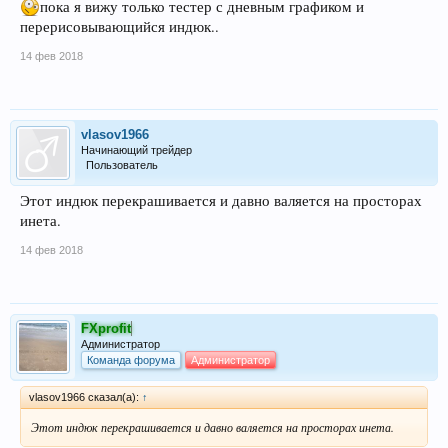
пока я вижу только тестер с дневным графиком и
перерисовывающийся индюк..
14 фев 2018
vlasov1966
Начинающий трейдер
Пользователь
Этот индюк перекрашивается и давно валяется на просторах
инета.
14 фев 2018
FXprofit
Администратор
Команда форума
Администратор
vlasov1966 сказал(а):
↑
Этот индюк перекрашивается и давно валяется на просторах инета.