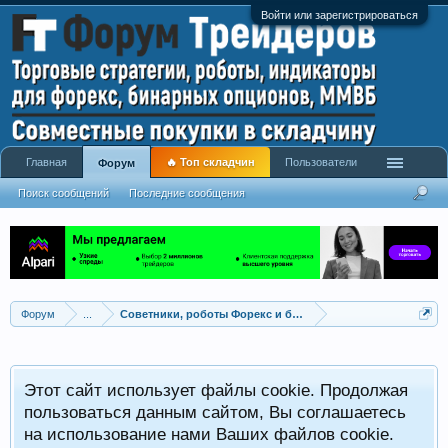
Войти или зарегистрироваться
Главная
🔥 Топ складчин
Пользователи
Форум
Поиск сообщений
Последние сообщения
Форум
...
Советники, роботы Форекс и бинарных опционов
Р
Этот сайт использует файлы cookie. Продолжая
x
С
пользоваться данным сайтом, Вы соглашаетесь
на использование нами Ваших файлов cookie.
V