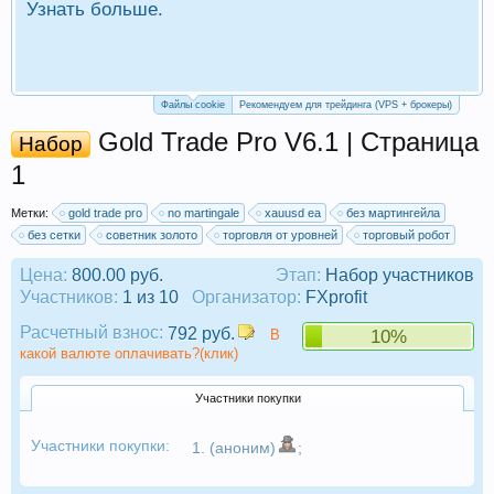
Узнать больше.
П
Р
Файлы cookie
Рекомендуем для трейдинга (VPS + брокеры)
Gold Trade Pro V6.1 | Страница
Набор
1
Метки:
gold trade pro
no martingale
xauusd ea
без мартингейла
без сетки
советник золото
торговля от уровней
торговый робот
Цена:
800.00 руб.
Этап:
Набор участников
Участников:
1 из 10
Организатор:
FXprofit
Расчетный взнос:
792 руб.
В
10%
какой валюте оплачивать?(клик)
Участники покупки
Участники покупки:
1. (аноним)
;