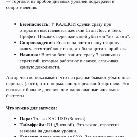
— торговля на пробой дневных уровней поддержки и
сопротивления.
Безопасность:
У КАЖДОЙ сделки сразу при
открытии выставляется жесткий Стоп Лосс и Тейк
Профит. Никаких пересиживаний убытков "до талого".
Сопровождение:
Если цена идет в нашу сторону,
включается трейлинг-стоп, чтобы защитить прибыль.
Начинка:
Внутри бота зашито сразу 7 различных
стратегий, которые работают в связке, сглаживая
кривую доходности.
Автор честно показывает, что на графике бывают убыточные
периоды (лоси), и это нормально для реальной торговли. Это
вызывает больше доверия, чем нарисованные идеальные
бэктесты.
Что нужно для запуска:
Пара:
Только XAUUSD (Золото).
Таймфрейм:
D1 (Дневной). Это важно, стратегия
завязана на дневные уровни.
Депозит:
Автор пишет от $200. Для маленьких депо