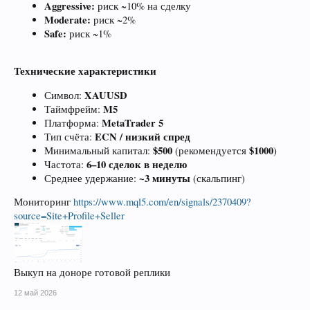
Aggressive:
риск ~10% на сделку
Moderate:
риск ~2%
Safe:
риск ~1%
Технические характеристики
XAUUSD
Символ:
M5
Таймфрейм:
MetaTrader 5
Платформа:
ECN / низкий спред
Тип счёта:
$500
$1000
Минимальный капитал:
(рекомендуется
)
6–10 сделок в неделю
Частота:
~3 минуты
Среднее удержание:
(скальпинг)
Мониторинг
https://www.mql5.com/en/signals/2370409?
source=Site+Profile+Seller
Выкуп на доноре готовой реплики
12 май 2026