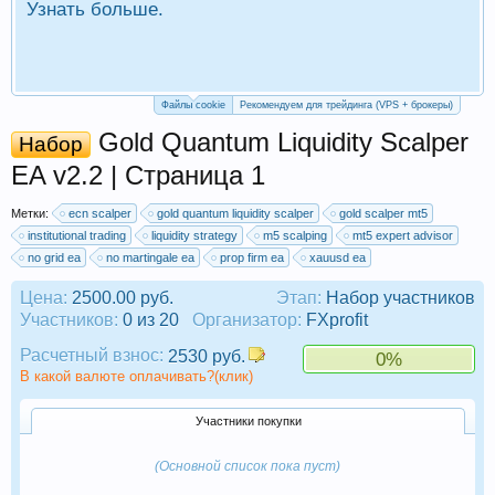
Узнать больше.
П
Р
Файлы cookie
Рекомендуем для трейдинга (VPS + брокеры)
Gold Quantum Liquidity Scalper
Набор
EA v2.2 | Страница 1
Метки:
ecn scalper
gold quantum liquidity scalper
gold scalper mt5
institutional trading
liquidity strategy
m5 scalping
mt5 expert advisor
no grid ea
no martingale ea
prop firm ea
xauusd ea
Цена:
2500.00 руб.
Этап:
Набор участников
Участников:
0 из 20
Организатор:
FXprofit
Расчетный взнос:
2530 руб.
0%
В какой валюте оплачивать?(клик)
Участники покупки
(Основной список пока пуст)