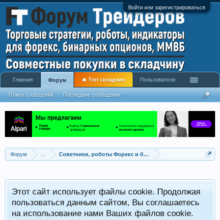
Войти или зарегистрироваться
Главная
🔥 Топ складчин
Пользователи
Форум
Поиск сообщений
Последние сообщения
Форум
...
Советники, роботы Форекс и бинарных опционов
Р
Этот сайт использует файлы cookie. Продолжая
x
С
пользоваться данным сайтом, Вы соглашаетесь
на использование нами Ваших файлов cookie.
V