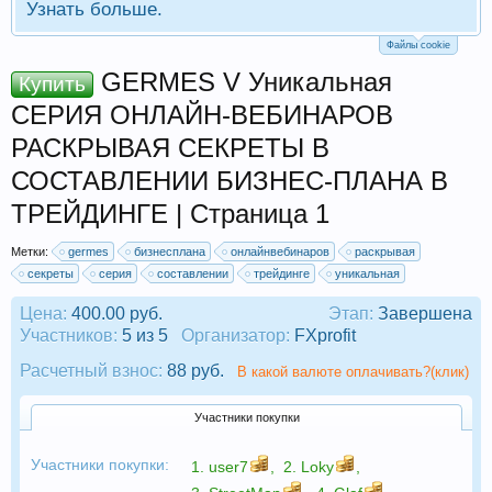
Узнать больше.
Файлы cookie
GERMES V Уникальная
Купить
СЕРИЯ ОНЛАЙН-ВЕБИНАРОВ
РАСКРЫВАЯ СЕКРЕТЫ В
СОСТАВЛЕНИИ БИЗНЕС-ПЛАНА В
ТРЕЙДИНГЕ | Страница 1
Метки:
germes
бизнесплана
онлайнвебинаров
раскрывая
секреты
серия
составлении
трейдинге
уникальная
Цена:
400.00 руб.
Этап:
Завершена
Участников:
5 из 5
Организатор:
FXprofit
Расчетный взнос:
88 руб.
В какой валюте оплачивать?(клик)
Участники покупки
Участники покупки:
1.
user7
,
2.
Loky
,