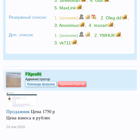
3.
StreetMan
,
4.
Glaf
,
5.
MaxLink
;
Резервный список:
1. (аноним)
,
2.
Oleg.dd
,
3.
Anonimus
,
4.
mozart
;
Доп. список:
1. (аноним)
,
2.
YMHUK
,
3.
vk711
;
FXprofit
Администратор
Команда форума
Администратор
Продажник
Цена 1750 р
Цена взноса в рублях
24 ноя 2016