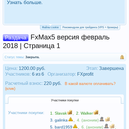
Узнать больше.
П
Р
Файлы cookie
Рекомендуем для трейдинга (VPS + брокеры)
FxMax5 версия февраль
Раздача
2018 | Страница 1
Статус темы:
Закрыта.
Цена:
1200.00 руб.
Этап:
Завершена
Участников:
6 из 6
Организатор:
FXprofit
Расчетный взнос:
220 руб.
В какой валюте оплачивать?
(клик)
Участники покупки
Участники покупки:
1.
Slavak
,
2.
Walker
,
3.
galinka
,
4. (аноним)
,
5.
bard1959
,
6. (аноним)
;