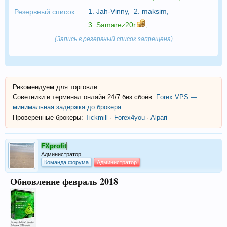
1.
Jah-Vinny
,
2.
maksim
,
Резервный список:
3.
Samarez20r
;
(Запись в резервный список запрещена)
Рекомендуем для торговли
Советники и терминал онлайн 24/7 без сбоёв:
Forex VPS —
минимальная задержка до брокера
Проверенные брокеры:
Tickmill
·
Forex4you
·
Alpari
FXprofit
Администратор
Команда форума
Администратор
Обновление февраль 2018