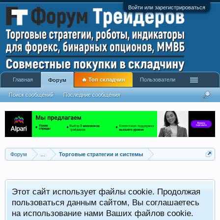
Войти или зарегистрироваться
Главная
🔥 Топ складчин
Пользователи
Форум
Поиск сообщений
Последние сообщения
Форум
...
Торговые стратегии и системы
Р
Этот сайт использует файлы cookie. Продолжая
x
С
пользоваться данным сайтом, Вы соглашаетесь
на использование нами Ваших файлов cookie.
V