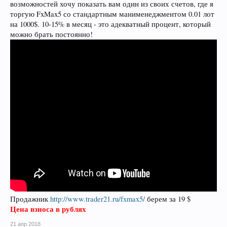
возможностей хочу показать вам один из своих счетов, где я
торгую FxMax5 со стандартным манименеджментом 0.01 лот
на 1000$. 10-15% в месяц - это адекватный процент, который
можно брать постоянно!
Продажник
http://www.trader21.ru/fxmax5/
берем за 19 $
Цена взноса в рублях
21 апр 2018