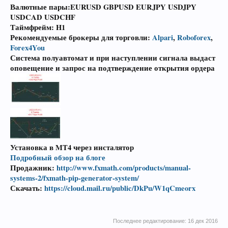
Валютные пары:EURUSD GBPUSD EURJPY USDJPY
USDCAD USDCHF
Таймфрейм: H1
Рекомендуемые брокеры для торговли
:
Alpari
,
Roboforex
,
Forex4You
Система полуавтомат и при наступлении сигнала выдаст
оповещение и запрос на подтверждение открытия ордера
Установка в MT4 через инсталятор
Подробный обзор на блоге
Продажник:
http://www.fxmath.com/products/manual-
systems-2/fxmath-pip-generator-system/
Скачать:
https://cloud.mail.ru/public/DkPu/W1qCmeorx
Последнее редактирование:
16 дек 2016