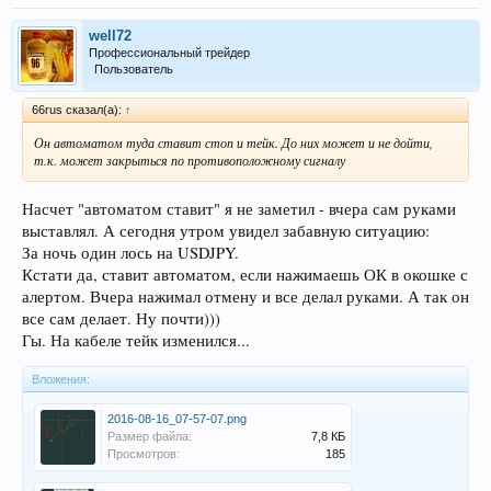
well72
Профессиональный трейдер
Пользователь
66rus сказал(а):
↑
Он автоматом туда ставит стоп и тейк. До них может и не дойти,
т.к. может закрыться по противоположному сигналу
Насчет "автоматом ставит" я не заметил - вчера сам руками
выставлял. А сегодня утром увидел забавную ситуацию:
За ночь один лось на USDJPY.
Кстати да, ставит автоматом, если нажимаешь ОК в окошке с
алертом. Вчера нажимал отмену и все делал руками. А так он
все сам делает. Ну почти)))
Гы. На кабеле тейк изменился...
Вложения:
2016-08-16_07-57-07.png
Размер файла:
7,8 КБ
Просмотров:
185