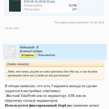
2016-08-16_08-05-32.png
Размер файла:
8,2 КБ
Просмотров:
177
Последнее редактирование:
16 авг 2016
16 авг 2016
Aleksandr_K
Активный трейдер
Штрафник
Пользователь
Zoodas сказал(а):
↑
Люди, кто понял, рисует он галки-крестики для себя или, я сам должен
протянуть стоп-лосс и тейк на эти расстояния?
В обзоре написано, что есть 3 варианта выхода из сделки
(задается в настройках советника):
-Жесткий TakeProfit или по индикатору ATR или по
обратному сигналу индикаторов.
Используется фиксированный StopLoss
(значение может