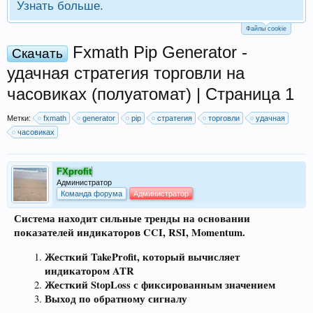
Узнать больше.
Файлы cookie
Fxmath Pip Generator -
Скачать
удачная стратегия торговли на
часовиках (полуатомат) | Страница 1
Метки:
fxmath
generator
pip
стратегия
торговли
удачная
часовиках
FXprofit
Администратор
Команда форума
Администратор
Система находит сильные тренды на основании
показателей индикаторов CCI, RSI, Momentum.
Жесткий TakeProfit, который вычисляет
индикатором ATR
Жесткий StopLoss с фиксированным значением
Выход по обратному сигналу