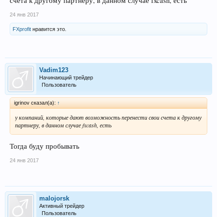
счета к другому партнеру, в данном случае fxcash, есть
24 янв 2017
FXprofit
нравится это.
Vadim123
Начинающий трейдер
Пользователь
igrinov сказал(а):
↑
у компаний, которые дают возможность перенести свои счета к другому
партнеру, в данном случае fxcash, есть
Тогда буду пробывать
24 янв 2017
malojorsk
Активный трейдер
Пользователь