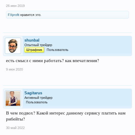
26 июн 2019
FXprofit
нравится это.
shunbal
Опытный трейдер
Штрафник
Пользователь
есть смысл с ними работать? как впечатления?
9 июн 2020
Sagitarus
Активный трейдер
Пользователь
В чем подвох? Какой интерес данному сервису платить нам
рибейты?
30 май 2022