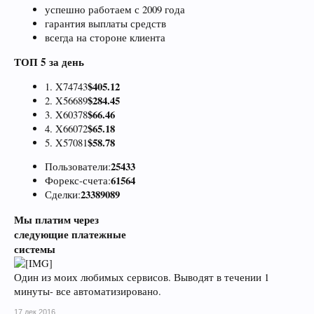
успешно работаем с 2009 года
гарантия выплаты средств
всегда на стороне клиента
ТОП 5
за день
$405.12
1. X74743
$284.45
2. X56689
$66.46
3. X60378
$65.18
4. X66072
$58.78
5. X57081
25433
Пользователи:
61564
Форекс-счета:
23389089
Сделки:
Мы платим через
следующие платежные
системы
Один из моих любимых сервисов. Выводят в течении 1
минуты- все автоматизировано.
17 дек 2016