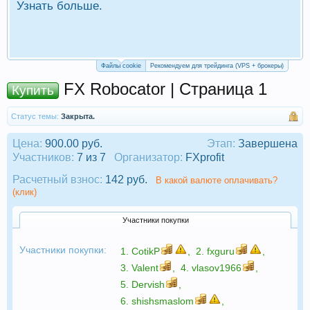
Узнать больше.
П
Р
Файлы cookie
Рекомендуем для трейдинга (VPS + брокеры)
FX Robocator | Страница 1
Купить
Статус темы:
Закрыта.
Цена:
900.00 руб.
Этап:
Завершена
Участников:
7 из 7
Организатор:
FXprofit
Расчетный взнос:
142 руб.
В какой валюте оплачивать?
(клик)
Участники покупки
Участники покупки:
1.
CotikP
,
2.
fxguru
,
3.
Valent
,
4.
vlasov1966
,
5.
Dervish
,
6.
shishsmaslom
,