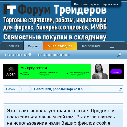
Войти или зарегистрироваться
Главная
🔥 Топ складчин
Пользователи
Форум
Поиск сообщений
Последние сообщения
Форум
...
Советники, роботы Форекс и бинарных опционов
Р
Этот сайт использует файлы cookie. Продолжая
x
С
пользоваться данным сайтом, Вы соглашаетесь
на использование нами Ваших файлов cookie.
V