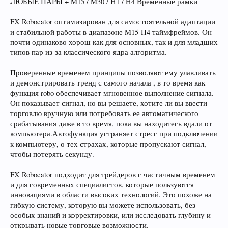
ЛЮБЫЕ ПАРЫ + M15 / M30 / H1 / H4 Временные рамки
FX Robocator оптимизирован для самостоятельной адаптации
и стабильной работы в диапазоне M15-H4 таймфреймов. Он
почти одинаково хорош как для основных, так и для младших
типов пар из-за классического ядра алгоритма.
Проверенные временем принципы позволяют ему улавливать
и демонстрировать тренд с самого начала , в то время как
функция robo обеспечивает мгновенное выполнение сигнала.
Он показывает сигнал, но вы решаете, хотите ли вы ввести
торговлю вручную или потребовать ее автоматического
срабатывания даже в то время, пока вы находитесь вдали от
компьютера.Автофункция устраняет стресс при подключении
к компьютеру, о тех страхах, которые пропускают сигнал,
чтобы потерять секунду.
FX Robocator подходит для трейдеров с частичным временем
и для современных специалистов, которые пользуются
инновациями в области высоких технологий. Это похоже на
гибкую систему, которую вы можете использовать, без
особых знаний и корректировки, или исследовать глубину и
открывать новые торговые возможности.