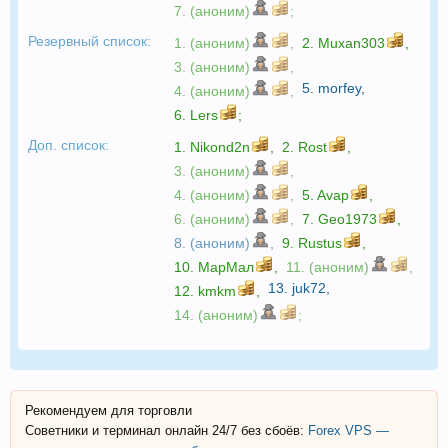
7. (аноним)
;
Резервный список:
1. (аноним)
,
2.
Muxan303
,
3. (аноним)
,
5.
morfey
,
4. (аноним)
,
6.
Lers
;
Доп. список:
1.
Nikond2n
,
2.
Rost
,
3. (аноним)
,
4. (аноним)
,
5.
Avap
,
6. (аноним)
,
7.
Geo1973
,
8. (аноним)
,
9.
Rustus
,
10.
МарМал
,
11. (аноним)
,
13.
juk72
,
12.
kmkm
,
14. (аноним)
;
Рекомендуем для торговли
Советники и терминал онлайн 24/7 без сбоёв:
Forex VPS —