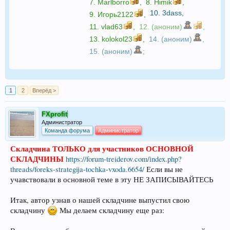
7.
Marlborro
,
8.
Himik
,
10.
3dass
,
9.
Игорь2122
,
11.
vlad63
,
12. (аноним)
,
13.
kolokol23
,
14. (аноним)
,
15. (аноним)
;
1
2
Вперёд >
FXprofit
Администратор
Команда форума
Администратор
Складчина ТОЛЬКО для участников ОСНОВНОЙ
СКЛАДЧИНЫ
https://forum-treiderov.com/index.php?
threads/foreks-strategija-tochka-vxoda.6654/
Если вы не
учавствовали в основной теме в эту НЕ ЗАПИСЫВАЙТЕСЬ
Итак, автор узнав о нашей складчине выпустил свою
складчину
Мы делаем складчину еще раз: