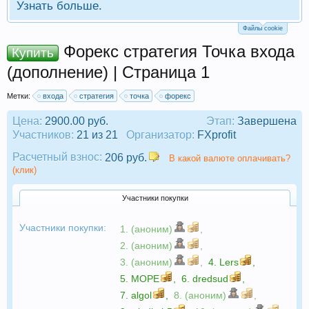
Узнать больше.
Файлы cookie
Форекс стратегия Точка входа
Купить
(дополнение) | Страница 1
Метки:
входа
стратегия
точка
форекс
Цена:
2900.00 руб.
Этап:
Завершена
Участников:
21 из 21
Организатор:
FXprofit
Расчетный взнос:
206 руб.
В какой валюте оплачивать?
(клик)
Участники покупки
Участники покупки:
1. (аноним)
,
2. (аноним)
,
3. (аноним)
,
4.
Lers
,
5.
МОРЕ
,
6.
dredsud
,
7.
algol
,
8. (аноним)
,