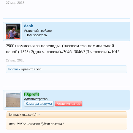
27 мар 2018
denk
Активный трейдер
Пользователь
2900+комиссия за переводы. (назовем это номиналъной
ценой) 1523х2(два человека)=3046. 3046/3(3 человека)=1015
27 мар 2018
ilonmask
нравится это.
FXprofit
Администратор
Команда форума
Администратор
ilonmask сказал(а):
↑
так 2900 с человека будет оплата?