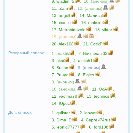
9.
wladimir5
,
10. (аноним)
,
11.
iZam
,
12. (аноним)
,
13.
angell
,
14.
Малива
,
15.
xxx_xx
,
16.
maksim
,
17.
Metronidazole
,
18.
viktor
,
19. (аноним)
,
20.
Alex108
,
21.
CotikP
;
Резервный список:
1.
praktik
,
2.
Вячеслав 33
,
3.
oksi
,
4.
aleks51
,
5.
Sultan
,
6. (аноним)
,
7.
Риндо
,
8.
Eigles
,
9. (аноним)
,
10. (аноним)
,
11.
OcA
,
12.
vadima78
,
13.
technics
,
14.
Юрос
;
Доп. список:
1.
gulister
,
2.
loower
,
3.
Dima_D
,
4.
Сергей74rus
,
5.
leonid77777
,
6.
ford108
,