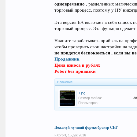
одновременно
, разделенных магическ
торговый процесс, поэтому у НУ никогд
Эта версия EA включает в себя список 
торговый процесс. Эта функция сделает
Начните зарабатывать прибыль на профе
чтобы проверить свои настройки на задн
не придется беспокоиться , если вы не
Продажник
Цена взноса в рублях
Робот без привязки
Вложения:
1.jpg
Размер файла:
38
Просмотров:
Пожалуй лучший форекс брокер СНГ
FXprofit
,
15 дек 2016