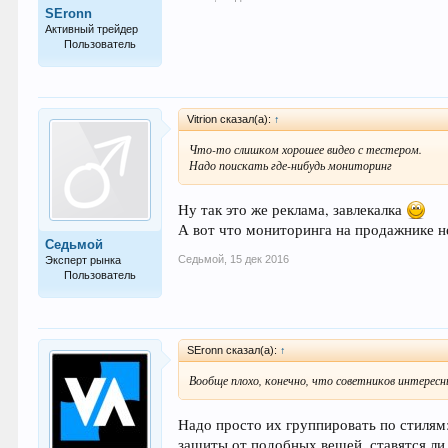
SEronn
Активный трейдер
Пользователь
88
Vitrion сказал(а):
↑
Что-то слишком хорошее видео с тестером.
Надо поискать где-нибудь мониторинг
Ну так это же реклама, завлекалка
А вот что мониторинга на продажнике не
Седьмой
Седьмой
,
15 дек 2016
Эксперт рынка
Пользователь
751
SEronn сказал(а):
↑
Вообще плохо, конечно, что советников интересн
Надо просто их группировать по стилям: 
защиты от подобных вещей, ставятся ли