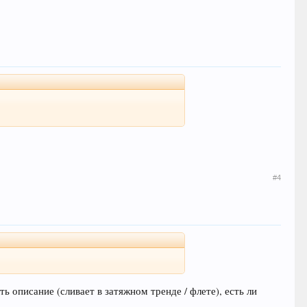
#4
ь описание (сливает в затяжном тренде / флете), есть ли