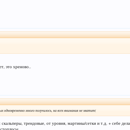
т, это хреново..
ых одновременно много получилось, на всех внимания не хватит(
скальперы, трендовые, от уровня, мартины/сетки и т.д. + себе делат
 стоплосы.