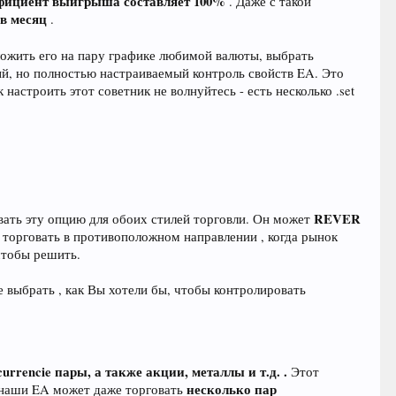
фициент выигрыша составляет 100%
. Даже с такой
в месяц
.
ложить его на пару графике любимой валюты, выбрать
ый, но полностью настраиваемый контроль свойств EA. Это
 настроить этот советник не волнуйтесь - есть несколько .set
REVER
вать эту опцию для обоих стилей торговли. Он может
 торговать в противоположном направлении , когда рынок
 чтобы решить.
 выбрать , как Вы хотели бы, чтобы контролировать
urrencie пары, а также акции, металлы и т.д. .
Этот
несколько пар
е наши EA может даже торговать