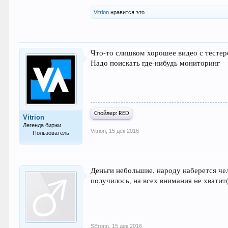
Vitrion
нравится это.
Что-то слишком хорошее видео с тестер
Надо поискать где-нибудь мониторинг
Спойлер:
RED
Vitrion
Легенда биржи
Vitrion
,
15 дек 2016
Пользователь
4.976
Деньги небольшие, народу наберется че
получилось, на всех внимания не хватит
SEronn
,
15 дек 2016