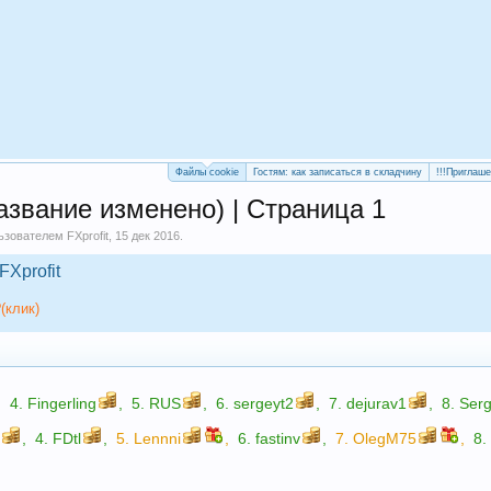
Файлы cookie
Гостям: как записаться в складчину
!!!Приглаш
азвание изменено) | Страница 1
льзователем
FXprofit
,
15 дек 2016
.
FXprofit
(клик)
,
4.
Fingerling
,
5.
RUS
,
6.
sergeyt2
,
7.
dejurav1
,
8.
Ser
a
,
4.
FDtl
,
5.
Lennni
,
6.
fastinv
,
7.
OlegM75
,
8