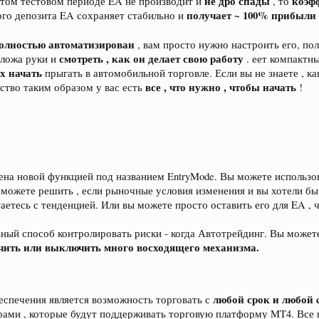
не дро спады
коэф
 этом тестовом периоде EA не производит и
, то
получает ~ 100% прибыли 
ого депозита EA сохраняет стабильно и
олностью автоматизирован
, вам просто нужно настроить его, по
смотреть , как он делает свою работу
сложа руки и
. еет компактн
х начать
прыгать в автомобильной торговле. Если вы не знаете , как
все , что нужно , чтобы начать
ство таким образом у вас есть
!
щена новой функцией под названием EntryMode. Вы можете использо
ы можете решить , если рыночные условия изменения и вы хотели бы
таетесь с тенденцией. Или вы можете просто оставить его для EA ,
ный способ контролировать риски - когда Автотрейдинг. Вы можете
чить или выключить много восходящего механизма.
любой срок и любой c
еспечения является возможность торговать с
ерами , которые будут поддерживать торговую платформу MT4. Вс