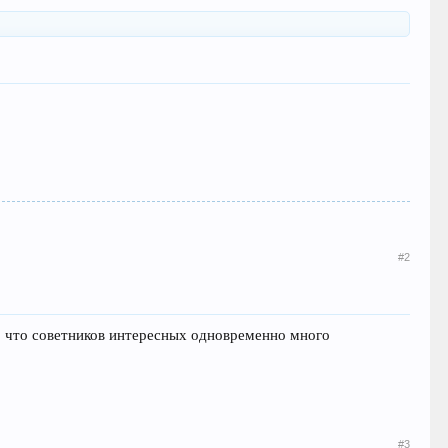
#2
о, что советников интересных одновременно много
#3