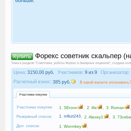
больше.
Форекс советник скальпер (н
Купить
Тема в разделе "
Советники, роботы Форекс и бинарных опционов
", создана по
Цена:
3150.00 руб.
Участников:
9 из 9
Организатор:
Расчетный взнос:
385 руб.
В какой валюте оплачивать?
Участники покупки
Участники покупки:
1.
SEronn
,
2.
life
,
3.
Roman
1.
mfkzt243
,
Резервный список:
2.
Alexey1
,
3.
73ceb
Доп. список:
1.
Wormkey
;