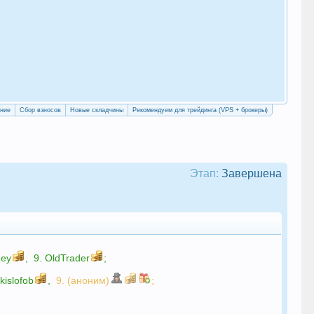
«Уч
сво
ение
Сбор взносов
Новые складчины
Рекомендуем для трейдинга (VPS + брокеры)
Этап:
Завершена
gey
,
9.
OldTrader
;
.
kislofob
,
9. (аноним)
;