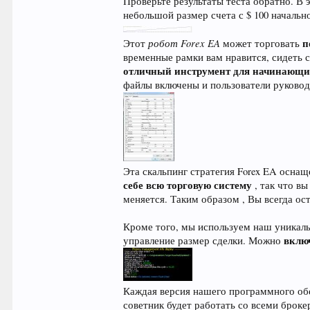
Проверьте результаты теста обратно. В
небольшой размер счета с $ 100 начальн
робот Forex EA
п
Этот
может торговать
временные рамки вам нравится, сидеть 
отличный инструмент для начинающи
файлы включены и пользователи руковод
Эта скальпинг стратегия Forex EA осна
себе всю торговую систему
, так что в
меняется. Таким образом , Вы всегда ос
Кроме того, мы используем наш уникаль
вклю
управление размер сделки. Можно
Каждая версия нашего программного об
советник будет работать со всеми брок