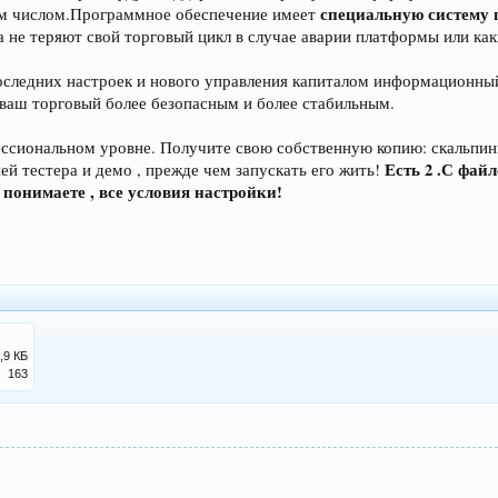
специальную систему 
им числом.Программное обеспечение имеет
а не теряют свой торговый цикл в случае аварии платформы или как
последних настроек и нового управления капиталом информационный
 ваш торговый более безопасным и более стабильным.
ссиональном уровне. Получите свою собственную копию: скальпинг
Есть 2 .С фай
ей тестера и демо , прежде чем запускать его жить!
 понимаете , все условия настройки!
,9 КБ
163