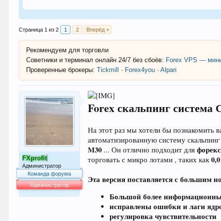
Страница 1 из 2
1
2
Вперёд >
Рекомендуем для торговли
Советники и терминал онлайн 24/7 без сбоёв:
Forex VPS — мини
Проверенные брокеры:
Tickmill
·
Forex4you
·
Alpari
Forex скальпинг система С
На этот раз мы хотели бы познакомить 
автоматизированную систему скальпинг
M30
форек
... Он отлично подходит для
FXprofit
0,
торговать с микро лотами , таких как
Администратор
Команда форума
Эта версия поставляется с большим 
Администратор
Большой более информационн
64.002
исправлены ошибки и лаги ядро
регулировка чувствительности