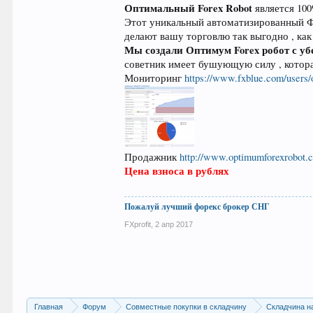
Оптимальный Forex Robot
является 10
Этот уникальный автоматизированный Фо
делают вашу торговлю так выгодно , как
Мы создали Оптимум Forex робот с у
советник имеет бушующую силу , котора
Мониторинг
https://www.fxblue.com/users
Продажник
http://www.optimumforexrobot.
Цена взноса в рублях
Пожалуй лучший форекс брокер СНГ
FXprofit
,
2 апр 2017
Главная
Форум
Совместные покупки в складчину
Складчина н