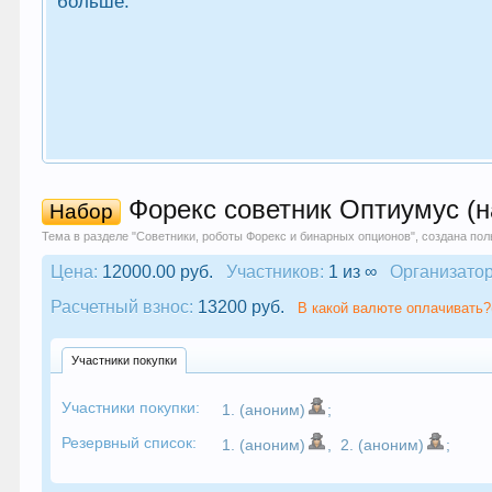
больше.
Форекс советник Оптиумус (н
Набор
Тема в разделе "
Советники, роботы Форекс и бинарных опционов
", создана по
Цена:
12000.00 руб.
Участников:
1 из ∞
Организатор
Расчетный взнос:
13200 руб.
В какой валюте оплачивать?
Участники покупки
Участники покупки:
1. (аноним)
;
Резервный список:
1. (аноним)
,
2. (аноним)
;