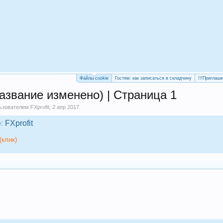
Файлы cookie
Гостям: как записаться в складчину
!!!Приглаш
азвание изменено) | Страница 1
льзователем
FXprofit
,
2 апр 2017
.
:
FXprofit
(клик)