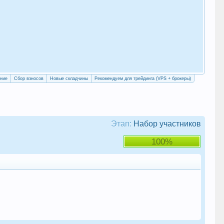
«Уч
сво
ение
Сбор взносов
Новые складчины
Рекомендуем для трейдинга (VPS + брокеры)
Этап:
Набор участников
100%