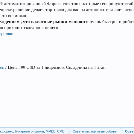
0% автоматизированный Форекс советник, которые генерируют стаб
рекс решение делает торговлю для вас на автопилоте за счет испо
 это возможно.
беждением , что валютные рынки меняются
очень быстро, и робо
я приходит скованное ничего.
/optimum
com/
Цена 199 USD за 1 лицензию. Складчина на 1 этап
а форекс, бинарные опционы, ММВБ, CME
Советники, торговые роботы