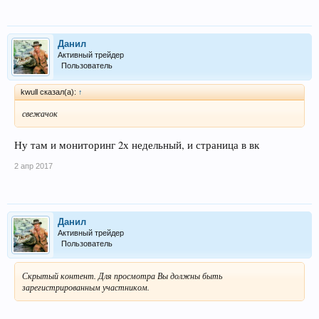
Данил
Активный трейдер
Пользователь
kwull сказал(а):
↑
свежачок
Ну там и мониторинг 2х недельный, и страница в вк
2 апр 2017
Данил
Активный трейдер
Пользователь
Скрытый контент. Для просмотра Вы должны быть
зарегистрированным участником.