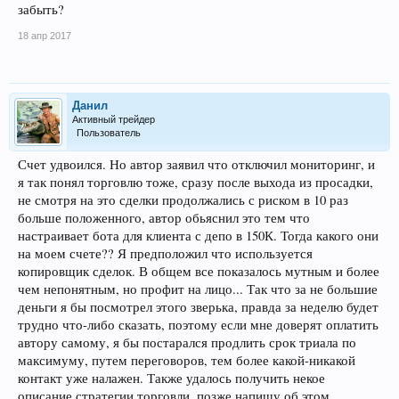
забыть?
18 апр 2017
Данил
Активный трейдер
Пользователь
Счет удвоился. Но автор заявил что отключил мониторинг, и
я так понял торговлю тоже, сразу после выхода из просадки,
не смотря на это сделки продолжались с риском в 10 раз
больше положенного, автор обьяснил это тем что
настраивает бота для клиента с депо в 150К. Тогда какого они
на моем счете?? Я предположил что используется
копировщик сделок. В общем все показалось мутным и более
чем непонятным, но профит на лицо... Так что за не большие
деньги я бы посмотрел этого зверька, правда за неделю будет
трудно что-либо сказать, поэтому если мне доверят оплатить
автору самому, я бы постарался продлить срок триала по
максимуму, путем переговоров, тем более какой-никакой
контакт уже налажен. Также удалось получить некое
описание стратегии торговли, позже напишу об этом.