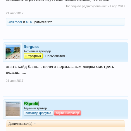
Последнее редактирование:
21 апр 2017
21 апр 2017
OldTrader
и
XFX
нравится это.
Serguss
Активный трейдер
Штрафник
Пользователь
опять хайд блин.... ничего нормальным людям смотреть
нельзя.......
21 апр 2017
FXprofit
Администратор
Команда форума
Администратор
Данил сказал(а):
↑