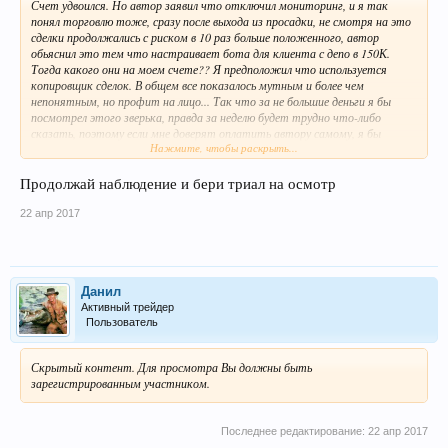
Счет удвоился. Но автор заявил что отключил мониторинг, и я так
понял торговлю тоже, сразу после выхода из просадки, не смотря на это
сделки продолжались с риском в 10 раз больше положенного, автор
обьяснил это тем что настраивает бота для клиента с депо в 150К.
Тогда какого они на моем счете?? Я предположил что используется
копировщик сделок. В общем все показалось мутным и более чем
непонятным, но профит на лицо... Так что за не большие деньги я бы
посмотрел этого зверька, правда за неделю будет трудно что-либо
сказать, поэтому если мне доверят оплатить автору самому, я бы
Нажмите, чтобы раскрыть...
постарался продлить срок триала по максимуму, путем переговоров, тем
более какой-никакой контакт уже налажен. Также удалось получить
некое описание стратегии торговли, позже напишу об этом.
Продолжай наблюдение и бери триал на осмотр
22 апр 2017
Данил
Активный трейдер
Пользователь
Скрытый контент. Для просмотра Вы должны быть
зарегистрированным участником.
Последнее редактирование:
22 апр 2017