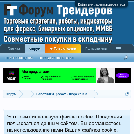
Войти или зарегистрироваться
Главная
🔥 Топ складчин
Пользователи
Форум
Поиск сообщений
Последние сообщения
Форум
...
Советники, роботы Форекс и бинарных опционов
Р
Этот сайт использует файлы cookie. Продолжая
x
С
пользоваться данным сайтом, Вы соглашаетесь
на использование нами Ваших файлов cookie.
V