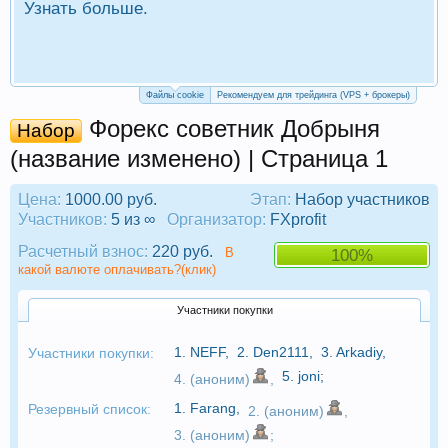
Узнать больше.
П
Р
Файлы cookie
Рекомендуем для трейдинга (VPS + брокеры)
Форекс советник Добрыня
Набор
(название изменено) | Страница 1
Цена:
1000.00 руб.
Этап:
Набор участников
Участников:
5 из ∞
Организатор:
FXprofit
Расчетный взнос:
220 руб.
В
100%
какой валюте оплачивать?(клик)
Участники покупки
1.
NEFF
,
2.
Den2111
,
3.
Arkadiy
,
Участники покупки:
5.
joni
;
4. (аноним)
,
1.
Farang
,
Резервный список:
2. (аноним)
,
3. (аноним)
;