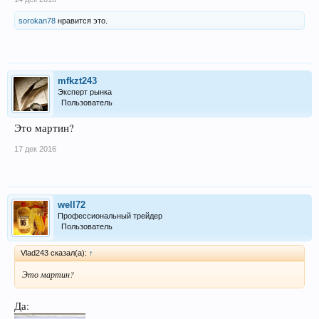
sorokan78
нравится это.
mfkzt243
Эксперт рынка
Пользователь
Это мартин?
17 дек 2016
well72
Профессиональный трейдер
Пользователь
Vlad243 сказал(а):
↑
Это мартин?
Да: