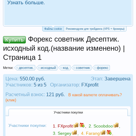
Узнать больше.
П
Р
Файлы cookie
Рекомендуем для трейдинга (VPS + брокеры)
Форекс советник Десептик.
Купить
исходный код.(название изменено) |
Страница 1
Метки:
десептик.
исходный
код.
советник
форекс
Цена:
550.00 руб.
Этап:
Завершена
Участников:
5 из 5
Организатор:
FXprofit
Расчетный взнос:
121 руб.
В какой валюте оплачивать?
(клик)
Участники покупки
Участники покупки:
1.
FXprofit
,
2.
Scoobdoo
,
3.
Sergey
,
4.
Farang
,