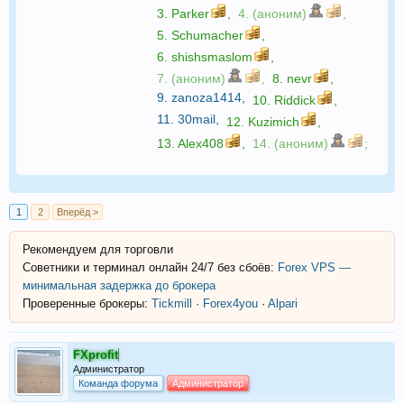
3.
Parker
,
4. (аноним)
,
5.
Schumacher
,
6.
shishsmaslom
,
7. (аноним)
,
8.
nevr
,
9.
zanoza1414
,
10.
Riddick
,
11.
30mail
,
12.
Kuzimich
,
13.
Alex408
,
14. (аноним)
;
1
2
Вперёд >
Рекомендуем для торговли
Советники и терминал онлайн 24/7 без сбоёв:
Forex VPS —
минимальная задержка до брокера
Проверенные брокеры:
Tickmill
·
Forex4you
·
Alpari
FXprofit
Администратор
Команда форума
Администратор