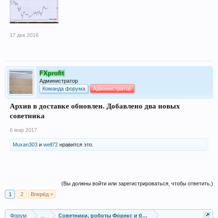
17 дек 2016
FXprofit
Администратор
Команда форума
Администратор
Архив в доставке обновлен. Добавлено два новых
советника
6 мар 2017
Muxan303
и
well72
нравится это.
(Вы должны войти или зарегистрироваться, чтобы ответить.)
1
2
Вперёд >
Форум
...
Советники, роботы Форекс и бинарных опционов