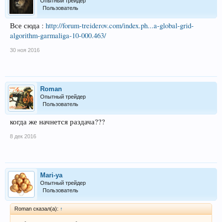
Опытный трейдер
Пользователь
Все сюда :
http://forum-treiderov.com/index.ph...a-global-grid-
algorithm-garmaliga-10-000.463/
30 ноя 2016
Roman
Опытный трейдер
Пользователь
когда же начнется раздача???
8 дек 2016
Mari-ya
Опытный трейдер
Пользователь
Roman сказал(а):
↑