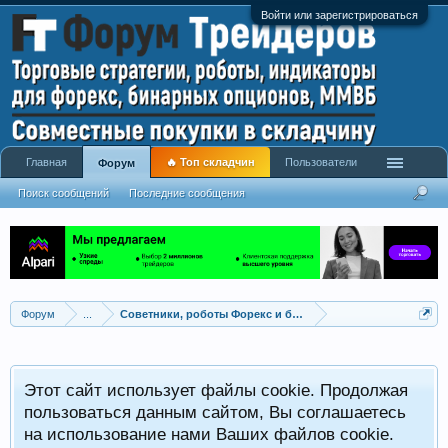
Войти или зарегистрироваться
Главная
🔥 Топ складчин
Пользователи
Форум
Поиск сообщений
Последние сообщения
Форум
...
Советники, роботы Форекс и бинарных опционов
Р
Этот сайт использует файлы cookie. Продолжая
x
С
пользоваться данным сайтом, Вы соглашаетесь
на использование нами Ваших файлов cookie.
V