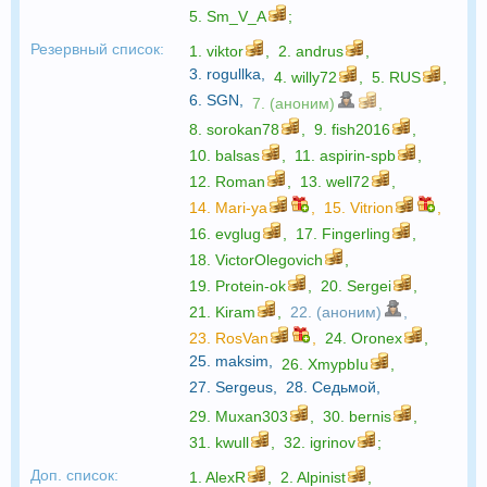
5.
Sm_V_A
;
Резервный список:
1.
viktor
,
2.
andrus
,
3.
rogullka
,
4.
willy72
,
5.
RUS
,
6.
SGN
,
7. (аноним)
,
8.
sorokan78
,
9.
fish2016
,
10.
balsas
,
11.
aspirin-spb
,
12.
Roman
,
13.
well72
,
14.
Mari-ya
,
15.
Vitrion
,
16.
evglug
,
17.
Fingerling
,
18.
VictorOlegovich
,
19.
Protein-ok
,
20.
Sergei
,
21.
Kiram
,
22. (аноним)
,
23.
RosVan
,
24.
Oronex
,
25.
maksim
,
26.
XmypbIu
,
27.
Sergeus
,
28.
Седьмой
,
29.
Muxan303
,
30.
bernis
,
31.
kwull
,
32.
igrinov
;
Доп. список:
1.
AlexR
,
2.
Alpinist
,