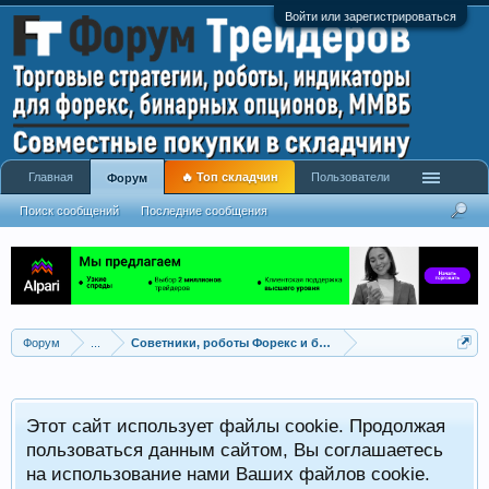
Войти или зарегистрироваться
Главная
🔥 Топ складчин
Пользователи
Форум
Поиск сообщений
Последние сообщения
Форум
...
Советники, роботы Форекс и бинарных опционов
Р
Этот сайт использует файлы cookie. Продолжая
x
С
пользоваться данным сайтом, Вы соглашаетесь
на использование нами Ваших файлов cookie.
V