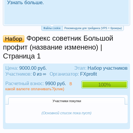
Узнать больше.
П
Р
Файлы cookie
Рекомендуем для трейдинга (VPS + брокеры)
Форекс советник Большой
Набор
профит (название изменено) |
Страница 1
Цена:
9000.00 руб.
Этап:
Набор участников
Участников:
0 из ∞
Организатор:
FXprofit
Расчетный взнос:
9900 руб.
В
100%
какой валюте оплачивать?(клик)
Участники покупки
(Основной список пока пуст)