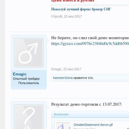
Пожалуй лучший форекс брокер СНГ
FXprofit
,
20 июл 2017
Не берите, он слил свой демо мониторинг
https://gyazo.com/0978e2384bd0e9c5dd6b59
Emagic
,
23 июл 2017
Emagic
hamsterXoma
нравится это.
Опытный трейдер
Пользователь
104
Результат демо-торговли с 13.07.2017:
Вложения:
DetailedStatement-Aeron.gif