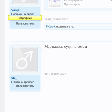
Размер файла:
5
Просмотров:
Vasja
Новичок на бирже
Штрафник
Vasja
,
25 июл 2017
Пользователь
FXprofit
нравится это.
8
Мартышка, судя по сетам
vb_
,
26 июл 2017
vb_
Опытный трейдер
Пользователь
219