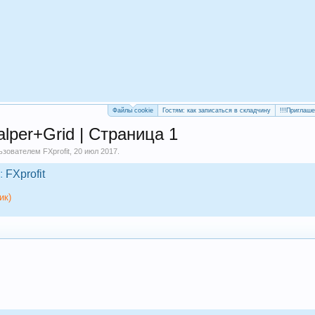
Файлы cookie
Гостям: как записаться в складчину
!!!Приглаш
lper+Grid | Страница 1
льзователем
FXprofit
,
20 июл 2017
.
:
FXprofit
ик)