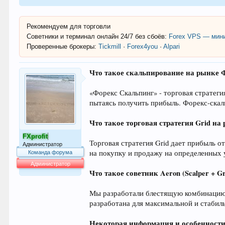
Рекомендуем для торговли
Советники и терминал онлайн 24/7 без сбоёв:
Forex VPS — мини
Проверенные брокеры:
Tickmill
·
Forex4you
·
Alpari
Что такое скальпирование на рынке 
«Форекс Скальпинг» - торговая стратеги
пытаясь получить прибыль. Форекс-скал
Что такое торговая стратегия Grid на
FXprofit
Торговая стратегия Grid дает прибыль 
Администратор
на покупку и продажу на определенных 
Команда форума
Администратор
Что такое советник Aeron (Scalper + Gr
63.999
Мы разработали блестящую комбинацию ст
разработана для максимальной и стабил
Некоторая информация и особенности э