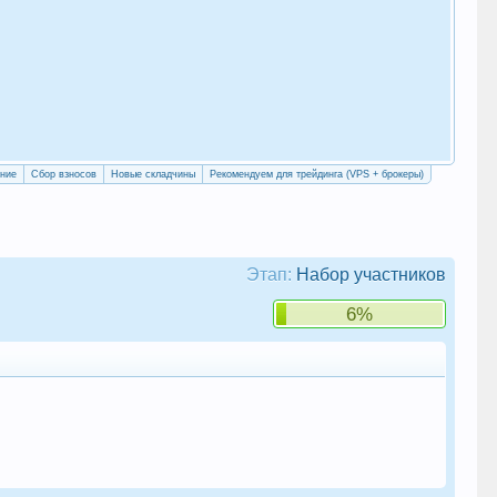
«Уч
сво
ение
Сбор взносов
Новые складчины
Рекомендуем для трейдинга (VPS + брокеры)
Этап:
Набор участников
6%