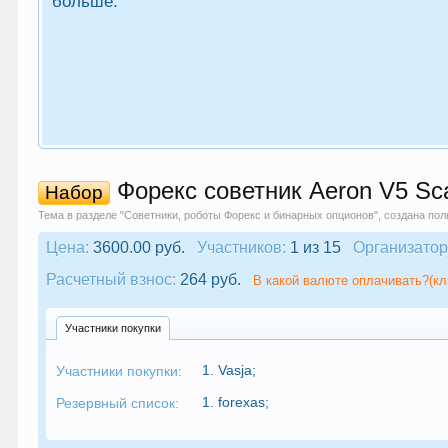
больше.
Форекс советник Aeron V5 Sca
Набор
Тема в разделе "
Советники, роботы Форекс и бинарных опционов
", создана по
Цена:
3600.00 руб.
Участников:
1 из 15
Организатор
Расчетный взнос:
264 руб.
В какой валюте оплачивать?(кл
Участники покупки
1.
Vasja
;
Участники покупки:
1.
forexas
;
Резервный список: