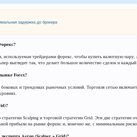
мальная задержка до брокера
Форекс?
я, используемая трейдерами форекс, чтобы купить валютную пару, 
ьпер выглядит так, что делает большое количество сделок и кажды
 рынке Forex?
от боковых и трендовых рыночных условий. Торговля сетью включае
уровнях.
id)?
ратегии Scalping и торговой стратегии Grid. Эти две стратегии о
ьной прибыли на рынке форекс и, конечно же, с минимальным риск
ксперта Aeron (Scalper + Grid)?