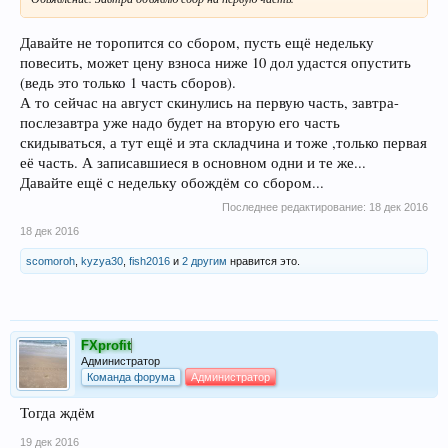
Давайте не торопится со сбором, пусть ещё недельку
повесить, может цену взноса ниже 10 дол удастся опустить
(ведь это только 1 часть сборов).
А то сейчас на август скинулись на первую часть, завтра-
послезавтра уже надо будет на вторую его часть
скидываться, а тут ещё и эта складчина и тоже ,только первая
её часть. А записавшиеся в основном одни и те же...
Давайте ещё с недельку обождём со сбором...
Последнее редактирование:
18 дек 2016
18 дек 2016
scomoroh
,
kyzya30
,
fish2016
и
2 другим
нравится это.
FXprofit
Администратор
Команда форума
Администратор
Тогда ждём
19 дек 2016