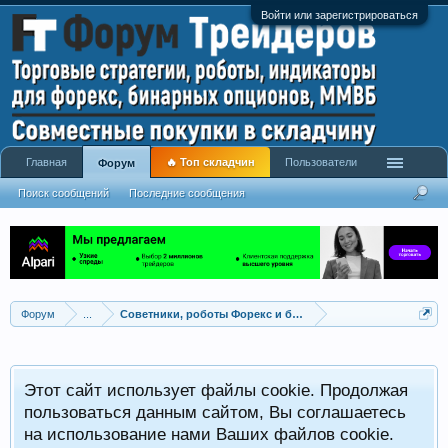
Войти или зарегистрироваться
Главная
🔥 Топ складчин
Пользователи
Форум
Поиск сообщений
Последние сообщения
Форум
...
Советники, роботы Форекс и бинарных опционов
Р
Этот сайт использует файлы cookie. Продолжая
x
С
пользоваться данным сайтом, Вы соглашаетесь
на использование нами Ваших файлов cookie.
V