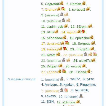
5.
Седьмой
,
6.
Roman
,
7.
Oronex
,
8.
sergeyt2
,
9. (аноним)
,
10. (аноним)
,
11.
aspirin-spb
,
12.
SEronn
,
13.
RUS
,
14.
mpl55
,
15.
Scoobdoo
,
16.
Apolosha
,
17.
dejurav1
,
18.
Sergeus
,
19.
Farang
,
20.
mfkzt243
,
21.
Kiram
,
22. (аноним)
,
23. (аноним)
,
24.
alex67s
,
25.
ИгорьТ
,
26.
evglug
,
27.
Lennni
,
28.
73ceba
;
2.
well72
,
3.
tyrist
,
Резервный список:
1. (аноним)
,
4.
Anricom
,
5.
kaakor
,
6.
Fingerling
,
8.
fish2016
,
7. (аноним)
,
9.
Lexaxa
,
10. (аноним)
,
11.
SGN
,
12.
a1timate
,