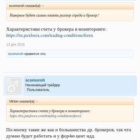
scomoroh сказал(а):
↑
Наверное будет сильно влиять размер спреда и брокер?
Характеристики счета у брокера в мониторинге:
https://ru.paxforex.com/trading-conditions/forex
13 дек 2016
scomoroh
нравится это.
scomoroh
Начинающий трейдер
Пользователь
Vitrion сказал(а):
↑
Характеристики счета у брокера в мониторинге:
https://ru.paxforex.com/trading-conditions/forex
По-моему такие же как и большинства др. брокеров, так что
думаю будет работать и у фор4ю цент ндд.