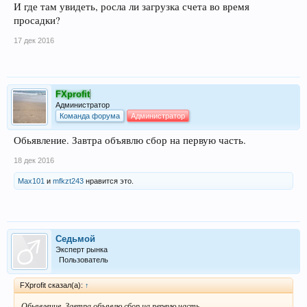
И где там увидеть, росла ли загрузка счета во время
просадки?
17 дек 2016
FXprofit
Администратор
Команда форума
Администратор
Обьявление. Завтра объявлю сбор на первую часть.
18 дек 2016
Max101
и
mfkzt243
нравится это.
Седьмой
Эксперт рынка
Пользователь
FXprofit сказал(а):
↑
Обьявление. Завтра объявлю сбор на первую часть.