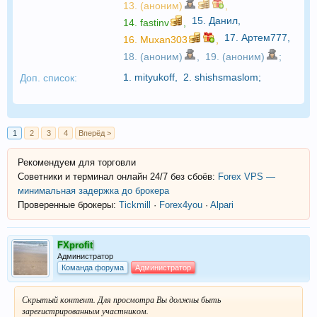
13. (аноним)
,
15.
Данил
,
14.
fastinv
,
17.
Артем777
,
16.
Muxan303
,
18. (аноним)
,
19. (аноним)
;
1.
mityukoff
,
2.
shishsmaslom
;
Доп. список:
1
2
3
4
Вперёд >
Рекомендуем для торговли
Советники и терминал онлайн 24/7 без сбоёв:
Forex VPS —
минимальная задержка до брокера
Проверенные брокеры:
Tickmill
·
Forex4you
·
Alpari
FXprofit
Администратор
Команда форума
Администратор
Скрытый контент. Для просмотра Вы должны быть
зарегистрированным участником.