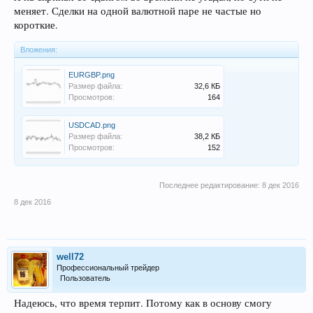
меняет. Сделки на одной валютной паре не частые но
короткие.
Вложения:
EURGBP.png
Размер файла:
32,6 КБ
Просмотров:
164
USDCAD.png
Размер файла:
38,2 КБ
Просмотров:
152
Последнее редактирование:
8 дек 2016
8 дек 2016
well72
Профессиональный трейдер
Пользователь
Надеюсь, что время терпит. Потому как в основу смогу