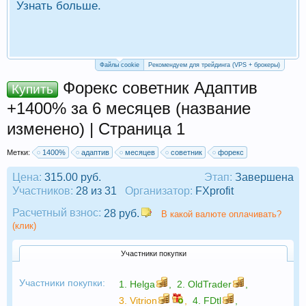
Узнать больше.
П
Р
Файлы cookie
Рекомендуем для трейдинга (VPS + брокеры)
Форекс советник Адаптив
Купить
+1400% за 6 месяцев (название
изменено) | Страница 1
Метки:
1400%
адаптив
месяцев
советник
форекс
Цена:
315.00 руб.
Этап:
Завершена
Участников:
28 из 31
Организатор:
FXprofit
Расчетный взнос:
28 руб.
В какой валюте оплачивать?
(клик)
Участники покупки
Участники покупки:
1.
Helga
,
2.
OldTrader
,
3.
Vitrion
,
4.
FDtl
,