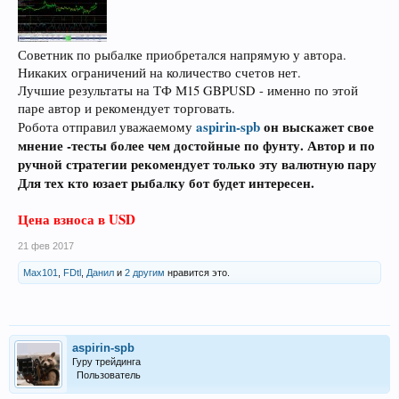
Советник по рыбалке приобретался напрямую у автора.
Никаких ограничений на количество счетов нет.
Лучшие результаты на ТФ М15 GBPUSD - именно по этой
паре автор и рекомендует торговать.
aspirin-spb
он выскажет свое
Робота отправил уважаемому
мнение -тесты более чем достойные по фунту. Автор и по
ручной стратегии рекомендует только эту валютную пару
Для тех кто юзает рыбалку бот будет интересен.
Цена взноса в USD
21 фев 2017
Max101
,
FDtl
,
Данил
и
2 другим
нравится это.
aspirin-spb
Гуру трейдинга
Пользователь