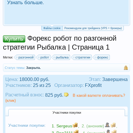
Узнать больше.
П
Р
Файлы cookie
Рекомендуем для трейдинга (VPS + брокеры)
Форекс робот по разгонной
Купить
стратегии Рыбалка | Страница 1
Метки:
разгонной
робот
рыбалка
стратегии
форекс
Статус темы:
Закрыта.
Цена:
18000.00 руб.
Этап:
Завершена
Участников:
25 из 25
Организатор:
FXprofit
Расчетный взнос:
825 руб.
В какой валюте оплачивать?
(клик)
Участники покупки
Участники покупки:
1.
Sergeus
,
2. (аноним)
,
3.
Den2111
,
4. (аноним)
,