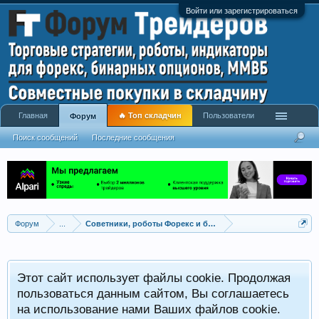
Войти или зарегистрироваться
Главная
🔥 Топ складчин
Пользователи
Форум
Поиск сообщений
Последние сообщения
Форум
...
Советники, роботы Форекс и бинарных опционов
Р
Этот сайт использует файлы cookie. Продолжая
x
С
пользоваться данным сайтом, Вы соглашаетесь
на использование нами Ваших файлов cookie.
V