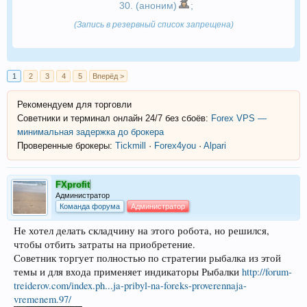
30. (аноним)
;
(Запись в резервный список запрещена)
1
2
3
4
5
Вперёд >
Рекомендуем для торговли
Советники и терминал онлайн 24/7 без сбоёв:
Forex VPS —
минимальная задержка до брокера
Проверенные брокеры:
Tickmill
·
Forex4you
·
Alpari
FXprofit
Администратор
Команда форума
Администратор
Не хотел делать складчину на этого робота, но решился,
чтобы отбить затраты на приобретение.
Советник торгует полностью по стратегии рыбалка из этой
темы и для входа применяет индикаторы Рыбалки
http://forum-
treiderov.com/index.ph...ja-pribyl-na-foreks-proverennaja-
vremenem.97/