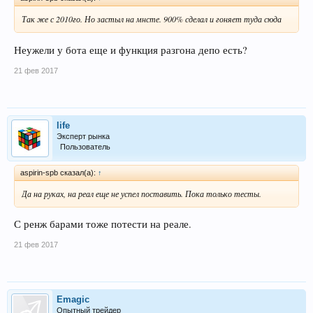
Так же с 2010го. Но застыл на мнсте. 900% сделал и гоняет туда сюда
Неужели у бота еще и функция разгона депо есть?
21 фев 2017
life
Эксперт рынка
Пользователь
aspirin-spb сказал(а):
↑
Да на руках, на реал еще не успел поставить. Пока только тесты.
С ренж барами тоже потести на реале.
21 фев 2017
Emagic
Опытный трейдер