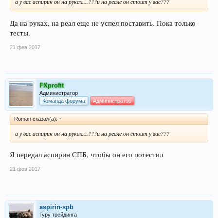
а у вас аспирин он на руках....???и на реале он стоит у вас???
Да на руках, на реал еще не успел поставить. Пока только
тесты.
21 фев 2017
FXprofit
Администратор
Команда форума
Администратор
Roman сказал(а):
↑
а у вас аспирин он на руках....???и на реале он стоит у вас???
Я передал аспирин СПБ, чтобы он его потестил
21 фев 2017
aspirin-spb
Гуру трейдинга