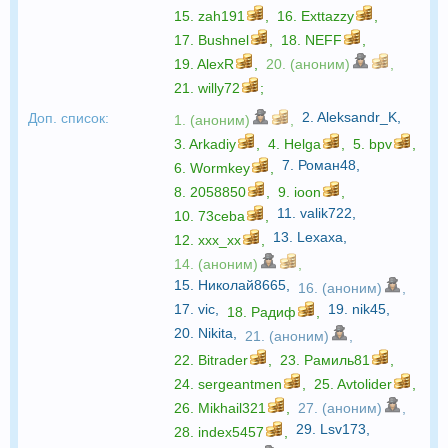
15.
zah191
,
16.
Exttazzy
,
17.
Bushnel
,
18.
NEFF
,
19.
AlexR
,
20. (аноним)
,
21.
willy72
;
2.
Aleksandr_K
,
Доп. список:
1. (аноним)
,
3.
Arkadiy
,
4.
Helga
,
5.
bpv
,
7.
Роман48
,
6.
Wormkey
,
8.
2058850
,
9.
ioon
,
11.
valik722
,
10.
73ceba
,
13.
Lexaxa
,
12.
xxx_xx
,
14. (аноним)
,
15.
Николай8665
,
16. (аноним)
,
17.
vic
,
19.
nik45
,
18.
Радиф
,
20.
Nikita
,
21. (аноним)
,
22.
Bitrader
,
23.
Рамиль81
,
24.
sergeantmen
,
25.
Avtolider
,
26.
Mikhail321
,
27. (аноним)
,
29.
Lsv173
,
28.
index5457
,