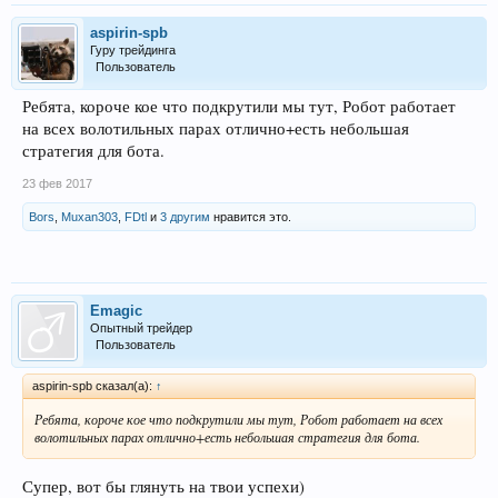
aspirin-spb
Гуру трейдинга
Пользователь
Ребята, короче кое что подкрутили мы тут, Робот работает
на всех волотильных парах отлично+есть небольшая
стратегия для бота.
23 фев 2017
Bors
,
Muxan303
,
FDtl
и
3 другим
нравится это.
Emagic
Опытный трейдер
Пользователь
aspirin-spb сказал(а):
↑
Ребята, короче кое что подкрутили мы тут, Робот работает на всех
волотильных парах отлично+есть небольшая стратегия для бота.
Супер, вот бы глянуть на твои успехи)