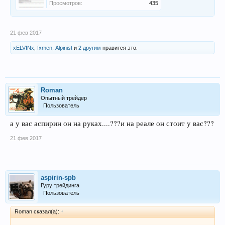
Просмотров:
435
21 фев 2017
xELVINx
,
fxmen
,
Alpinist
и
2 другим
нравится это.
Roman
Опытный трейдер
Пользователь
а у вас аспирин он на руках....???и на реале он стоит у вас???
21 фев 2017
aspirin-spb
Гуру трейдинга
Пользователь
Roman сказал(а):
↑