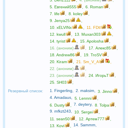
5.
Евгений555
,
6.
Roman
,
7.
life
,
8.
koley
,
9.
Jenya25
,
10.
xELVINx
,
11.
FDtl
,
12.
kwull
,
13.
Muxan303
,
14.
tyrist
,
15.
Apolosha
,
16. (аноним)
,
17.
Алекс85
,
18.
Andrew86
,
19.
TroSV
,
20.
Kiram
,
21.
Sm_V_A
,
22. (аноним)
,
23. (аноним)
,
24.
ИгорьТ
,
25.
SH03
;
1.
Fingerling
,
2.
maksim
,
Резервный список:
3.
Jinno
,
4.
Amadaus
,
5.
Lennni
,
7.
deytery
,
6.
Dusty
,
8.
Tolpa
,
9.
mfkzt243
,
10.
Sergei
,
11.
sean50
,
12.
Артем777
,
14.
Sammm
,
13.
Kovi
,