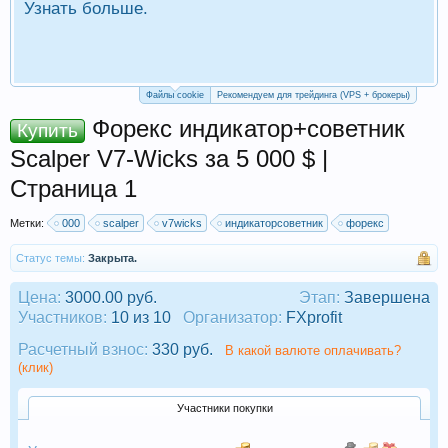
Узнать больше.
П
Р
Файлы cookie
Рекомендуем для трейдинга (VPS + брокеры)
Форекс индикатор+советник
Купить
Scalper V7-Wicks за 5 000 $ |
Страница 1
Метки:
000
scalper
v7wicks
индикаторсоветник
форекс
Статус темы:
Закрыта.
Цена:
3000.00 руб.
Этап:
Завершена
Участников:
10 из 10
Организатор:
FXprofit
Расчетный взнос:
330 руб.
В какой валюте оплачивать?
(клик)
Участники покупки