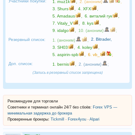
Участники покупки:
1.
muz1k
,
2. (аноним)
,
3.
Shurs
,
4.
XFX
,
5.
Amadaus
,
6.
виталий гук
,
7.
Vitaly_V
,
8.
kys
,
9.
idalgo
,
10. (аноним)
;
2.
Bitrader
,
Резервный список:
1. (аноним)
,
3.
SH03
,
4.
koley
,
5.
aspirin-spb
,
6.
vb_
;
Доп. список:
1.
bernis
,
2. (аноним)
;
(Запись в резервный список запрещена)
Рекомендуем для торговли
Советники и терминал онлайн 24/7 без сбоёв:
Forex VPS —
минимальная задержка до брокера
Проверенные брокеры:
Tickmill
·
Forex4you
·
Alpari