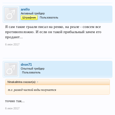
arello
Активный трейдер
Штрафник
Пользователь
Я сам такие граали писал на ренко, на реале - совсем все
противоположно. И если он такой прибыльный зачем его
продают...
6 июн 2017
dron71
Опытный трейдер
Пользователь
Ninakalinina сказал(а):
↑
т.е. развод чистой воды получается
точно так...
6 июн 2017