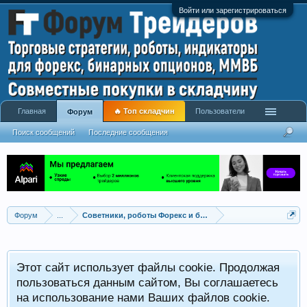
Войти или зарегистрироваться
Главная
🔥 Топ складчин
Пользователи
Форум
Поиск сообщений
Последние сообщения
Форум
...
Советники, роботы Форекс и бинарных опционов
Р
Этот сайт использует файлы cookie. Продолжая
x
С
пользоваться данным сайтом, Вы соглашаетесь
на использование нами Ваших файлов cookie.
V