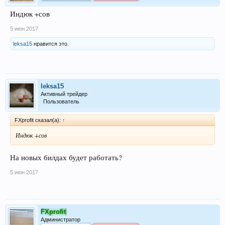
Индюк +сов
5 июн 2017
leksa15
нравится это.
leksa15
Активный трейдер
Пользователь
FXprofit сказал(а):
↑
Индюк +сов
На новых билдах будет работать?
5 июн 2017
FXprofit
Администратор