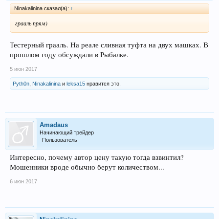
Ninakalinina сказал(а):
↑
грааль прям)
Тестерный грааль. На реале сливная туфта на двух машках. В
прошлом году обсуждали в Рыбалке.
5 июн 2017
Pyth0n
,
Ninakalinina
и
leksa15
нравится это.
Amadaus
Начинающий трейдер
Пользователь
Интересно, почему автор цену такую тогда взвинтил?
Мошенники вроде обычно берут количеством...
6 июн 2017