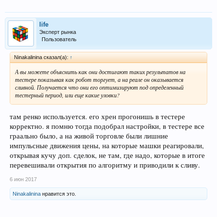
life
Эксперт рынка
Пользователь
Ninakalinina сказал(а):
↑
А вы можете объяснить как они достигают таких результатов на
тестере показывая как робот торгует, а на реале он оказывается
сливной. Получается что они его оптимизируют под определенный
тестерный период, или еще какие уловки?
там ренко используется. его хрен прогонишь в тестере
корректно. я помню тогда подобрал настройки, в тестере все
граально было, а на живой торговле были лишние
импульсные движения цены, на которые машки реагировали,
открывая кучу доп. сделок, не там, где надо, которые в итоге
перевешивали открытия по алгоритму и приводили к сливу.
6 июн 2017
Ninakalinina
нравится это.