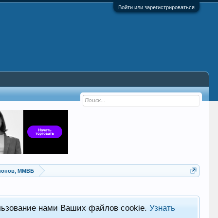
Войти или зарегистрироваться
ионов, ММВБ
льзование нами Ваших файлов cookie.
Узнать
Хот