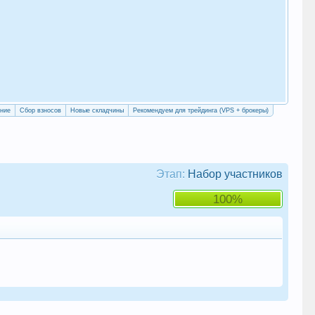
«Уч
сво
ение
Сбор взносов
Новые складчины
Рекомендуем для трейдинга (VPS + брокеры)
Этап:
Набор участников
100%