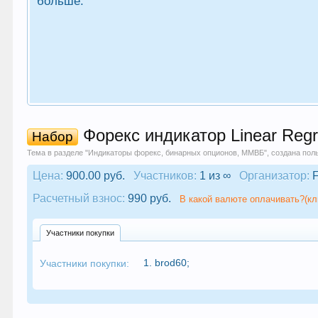
больше.
Форекс индикатор Linear Regr
Набор
Тема в разделе "
Индикаторы форекс, бинарных опционов, ММВБ
", создана по
Цена:
900.00 руб.
Участников:
1 из ∞
Организатор:
F
Расчетный взнос:
990 руб.
В какой валюте оплачивать?(кл
Участники покупки
1.
brod60
;
Участники покупки: