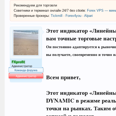
Рекомендуем для торговли
Советники и терминал онлайн 24/7 без сбоёв:
Forex VPS — мини
Проверенные брокеры:
Tickmill
·
Forex4you
·
Alpari
Этот индикатор «Линейный
вам точные торговые наст
Он постоянно адаптируется к рыночны
вы получаете, своевременно и точно 
FXprofit
Администратор
Команда форума
Всем привет,
Администратор
64.007
Этот индикатор «Линейны
DYNAMIC в режиме реальн
точки на рынках. Таким о
записей и выходов.