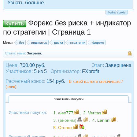
Узнать больше.
Файлы cookie
Форекс без риска + индикатор
Купить
по стратегии | Страница 1
Метки:
без
индикатор
риска
стратегии
форекс
Статус темы:
Закрыта.
Цена:
700.00 руб.
Этап:
Завершена
Участников:
5 из 5
Организатор:
FXprofit
Расчетный взнос:
154 руб.
В какой валюте оплачивать?
(клик)
Участники покупки
Участники покупки:
1.
alex777
,
2.
Veritas
,
3. (аноним)
,
4.
Lennni
,
5.
Oronex
;
Резервный список: