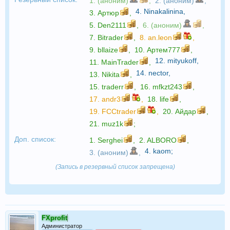
1. (аноним)
,
2. (аноним)
,
4.
Ninakalinina
,
3.
Артюр
,
5.
Den2111
,
6. (аноним)
,
7.
Bitrader
,
8.
an.leon
,
9.
bllaize
,
10.
Артем777
,
12.
mityukoff
,
11.
MainTrader
,
14.
nector
,
13.
Nikita
,
15.
traderr
,
16.
mfkzt243
,
17.
andr3
,
18.
life
,
19.
FCCtrader
,
20.
Айдар
,
21.
muz1k
;
Доп. список:
1.
Serghei
,
2.
ALBORO
,
4.
kaom
;
3. (аноним)
,
(Запись в резервный список запрещена)
FXprofit
Администратор