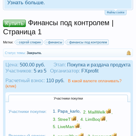
Узнать больше.
Файлы cookie
Финансы под контролем |
Купить
Страница 1
Метки:
сергей спирин
финансы
финансы под контролем
Статус темы:
Закрыта.
Цена:
500.00 руб.
Этап:
Покупка и раздача продукта
Участников:
5 из 5
Организатор:
FXprofit
Расчетный взнос:
110 руб.
В какой валюте оплачивать?
(клик)
Участники покупки
1.
Papa_karlo
,
Участники покупки:
2.
MailWelk
,
3.
StreeT
,
4.
LimBoq
,
5.
LiveMan
;
Резервный список: