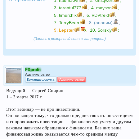
1.
naum30vn
,
2.
kmsqwert
,
3.
tarantul777
,
4.
mayson
,
5.
timurchik
,
6.
VDVtreid
,
7.
TerryBean
,
8. (аноним)
,
9.
Lepster
,
10.
Sorskiy
;
(Запись в резервный список запрещена)
FXprofit
Администратор
Команда форума
Администратор
Ведущий — Сергей Спирин
1 – 2 марта 2017 г.
Этот вебинар — не про инвестиции.
Он посвящен тому, что должно предшествовать инвестициям
и сопровождать инвестиции — финансовому учету и другим
важным навыкам обращения с финансами. Без них ваша
финансовая жизнь оказывается чем-то средним между