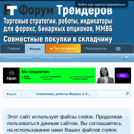
Войти или зарегистрироваться
Главная
🔥 Топ складчин
Пользователи
Форум
Поиск сообщений
Последние сообщения
Форум
...
Советники, роботы Форекс и бинарных опционов
Р
Этот сайт использует файлы cookie. Продолжая
x
С
пользоваться данным сайтом, Вы соглашаетесь
на использование нами Ваших файлов cookie.
V