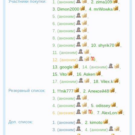
Участники покупки:
1. (аноним)
,
2.
zima109
,
3.
Dimon2000
,
4.
mrWowka
,
5. (аноним)
,
6. (аноним)
,
7. (аноним)
,
8. (аноним)
,
9. (аноним)
,
10.
shyrik70
,
11. (аноним)
,
12. (аноним)
,
13.
google
,
14. (аноним)
,
15.
Vito
,
16.
Asken
,
17. (аноним)
,
18.
Vilex.k
;
Резервный список:
1.
!!!nik777
,
2.
Алексей48
,
3. (аноним)
,
4. (аноним)
,
5.
odissey
,
6. (аноним)
,
7.
AlexLon
;
Доп. список:
1. (аноним)
,
2.
kimoto
,
3. (аноним)
,
4. (аноним)
,