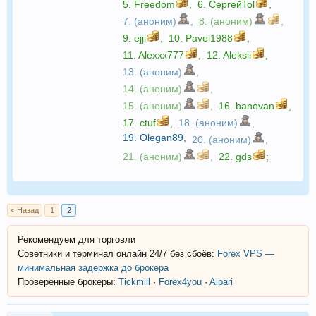
5.
Freedom
,
6.
СергейTol
,
7. (аноним)
,
8. (аноним)
,
9.
ejji
,
10.
Pavel1988
,
11.
Alexxx777
,
12.
Aleksii
,
13. (аноним)
,
14. (аноним)
,
15. (аноним)
,
16.
banovan
,
17.
ctuf
,
18. (аноним)
,
19.
Olegan89
,
20. (аноним)
,
21. (аноним)
,
22.
gds
;
< Назад
1
2
Рекомендуем для торговли
Советники и терминал онлайн 24/7 без сбоёв:
Forex VPS —
минимальная задержка до брокера
Проверенные брокеры:
Tickmill
·
Forex4you
·
Alpari