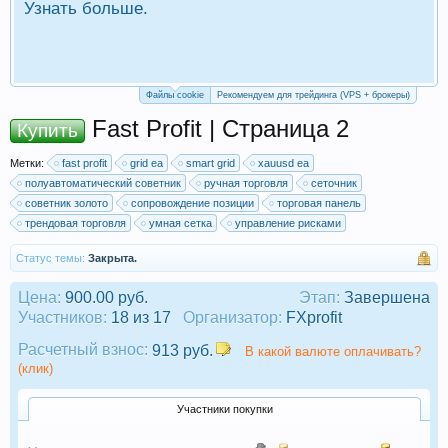
Узнать больше.
П
Р
Файлы cookie
Рекомендуем для трейдинга (VPS + брокеры)
Fast Profit | Страница 2
Купить
Метки:
fast profit
grid ea
smart grid
xauusd ea
полуавтоматический советник
ручная торговля
сеточник
советник золото
сопровождение позиции
торговая панель
трендовая торговля
умная сетка
управление рисками
Статус темы:
Закрыта.
Цена:
900.00 руб.
Этап:
Завершена
Участников:
18 из 17
Организатор:
FXprofit
Расчетный взнос:
913 руб.
В какой валюте оплачивать?
(клик)
Участники покупки