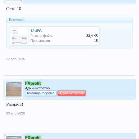
Осн: 18
Вложения:
12.JPG
Размер файла:
33,4 КБ
Просмотров:
15
22 апр 2026
FXprofit
Администратор
Команда форума
Администратор
Раздача!
23 апр 2026
FXprofit