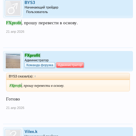
BYS3
Начинающий трейдер
Пользователь
FXprofit
, прошу перевести в основу.
21 апр 2026
FXprofit
Администратор
Команда форума
Администратор
BYS3 сказал(а):
↑
FXprofit
, прошу перевести в основу.
Готово
21 апр 2026
Vilex.k