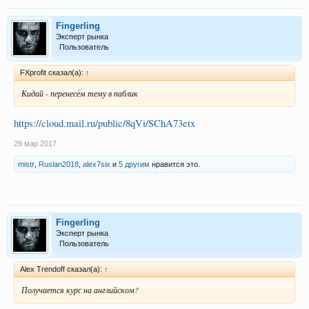
Fingerling
Эксперт рынка
Пользователь
FXprofit сказал(а):
↑
Кидай - перенесём тему в паблик
https://cloud.mail.ru/public/8qVi/SChA73etx
29 мар 2017
mistr
,
Ruslan2018
,
alex7six
и
5 другим
нравится это.
Fingerling
Эксперт рынка
Пользователь
Alex Trendoff сказал(а):
↑
Получается курс на английском?