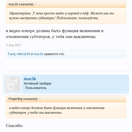
muz1k сказал(а):
↑
Здравствуйте. У меня просто видео и перевод в пдф. Может как то
нужно настроить субтитры? Подскажите, пожалуйста.
в видео-плеере должна быть функция включения и
отключения субтитров, у тебя они выключены
3 апр 2017
Tural
,
mfkzt243
и
muz1k
нравится это.
muz1k
Активный трейдер
Пользователь
Fingerling сказал(а):
↑
в видео-плеере должна быть функция включения и отключения
субтитров, у тебя они выключены
Спасибо.