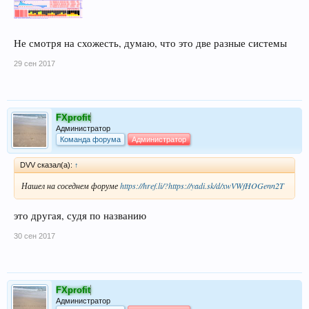
Не смотря на схожесть, думаю, что это две разные системы
29 сен 2017
FXprofit
Администратор
Команда форума
Администратор
DVV сказал(а):
↑
Нашел на соседнем форуме
https://href.li/?https://yadi.sk/d/xwVWfHOGenn2T
это другая, судя по названию
30 сен 2017
FXprofit
Администратор