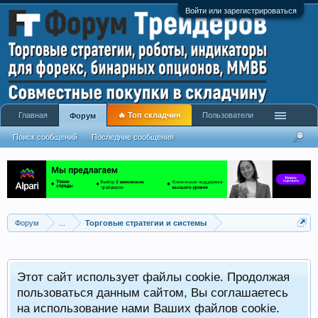
Войти или зарегистрироваться
Главная
🔥 Топ складчин
Пользователи
Форум
Поиск сообщений
Последние сообщения
Форум
...
Торговые стратегии и системы
Р
Этот сайт использует файлы cookie. Продолжая
x
С
пользоваться данным сайтом, Вы соглашаетесь
на использование нами Ваших файлов cookie.
V