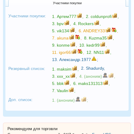
Участники покупки
Участники покупки:
1.
Артем777
,
2.
coldunprofi
,
3.
bpv
,
4.
Rockers
,
5.
vik134
,
6.
ANDREY33
,
7.
akuna
,
8.
Kuzma35
,
9.
konme
,
10.
kedr99
,
11.
igor66
,
12.
NN11
,
13.
Александр.1977
;
2.
Shadurdy
,
Резервный список:
1.
maksim
,
3.
xxx_xx
,
4. (аноним)
,
5.
bbk
,
6.
maks131313
,
7.
Vaulin
;
Доп. список:
1. (аноним)
;
Рекомендуем для торговли