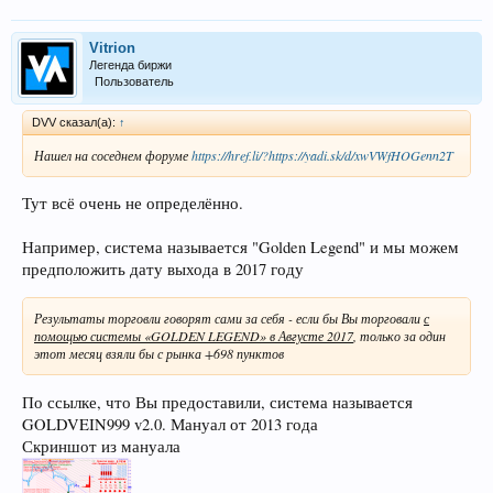
Vitrion
Легенда биржи
Пользователь
DVV сказал(а):
↑
Нашел на соседнем форуме
https://href.li/?https://yadi.sk/d/xwVWfHOGenn2T
Тут всё очень не определённо.
Например, система называется "Golden Legend" и мы можем
предположить дату выхода в 2017 году
Результаты торговли говорят сами за себя - если бы Вы торговали
с
помощью системы «GOLDEN LEGEND» в Августе 2017
, только за один
этот месяц взяли бы с рынка +698 пунктов
По ссылке, что Вы предоставили, система называется
GOLDVEIN999 v2.0. Мануал от 2013 года
Скриншот из мануала