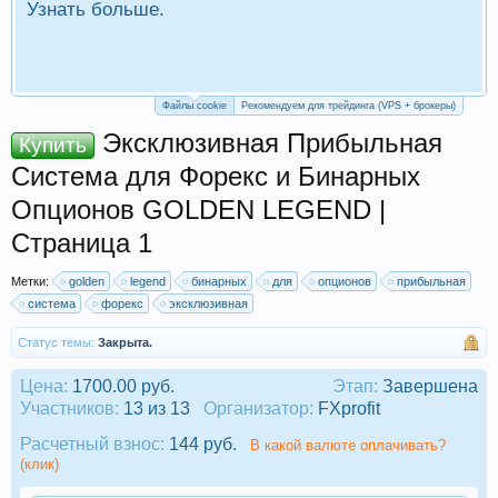
Узнать больше.
П
Р
Файлы cookie
Рекомендуем для трейдинга (VPS + брокеры)
Эксклюзивная Прибыльная
Купить
Система для Форекс и Бинарных
Опционов GOLDEN LEGEND |
Страница 1
Метки:
golden
legend
бинарных
для
опционов
прибыльная
система
форекс
эксклюзивная
Статус темы:
Закрыта.
Цена:
1700.00 руб.
Этап:
Завершена
Участников:
13 из 13
Организатор:
FXprofit
Расчетный взнос:
144 руб.
В какой валюте оплачивать?
(клик)