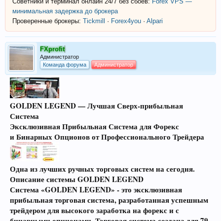
Советники и терминал онлайн 24/7 без сбоёв:
Forex VPS —
минимальная задержка до брокера
Проверенные брокеры:
Tickmill
·
Forex4you
·
Alpari
FXprofit
Администратор
Команда форума
Администратор
GOLDEN LEGEND — Лучшая Сверх-прибыльная
Система
Эксклюзивная Прибыльная Система для Форекс
и Бинарных Опционов от Профессионального Трейдера
Одна из лучших ручных торговых систем на сегодня.
Описание системы GOLDEN LEGEND
Система «GOLDEN LEGEND» - это
эксклюзивная
прибыльная торговая система
, разработанная успешным
трейдером для высокого заработка на форекс и с
бинарными опционами. Торговая система создана для 79