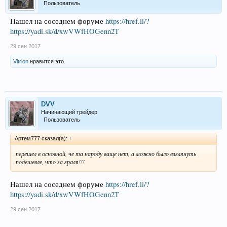
Пользователь
Нашел на соседнем форуме
https://href.li/?
https://yadi.sk/d/xwVWfHOGenn2T
29 сен 2017
Vitrion
нравится это.
DVV
Начинающий трейдер
Пользователь
Артем777 сказал(а):
↑
перешел в основной, че та народу ваще нет, а можно было взглянуть
подешевле, что за граля!!!
Нашел на соседнем форуме
https://href.li/?
https://yadi.sk/d/xwVWfHOGenn2T
29 сен 2017