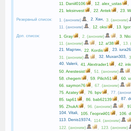
11.
Daniil0106
,
12.
alex_ustas
,
21.
leksinvest
,
22.
Antek
,
23.
W
2.
Хан
,
Резервный список:
1. (аноним)
,
3. (аноним)
11. (аноним)
,
12.
oksi
,
13.
Igo
Доп. список:
1.
Gray
,
2. (аноним)
,
3.
Nl
11. (аноним)
,
12.
a!38
,
13.
21.
Мартин
,
23.
iura2
22.
Kordis
,
32.
Muxan303
,
31. (аноним)
,
40.
Valerii
,
41.
Alextrader1
,
42.
in
50.
Anestesist
,
51. (аноним)
58.
chegem
,
59.
Pilich51
,
60.
v
66.
saymon76
,
67. (аноним)
75.
Azatey
,
76.
bpv
,
77. (анон
87.
d
85.
tap61
,
86.
bab62139
,
95.
ZhukA
,
96. (аноним)
,
9
104.
Vitali
,
105.
Георгий01
,
106.
d
113.
Denis19374
,
114. (аноним)
122. (аноним)
,
123. (аноним)