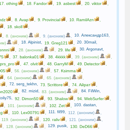
17.
othing
,
18.
Fandor
,
19.
asbest
,
20.
viktor
,
ndz
,
8.
Avap
,
9.
Provincial
,
10.
RamilAzn
,
,
18.
skoll
;
10.
Александр163
,
,
8. (аноним)
,
9. (аноним)
,
18.
Alpinist
,
20.
30mail
,
ним)
,
19.
Greg121
,
30.
Argonavt
,
ennni
,
28. (аноним)
,
29.
life
,
75
,
37.
balonka01
,
38.
4kkkk
,
39. (аноним)
,
fprs_pro
,
47.
olvit
,
48.
GarryM
,
49.
Detector
,
005
,
56. (аноним)
,
57.
Ksimma
,
,
64. (аноним)
,
65. (аноним)
,
72.
serg_tekhn
,
y
,
73.
Scrittore
,
74.
Айрат
,
82.
mizid
,
84.
FilWin
,
on2020
,
83. (аноним)
,
toliy75
,
92.
Dimon50
,
93.
Shalow
,
94.
WebSurfer
,
103.
dastan
,
,
101. (аноним)
,
102.
Zet
,
111.
fil99
,
5g
,
110.
Lex00791
,
112. (аноним)
,
119. (аноним)
,
120.
raliv
,
121. (аноним)
,
129.
pusik
,
,
128. (аноним)
,
130.
DeD66
,