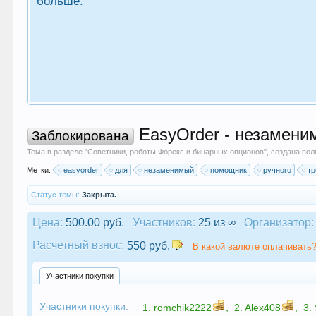
больше.
EasyOrder - незаменим
Заблокирована
Тема в разделе "
Советники, роботы Форекс и бинарных опционов
", создана по
Метки:
easyorder
для
незаменимый
помощник
ручного
тр
Статус темы:
Закрыта.
Цена:
500.00 руб.
Участников:
25 из ∞
Организатор:
Расчетный взнос:
550 руб.
В какой валюте оплачивать?
Участники покупки
Участники покупки:
1.
romchik2222
,
2.
Alex408
,
3.