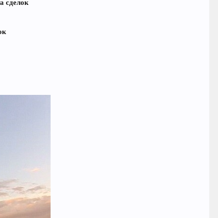
а сделок
ок