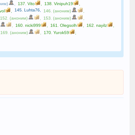
ним)
,
137.
Vito
,
138.
Vinipuh19
,
145.
Luhta76
,
vol
,
146. (аноним)
,
152. (аноним)
,
153. (аноним)
,
,
160.
nicki999
,
161.
Olegsolh
,
162.
nayilz
,
169. (аноним)
,
170.
Yurok59
;