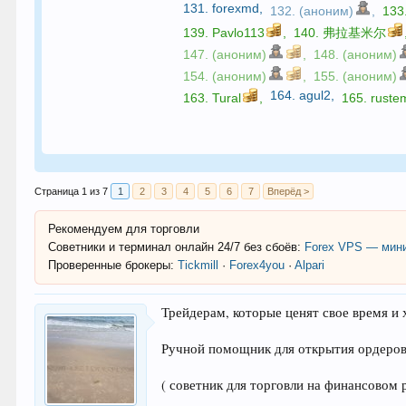
131.
forexmd
,
132. (аноним)
,
133
139.
Pavlo113
,
140.
弗拉基米尔
147. (аноним)
,
148. (аноним)
154. (аноним)
,
155. (аноним)
164.
agul2
,
163.
Tural
,
165.
ruste
Страница 1 из 7
1
2
3
4
5
6
7
Вперёд >
Рекомендуем для торговли
Советники и терминал онлайн 24/7 без сбоёв:
Forex VPS — мини
Проверенные брокеры:
Tickmill
·
Forex4you
·
Alpari
Трейдерам, которые ценят свое время и
Ручной помощник для открытия ордеров
( советник для торговли на финансовом