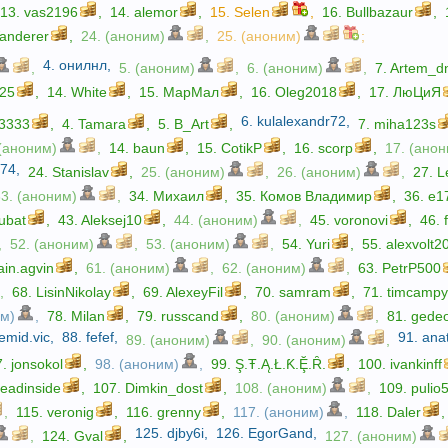
13.
vas2196
,
14.
alemor
,
15.
Selen
,
16.
Bullbazaur
,
anderer
,
24. (аноним)
,
25. (аноним)
;
4.
онилнл
,
,
5. (аноним)
,
6. (аноним)
,
7.
Artem_d
r25
,
14.
White
,
15.
МарМал
,
16.
Oleg2018
,
17.
ЛюЦиЯ
6.
kulalexandr72
,
o3333
,
4.
Tamara
,
5.
B_Art
,
7.
miha123s
 (аноним)
,
14.
baun
,
15.
CotikP
,
16.
scorp
,
17. (ано
674
,
24.
Stanislav
,
25. (аноним)
,
26. (аноним)
,
27.
L
33. (аноним)
,
34.
Михаил
,
35.
Комов Владимир
,
36.
e1
kubat
,
43.
Aleksej10
,
44. (аноним)
,
45.
voronovi
,
46.
,
52. (аноним)
,
53. (аноним)
,
54.
Yuri
,
55.
alexvolt2
ain.agvin
,
61. (аноним)
,
62. (аноним)
,
63.
PetrP500
,
68.
LisinNikolay
,
69.
AlexeyFil
,
70.
samram
,
71.
timcamp
им)
,
78.
Milan
,
79.
russcand
,
80. (аноним)
,
81.
gede
emid.vic
,
88.
fefef
,
91.
ana
89. (аноним)
,
90. (аноним)
,
7.
jonsokol
,
98. (аноним)
,
99.
Ş.Ŧ.Ą.Ł.Ƙ.Ḝ.Ȓ.
,
100.
ivankinff
eadinside
,
107.
Dimkin_dost
,
108. (аноним)
,
109.
pulio
,
115.
veronig
,
116.
grenny
,
117. (аноним)
,
118.
Daler
,
125.
djby6i
,
126.
EgorGand
,
,
124.
Gval
,
127. (аноним)