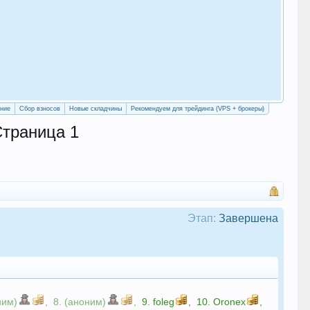
«Уч
сво
ение
Сбор взносов
Новые складчины
Рекомендуем для трейдинга (VPS + брокеры)
Страница 1
Этап:
Завершена
ним)
,
8. (аноним)
,
9.
foleg
,
10.
Oronex
,