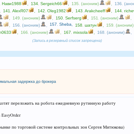
.
Нави1988
,
134.
Sergeich66
,
135. (аноним)
,
136. (ано
,
141.
AlexR07
,
142.
Oleg1982
,
143.
Arakcheeff
,
144.
riche
,
149. (аноним)
,
150.
Serfserg
,
151. (аноним)
,
157.
Sheba
,
,
156. (аноним)
,
158.
шатун
,
159. (аноним)
m0633
,
166. (аноним)
,
167.
mixsola
,
168. (аноним)
,
(Запись в резервный список запрещена)
мальная задержка до брокера
 хотят переложить на робота ежедневную рутинную работу
 EasyOrder
 рынке по торговой системе контрольных зон Сергея Митюкова)