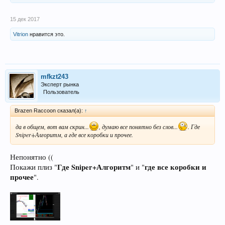
15 дек 2017
Vitrion
нравится это.
mfkzt243
Эксперт рынка
Пользователь
Brazen Raccoon сказал(а):
↑
да в общем, вот вам скрин...
, думаю все понятно без слов...
. Где
Sniper+Алгоритм, а где все коробки и прочее.
Непонятно ((
Где Sniper+Алгоритм
где все коробки и
Покажи плиз "
" и "
прочее
".