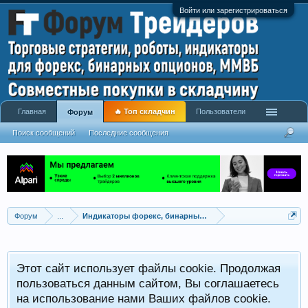
Войти или зарегистрироваться
Главная
🔥 Топ складчин
Пользователи
Форум
Поиск сообщений
Последние сообщения
Форум
...
Индикаторы форекс, бинарных опционов, ММВБ
Р
Этот сайт использует файлы cookie. Продолжая
x
С
пользоваться данным сайтом, Вы соглашаетесь
на использование нами Ваших файлов cookie.
V