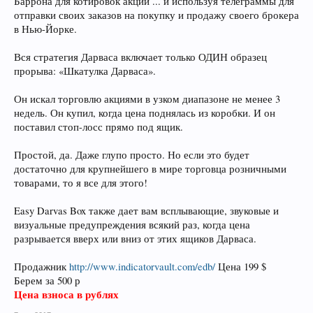
Баррона для котировок акций ... и используя телеграммы для
отправки своих заказов на покупку и продажу своего брокера
в Нью-Йорке.
Вся стратегия Дарваса включает только ОДИН образец
прорыва: «Шкатулка Дарваса».
Он искал торговлю акциями в узком диапазоне не менее 3
недель. Он купил, когда цена поднялась из коробки. И он
поставил стоп-лосс прямо под ящик.
Простой, да. Даже глупо просто. Но если это будет
достаточно для крупнейшего в мире торговца розничными
товарами, то я все для этого!
Easy Darvas Box также дает вам всплывающие, звуковые и
визуальные предупреждения всякий раз, когда цена
разрывается вверх или вниз от этих ящиков Дарваса.
Продажник
http://www.indicatorvault.com/edb/
Цена 199 $
Берем за 500 р
Цена взноса в рублях