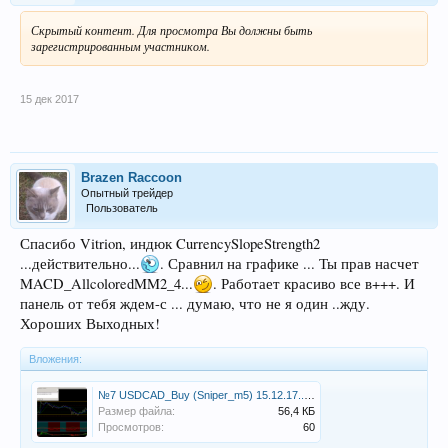
Скрытый контент. Для просмотра Вы должны быть
зарегистрированным участником.
15 дек 2017
Brazen Raccoon
Опытный трейдер
Пользователь
Спасибо Vitrion, индюк CurrencySlopeStrength2
...действительно...
. Сравнил на графике ... Ты прав насчет
MACD_AllcoloredMM2_4...
. Работает красиво все в+++. И
панель от тебя ждем-с ... думаю, что не я один ..жду.
Хороших Выходных!
Вложения:
№7 USDCAD_Buy (Sniper_m5) 15.12.17..png
Размер файла:
56,4 КБ
Просмотров:
60