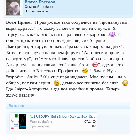
Brazen Raccoon
Опытный трейдер
Пользователь
Всем Привет! И раз уж все таки собрались на "продвинутый
ящик Дарваса", то скажу зачем ом лично мне нужен. Я
торгую ... как бы это сказать правильно и коротко...
. В
общем практически по последней версии Sniper от
Дмитриева, которую он начал "раздавать в народ на днях".
Хотя те кто изучал на нашем форуме "Алгоритм и проочее
на эту тему", поймет что Павел просто "собрал все в один
Алгоритм ... но в отличии от "говно-бота...
", сделал это
действительно Классно и Профитно...
!!! Зачет. Ну, а
"коробка+ Strike_3.0"+ еще пара индюков. Мне нужны... да в
общем, вот вам скрин...
, думаю все понятно без слов...
.
Где Sniper+Алгоритм, а где все коробки и прочее. Теперь
жду-с раздачу.
Вложения:
№1 USDJPY_Sell (Sniper+Darvas Box+Strike_3.0) 15.12.17..png
Размер файла:
67,1 КБ
Просмотров:
87