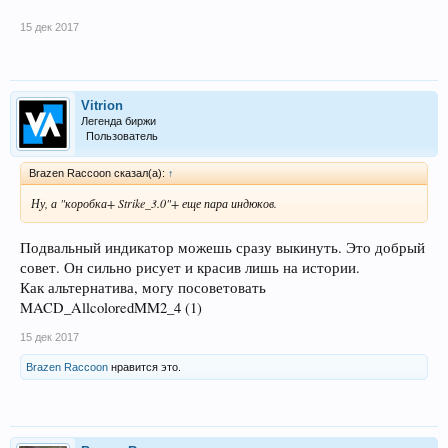
15 дек 2017
Vitrion
Легенда биржи
Пользователь
Brazen Raccoon сказал(а):
↑
Ну, а "коробка+ Strike_3.0"+ еще пара индюков.
Подвальный индикатор можешь сразу выкинуть. Это добрый
совет. Он сильно рисует и красив лишь на истории.
Как альтернатива, могу посоветовать
MACD_AllcoloredMM2_4 (1)
15 дек 2017
Brazen Raccoon
нравится это.