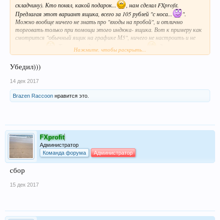
складчину). Кто понял, какой подарок...
, нам сделал FXprofit.
Предлагая этот вариант ящика, всего за 105 рублей "с носа...
".
Можно вообще ничего не знать про "входы на пробой", и отлично
торговать только при помощи этого индюка- ящика. Вот к примеру как
смотрится "обычный ящик на графике М5", ничего не настроить и не
изменить....
. Так, что жду-с еще трех человек...
. Загрузить
Нажмите, чтобы раскрыть...
"бесплатный ящик...
",не получается, почему-то. Но найти его через
поисковик по запросуНет проблем.
Убедил)))
14 дек 2017
Brazen Raccoon
нравится это.
FXprofit
Администратор
Команда форума
Администратор
сбор
15 дек 2017