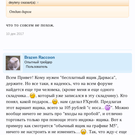
deytery сказал(а):
↑
Отдаю даром
что то совсем не похож.
10 дек 2017
Brazen Raccoon
Опытный трейдер
Пользователь
Всем Привет! Кому нужен "бесплатный ящик Дарваса",
держите. Но все таки, я надеюсь, что на всем форуме
найдется еще три человека, (кроме меня и еще одного
складчика...
, который уже записался в эту складчину). Кто
понял, какой подарок...
, нам сделал FXprofit. Предлагая
этот вариант ящика, всего за 105 рублей "с носа...
". Можно
вообще ничего не знать про "входы на пробой", и отлично
торговать только при помощи этого индюка- ящика. Вот к
примеру как смотрится "обычный ящик на графике М5",
ничего не настроить и не изменить....
. Так, что жду-с еще