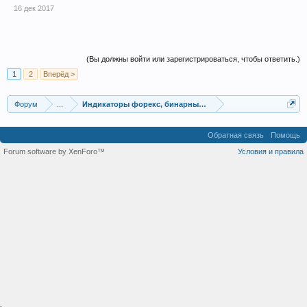
16 дек 2017
(Вы должны войти или зарегистрироваться, чтобы ответить.)
1
2
Вперёд >
Форум
...
Индикаторы форекс, бинарных опционов, ММВБ
Обратная связь
Помощь
Forum software by XenForo™
Условия и правила