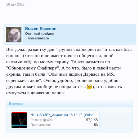
16 дек 2017
Brazen Raccoon
Опытный трейдер
Пользователь
Вот делал разметку для "группы снайперистов" и так как был
вопрос, (хотя он и не имеет ничего общего с данной
складчиной), по моему скрину. То вот разметка по
"Обновленому Снайперу". А то что, было в левой части
скрина, там и были "Обычные ящики Дарваса на М5...
серенькие такие". Очень удобно, ( конечно мне удобно,
другим может вообще не понравится...
), отслеживать
импульсы в движении ценны.
Вложения:
№1 USDJPY_Анализ на 18.12.17. (Sniper_Н1).png
Размер файла:
57,1 КБ
Просмотров:
53