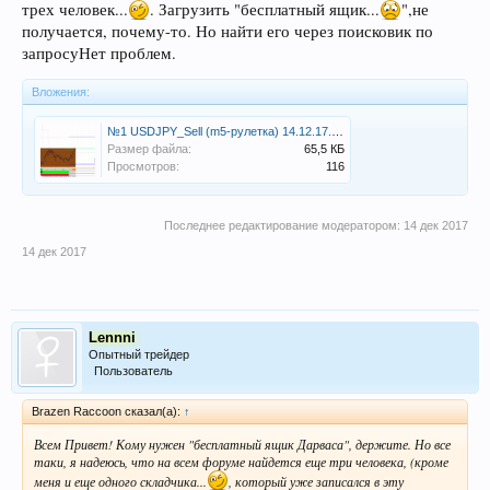
трех человек...
. Загрузить "бесплатный ящик...
",не
получается, почему-то. Но найти его через поисковик по
запросуНет проблем.
Вложения:
№1 USDJPY_Sell (m5-рулетка) 14.12.17..png
Размер файла:
65,5 КБ
Просмотров:
116
Последнее редактирование модератором:
14 дек 2017
14 дек 2017
Lennni
Опытный трейдер
Пользователь
Brazen Raccoon сказал(а):
↑
Всем Привет! Кому нужен "бесплатный ящик Дарваса", держите. Но все
таки, я надеюсь, что на всем форуме найдется еще три человека, (кроме
меня и еще одного складчика...
, который уже записался в эту