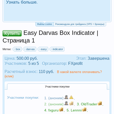
Узнать больше.
П
Р
Файлы cookie
Рекомендуем для трейдинга (VPS + брокеры)
Easy Darvas Box Indicator |
Купить
Страница 1
Метки:
box
darvas
easy
indicator
Цена:
500.00 руб.
Этап:
Завершена
Участников:
5 из 5
Организатор:
FXprofit
Расчетный взнос:
110 руб.
В какой валюте оплачивать?
(клик)
Участники покупки
Участники покупки:
1. (аноним)
,
2. (аноним)
,
3.
OldTrader
,
4.
fxguru
,
5.
Lennni
;