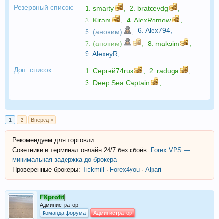
Резервный список:
1.
smarty
,
2.
bratcevdg
,
3.
Kiram
,
4.
AlexRomow
,
6.
Alex794
,
5. (аноним)
,
7. (аноним)
,
8.
maksim
,
9.
AlexeyR
;
Доп. список:
1.
Сергей74rus
,
2.
raduga
,
3.
Deep Sea Captain
;
1
2
Вперёд >
Рекомендуем для торговли
Советники и терминал онлайн 24/7 без сбоёв:
Forex VPS —
минимальная задержка до брокера
Проверенные брокеры:
Tickmill
·
Forex4you
·
Alpari
FXprofit
Администратор
Команда форума
Администратор