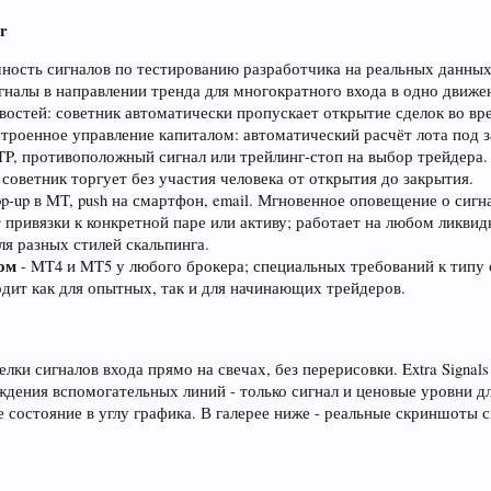
er
чность сигналов по тестированию разработчика на реальных данных
гналы в направлении тренда для многократного входа в одно движе
востей: советник автоматически пропускает открытие сделок во в
строенное управление капиталом: автоматический расчёт лота под з
TP, противоположный сигнал или трейлинг-стоп на выбор трейдера.
 советник торгует без участия человека от открытия до закрытия.
op-up в MT, push на смартфон, email. Мгновенное оповещение о сигн
т привязки к конкретной паре или активу; работает на любом ликви
ля разных стилей скальпинга.
ом
- MT4 и MT5 у любого брокера; специальных требований к типу 
одит как для опытных, так и для начинающих трейдеров.
елки сигналов входа прямо на свечах, без перерисовки. Extra Sign
дения вспомогательных линий - только сигнал и ценовые уровни дл
е состояние в углу графика. В галерее ниже - реальные скриншот