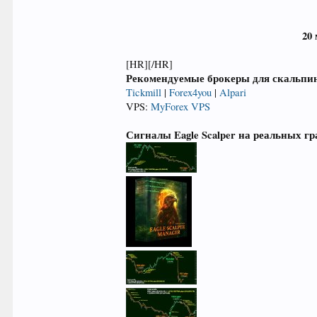
20
[HR][/HR]
Рекомендуемые брокеры для скальпи
Tickmill
|
Forex4you
|
Alpari
VPS:
MyForex VPS
Сигналы Eagle Scalper на реальных г