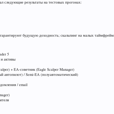
ал следующие результаты на тестовых прогонах:
 гарантируют будущую доходность; скальпинг на малых таймфрейма
ader 5
 и активы
alper) + EA-советник (Eagle Scalper Manager)
й автопилот) / Semi-EA (полуавтоматический)
домления / email
)
nager)
дителя