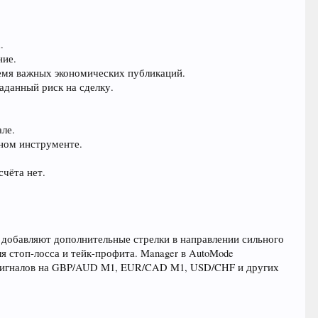
.
ние.
ремя важных экономических публикаций.
аданный риск на сделку.
але.
дном инструменте.
счёта нет.
als добавляют дополнительные стрелки в направлении сильного
я стоп-лосса и тейк-профита. Manager в AutoMode
ы сигналов на GBP/AUD M1, EUR/CAD M1, USD/CHF и других