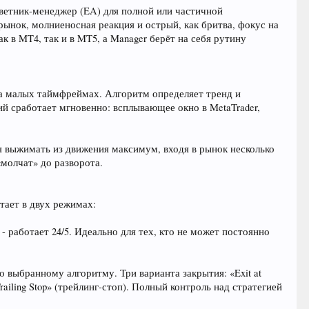
оветник-менеджер (EA) для полной или частичной
ынок, молниеносная реакция и острый, как бритва, фокус на
 в MT4, так и в MT5, а Manager берёт на себя рутину
 на малых таймфреймах. Алгоритм определяет тренд и
й сработает мгновенно: всплывающее окно в MetaTrader,
я выжимать из движения максимум, входя в рынок несколько
«молчат» до разворота.
отает в двух режимах:
- работает 24/5. Идеально для тех, кто не может постоянно
 выбранному алгоритму. Три варианта закрытия: «Exit at
 Trailing Stop» (трейлинг-стоп). Полный контроль над стратегией