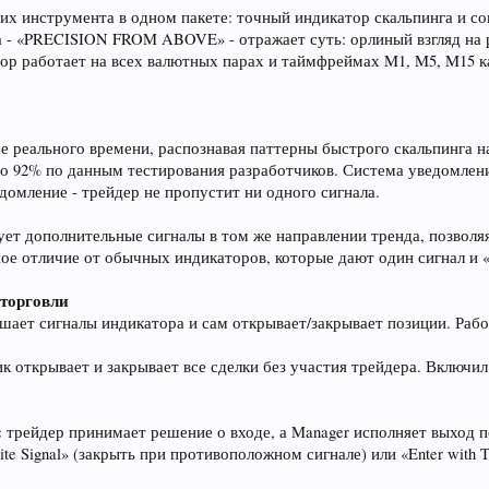
щих инструмента в одном пакете: точный индикатор скальпинга и с
а - «PRECISION FROM ABOVE» - отражает суть: орлиный взгляд на р
р работает на всех валютных парах и таймфреймах M1, M5, M15 как
име реального времени, распознавая паттерны быстрого скальпинга
до 92% по данным тестирования разработчиков. Система уведомлени
домление - трейдер не пропустит ни одного сигнала.
ет дополнительные сигналы в том же направлении тренда, позволя
ное отличие от обычных индикаторов, которые дают один сигнал и 
 торговли
лушает сигналы индикатора и сам открывает/закрывает позиции. Раб
к открывает и закрывает все сделки без участия трейдера. Включил 
:
трейдер принимает решение о входе, а Manager исполняет выход по
posite Signal» (закрыть при противоположном сигнале) или «Enter with