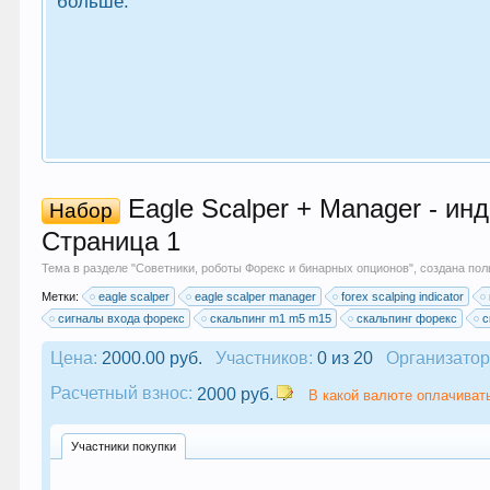
больше.
Eagle Scalper + Manager - ин
Набор
Страница 1
Тема в разделе "
Советники, роботы Форекс и бинарных опционов
", создана по
Метки:
eagle scalper
eagle scalper manager
forex scalping indicator
сигналы входа форекс
скальпинг m1 m5 m15
скальпинг форекс
с
Цена:
2000.00 руб.
Участников:
0 из 20
Организатор
Расчетный взнос:
2000 руб.
В какой валюте оплачивать
Участники покупки