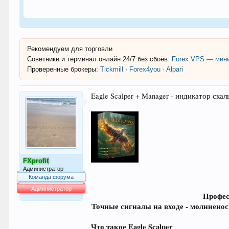
Рекомендуем для торговли
Советники и терминал онлайн 24/7 без сбоёв:
Forex VPS — мини
Проверенные брокеры:
Tickmill
·
Forex4you
·
Alpari
Eagle Scalper + Manager - индикатор ск
FXprofit
Администратор
Команда форума
Администратор
Профес
64.013
Точные сигналы на входе - молниенос
Что такое Eagle Scalper