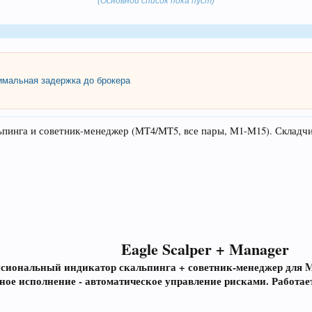
(Основной список пока пуст)
мальная задержка до брокера
альпинга и советник-менеджер (MT4/MT5, все пары, M1-M15). Складчи
Eagle Scalper + Manager
сиональный индикатор скальпинга + советник-менеджер для Me
ное исполнение - автоматическое управление рисками. Работа