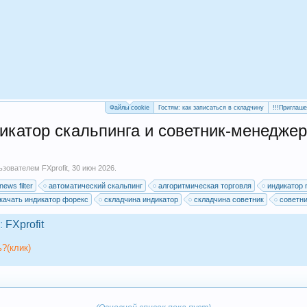
Файлы cookie
Гостям: как записаться в складчину
!!!Приглаш
дикатор скальпинга и советник-менеджер
льзователем
FXprofit
,
30 июн 2026
.
news filter
автоматический скальпинг
алгоритмическая торговля
индикатор 
качать индикатор форекс
складчина индикатор
складчина советник
советни
:
FXprofit
?(клик)