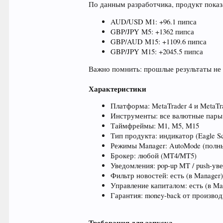
По данным разработчика, продукт показ
AUD/USD M1: +96.1 пипса
GBP/JPY M5: +1362 пипса
GBP/AUD M15: +1109.6 пипса
GBP/JPY M15: +2045.5 пипса
Важно помнить: прошлые результаты не
Характеристики
Платформа: MetaTrader 4 и MetaTr
Инструменты: все валютные пары
Таймфреймы: M1, M5, M15
Тип продукта: индикатор (Eagle Sc
Режимы Manager: AutoMode (полны
Брокер: любой (MT4/MT5)
Уведомления: pop-up MT / push-уве
Фильтр новостей: есть (в Manager
Управление капиталом: есть (в Ma
Гарантия: money-back от произво
Требования для запуска