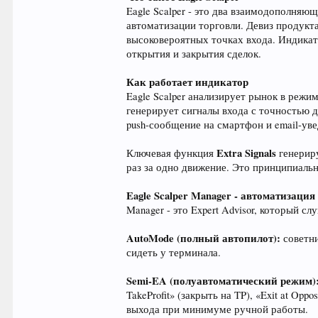
Eagle Scalper - это два взаимодополняю
автоматизации торговли. Девиз продукт
высоковероятных точках входа. Индикато
открытия и закрытия сделок.
Как работает индикатор
Eagle Scalper анализирует рынок в реж
генерирует сигналы входа с точностью 
push-сообщение на смартфон и email-уве
Extra Signals
Ключевая функция
генериру
раз за одно движение. Это принципиаль
Eagle Scalper Manager - автоматизация
Manager - это Expert Advisor, который с
AutoMode (полный автопилот):
советни
сидеть у терминала.
Semi-EA (полуавтоматический режим)
TakeProfit» (закрыть на TP), «Exit at Op
выхода при минимуме ручной работы.