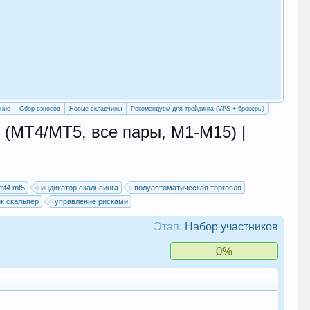
«Уч
сво
ение
Сбор взносов
Новые складчины
Рекомендуем для трейдинга (VPS + брокеры)
 (MT4/MT5, все пары, M1-M15) |
mt4 mt5
индикатор скальпинга
полуавтоматическая торговля
к скальпер
управление рисками
Этап:
Набор участников
0%