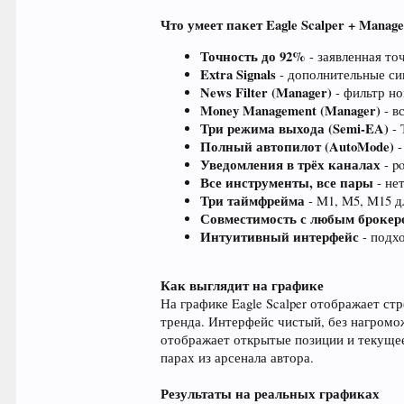
Что умеет пакет Eagle Scalper + Manag
Точность до 92%
- заявленная то
Extra Signals
- дополнительные си
News Filter (Manager)
- фильтр но
Money Management (Manager)
- в
Три режима выхода (Semi-EA)
- 
Полный автопилот (AutoMode)
-
Уведомления в трёх каналах
- p
Все инструменты, все пары
- не
Три таймфрейма
- M1, M5, M15 д
Совместимость с любым брокер
Интуитивный интерфейс
- подх
Как выглядит на графике
На графике Eagle Scalper отображает стр
тренда. Интерфейс чистый, без нагромож
отображает открытые позиции и текуще
парах из арсенала автора.
Результаты на реальных графиках