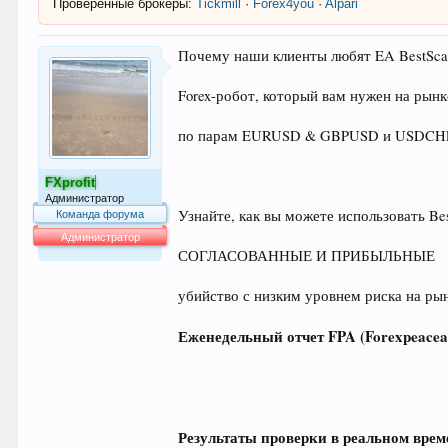
Проверенные брокеры:
Tickmill
·
Forex4you
·
Alpari
Почему наши клиенты любят EA BestScal
Forex-робот, который вам нужен на рынк
по парам EURUSD & GBPUSD и USDCH
FXprofit
Администратор
Узнайте, как вы можете использовать Bes
Команда форума
Администратор
СОГЛАСОВАННЫЕ И ПРИБЫЛЬНЫЕ
64.016
убийство с низким уровнем риска на рын
Еженедельный отчет FPA (Forexpeace
Результаты проверки в реальном вр