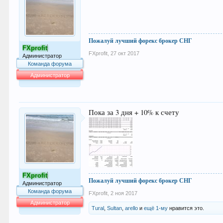
Пожалуй лучший форекс брокер СНГ
FXprofit
FXprofit
,
27 окт 2017
Администратор
Команда форума
Администратор
64.016
Пока за 3 дня + 10% к счету
FXprofit
Пожалуй лучший форекс брокер СНГ
Администратор
Команда форума
FXprofit
,
2 ноя 2017
Администратор
Tural
,
Sultan
,
arello
и
ещё 1-му
нравится это.
64.016