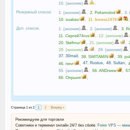
10. (аноним)
;
Резервный список:
1. (аноним)
,
2.
Pokamolod
,
3.
10.
suakao
,
11.
lioness1976
,
Доп. список:
1. (аноним)
,
2. (аноним)
,
3.
R
11.
Сергей74rus
,
12. (аноним)
20.
Stefmur
,
21. (аноним)
,
28. (аноним)
,
29. (аноним)
,
37.
30mail
,
38.
SWITAMIN
,
39.
pu
47.
Rustus
,
48.
Sultan
,
46.
nevr
,
55. (аноним)
,
56.
ANDreew
,
5
66.
Опрыня
;
Страница 1 из 2
1
2
Вперёд >
Рекомендуем для торговли
Советники и терминал онлайн 24/7 без сбоёв:
Forex VPS — мини