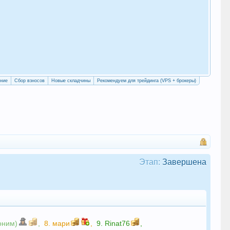
«Уч
сво
ение
Сбор взносов
Новые складчины
Рекомендуем для трейдинга (VPS + брокеры)
Этап:
Завершена
оним)
,
8.
мари
,
9.
Rinat76
,