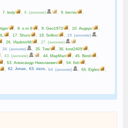
,
7.
lesly
,
8. (аноним)
,
9.
bernis
,
tiger
,
8.
o.m.8
,
9.
Geo1973
,
10.
Андерс
,
UL
,
17.
Shurs
,
18.
Sollino
,
19. (аноним)
,
,
26.
VladimirMi
,
27. (аноним)
,
,
34. (аноним)
,
35.
Тим
,
36.
kost2409
,
,
43. (аноним)
,
44.
МарМал
,
45.
Besti
,
,
53.
Александр Николаевич
,
54.
fish
,
62.
Jonas
,
63.
zizzs
,
,
64. (аноним)
,
65.
Eigles
,