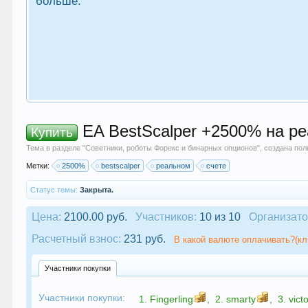
больше.
EA BestScalper +2500% на ре
Купить
Тема в разделе "
Советники, роботы Форекс и бинарных опционов
", создана по
Метки:
2500%
bestscalper
реальном
счете
Статус темы:
Закрыта.
Цена:
2100.00 руб.
Участников:
10 из 10
Организато
Расчетный взнос:
231 руб.
В какой валюте оплачивать?(кл
Участники покупки
Участники покупки:
1.
Fingerling
,
2.
smarty
,
3.
vict