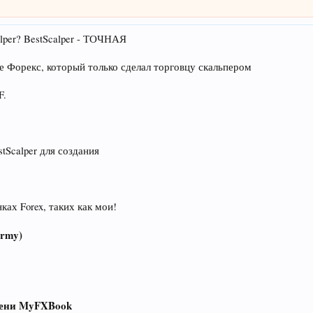
per? BestScalper - ТОЧНАЯ
е Форекс, который только сделал торговцу скальпером
F.
tScalper для создания
ках Forex, таких как мои!
army)
емени MyFXBook