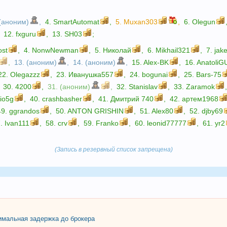
 (аноним)
,
4.
SmartAutomat
,
5.
Muxan303
,
6.
Olegun
12.
fxguru
,
13.
SH03
;
ost
,
4.
NonwNewman
,
5.
Николай
,
6.
Mikhail321
,
7.
jake
,
13. (аноним)
,
14. (аноним)
,
15.
Alex-BK
,
16.
AnatoliG
22.
Olegazzz
,
23.
Иванушка557
,
24.
bogunai
,
25.
Bars-75
30.
4200
,
31. (аноним)
,
32.
Stanislav
,
33.
Zaramok
lio5g
,
40.
crashbasher
,
41.
Дмитрий 740
,
42.
артем1968
49.
ggrandos
,
50.
ANTON GRISHIN
,
51.
Alex80
,
52.
djby69
7.
Ivan111
,
58.
crv
,
59.
Franko
,
60.
leonid77777
,
61.
yr2
(Запись в резервный список запрещена)
мальная задержка до брокера