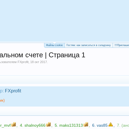
Файлы cookie
Гостям: как записаться в складчину
!!!Приглаш
альном счете | Страница 1
льзователем
FXprofit
,
18 окт 2017
.
р:
FXprofit
ик)
or_mvf
,
4.
shalnoy666
,
5.
maks131313
,
6.
vas85
,
7. (ан