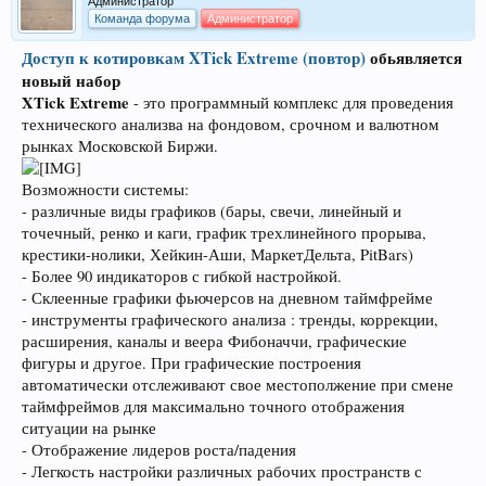
Администратор
Команда форума
Администратор
Доступ к котировкам XTick Extreme (повтор)
обьявляется
новый набор
XTick Extreme
- это программный комплекс для проведения
технического анализва на фондовом, срочном и валютном
рынках Московской Биржи.
Возможности системы:
- различные виды графиков (бары, свечи, линейный и
точечный, ренко и каги, график трехлинейного прорыва,
крестики-нолики, Хейкин-Аши, МаркетДельта, PitBars)
- Более 90 индикаторов с гибкой настройкой.
- Склеенные графики фьючерсов на дневном таймфрейме
- инструменты графического анализа : тренды, коррекции,
расширения, каналы и веера Фибоначчи, графические
фигуры и другое. При графические построения
автоматически отслеживают свое местополжение при смене
таймфреймов для максимально точного отображения
ситуации на рынке
- Отображение лидеров роста/падения
- Легкость настройки различных рабочих пространств с