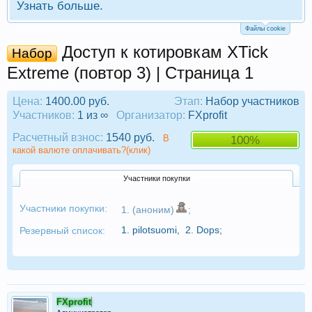
Узнать больше.
Файлы cookie
Доступ к котировкам XTick
Набор
Extreme (повтор 3) | Страница 1
Цена:
1400.00 руб.
Этап:
Набор участников
Участников:
1 из ∞
Организатор:
FXprofit
Расчетный взнос:
1540 руб.
В
100%
какой валюте оплачивать?(клик)
Участники покупки
Участники покупки:
1. (аноним)
;
1.
pilotsuomi
,
2.
Dops
;
Резервный список:
FXprofit