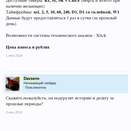
RI, SI, SR + СБЕР
Доступные тикеры:
(нефть и золото при
наличии желающих)
m1, 2, 5, 10, 60, 240, D1, D1 со склейкой, W1
Таймфреймы:
Данные будут предоставляться 1 раз в сутки (за прошлый
день).
Возможности системы технического анализа - Xtick:
Цена взноса в рублях
1 июн 2018
Davserm
Начинающий трейдер
Пользователь
Скажите,пожалуйста, он подгрузит историю и дельту за
прошлые периоды?
3 июл 2018