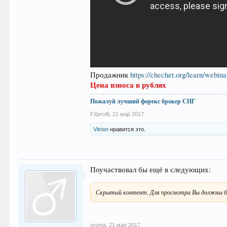
Продажник
https://chechet.org/learn/webin
Цена взноса в рублях
Пожалуй лучший форекс брокер СНГ
FXprofit
,
21 мар 2017
Vitrion
нравится это.
Поучаствовал бы ещё в следующих:
Скрытый контент. Для просмотра Вы должны б
sroma
,
21 мар 2017