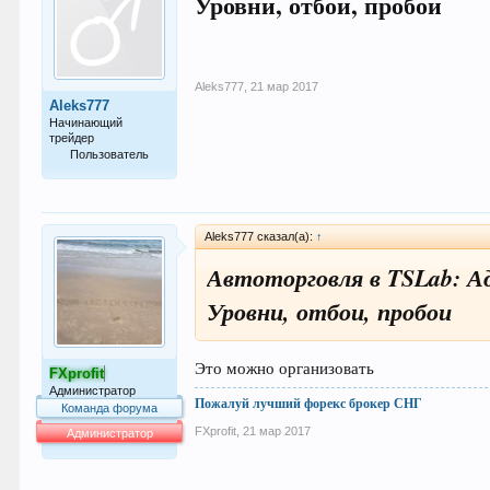
Уровни, отбои, пробои
Aleks777
,
21 мар 2017
Aleks777
Начинающий
трейдер
Пользователь
10
Aleks777 сказал(а):
↑
Автоторговля в TSLab: А
Уровни, отбои, пробои
Это можно организовать
FXprofit
Администратор
Пожалуй лучший форекс брокер СНГ
Команда форума
FXprofit
,
21 мар 2017
Администратор
64.021