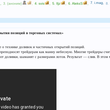
7.
i.mag
,
,
3. (аноним)
,
4.
svis
,
5.
Iljz
,
6.
AleksS
,
8.
рытия позиций в торговых системах»
е о технике доливок и частичных открытий позиций.
преподносят трейдерам как манну небесную. Многие трейдеры счит
ют доливки, шаманят с размерами лотов. Результат — слив. В этом