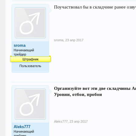
Поучаствовал бы в складчине ранее озв
sroma
,
23 апр 2017
sroma
Начинающий
трейдер
Штрафник
Пользователь
34
Организуйте вот эти две складчины Ав
Уровни, отбои, пробои
Aleks777
,
23 апр 2017
Aleks777
Начинающий
трейдер