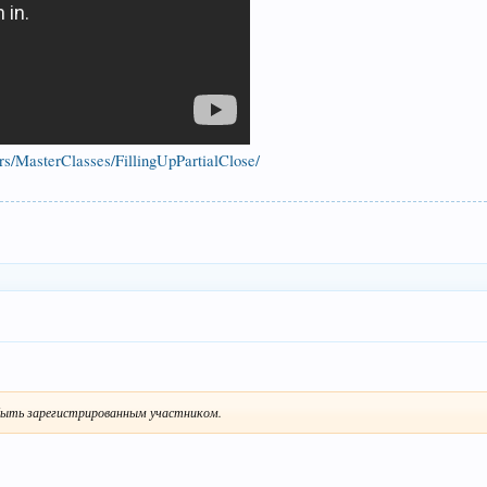
ars/MasterClasses/FillingUpPartialClose/
ыть зарегистрированным участником.