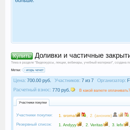
больше.
Доливки и частичные закрытия
Купить
Тема в разделе "
Видеокурсы, лекции, вебинары, учебный материал
", создана 
Метки:
игорь чечет
Цена:
700.00 руб.
Участников:
7 из 7
Организатор:
F
Расчетный взнос:
770 руб.
В какой валюте оплачивать?
Участники покупки
Участники покупки:
1.
sroma
,
2. (аноним)
Резервный список:
1.
Andyyy
,
2.
Veritas
,
3.
lefx