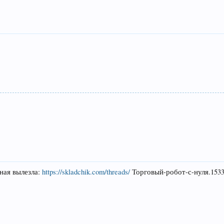
ная вылезла:
https://skladchik.com/threads/
Торговый-робот-с-нуля.153326