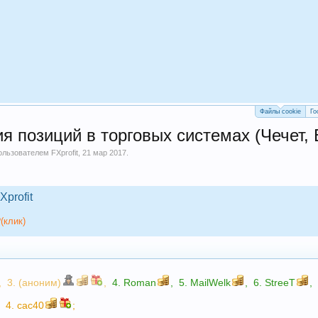
Файлы cookie
Го
 позиций в торговых системах (Чечет, 
пользователем
FXprofit
,
21 мар 2017
.
Xprofit
(клик)
,
3. (аноним)
,
4.
Roman
,
5.
MailWelk
,
6.
StreeT
,
,
4.
cac40
;