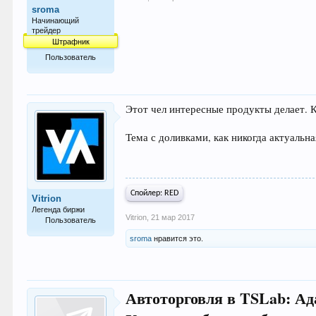
sroma
Начинающий
трейдер
Штрафник
Пользователь
34
Этот чел интересные продукты делает. К
Тема с доливками, как никогда актуальна
Спойлер:
RED
Vitrion
Легенда биржи
Vitrion
,
21 мар 2017
Пользователь
sroma
нравится это.
4.976
Автоторговля в TSLab: Ад