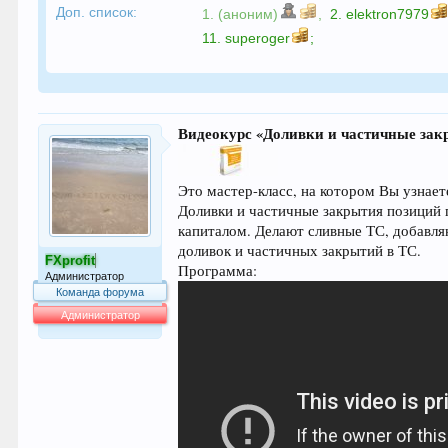
Доп. список:
1. (аноним)
,
2.
elektron7979
11.
superoger
;
Видеокурс «Доливки и частичные зак
Это мастер-класс, на котором Вы узнает
Доливки и частичные закрытия позиций 
капиталом. Делают сливные ТС, добавля
доливок и частичных закрытий в ТС.
FXprofit
Программа:
Администратор
Команда форума
Администратор
64.021