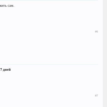
жить сам.
#6
 7 дней
#7