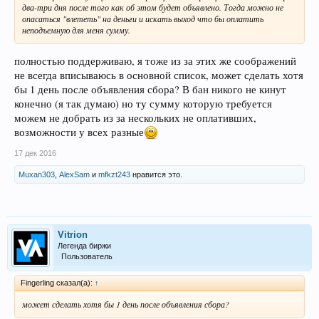
два-три дня после того как об этом будет объявлено. Тогда можно не
опасаться "влететь" на деньги и искать выход что бы оплатить
неподъемную для меня сумму.
полностью поддерживаю, я тоже из за этих же соображений
не всегда вписываюсь в основной список, может сделать хотя
бы 1 день после объявления сбора? В бан никого не кинут
конечно (я так думаю) но ту сумму которую требуется
можем не добрать из за нескольких не оплативших,
возможности у всех разные
17 дек 2016
Muxan303
,
AlexSam
и
mfkzt243
нравится это.
Vitrion
Легенда биржи
Пользователь
Fingerling сказал(а):
↑
может сделать хотя бы 1 день после объявления сбора?