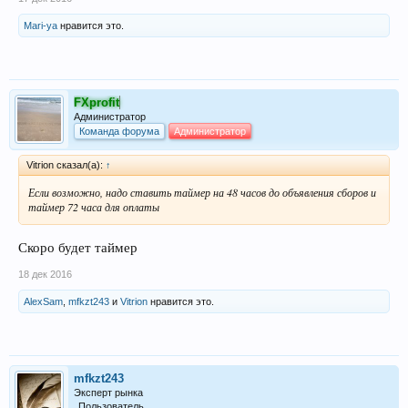
Mari-ya
нравится это.
FXprofit
Администратор
Команда форума
Администратор
Vitrion сказал(а):
↑
Если возможно, надо ставить таймер на 48 часов до объявления сборов и
таймер 72 часа для оплаты
Скоро будет таймер
18 дек 2016
AlexSam
,
mfkzt243
и
Vitrion
нравится это.
mfkzt243
Эксперт рынка
Пользователь