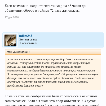
Если возможно, надо ставить таймер на 48 часов до
объявления сборов и таймер 72 часа для оплаты
17 дек 2016
mfkzt243
Эксперт рынка
Пользователь
Mari-ya сказал(а):
↑
У всех свои причины... Я вот, например, вообще боюсь записываться в
основной, если цена высокая и есть вероятность что сборы начнут
раньше чем она опустится до приемлемого уровня, по моим
возможностям... а сборы бывает начинают почти сразу после вопроса.
За это время могу не успеть "выпрыгнуть". Сборы нужно начинать через
два-три дня после того как об этом будет объявлено. Тогда можно не
опасаться "влететь" на деньги и искать выход что бы оплатить
неподъемную для меня сумму.
Тоже из этих же соображений бывает опасаюсь в основной
записываться. Если бы знал, что сбор объявят за 2-3 суток
заранее, то не переживал бы и сразу записывался в основной.