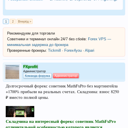
1
2
Вперёд >
Рекомендуем для торговли
Советники и терминал онлайн 24/7 без сбоёв:
Forex VPS —
минимальная задержка до брокера
Проверенные брокеры:
Tickmill
·
Forex4you
·
Alpari
FXprofit
Администратор
Команда форума
Администратор
Долгосрочный форекс советник MathFxPro без мартингейла
+1700% прибыли на реальных счетах. Складчина: взнос 8250
₽ вместо полной цены.
Складчина на интересный форекс советник MathFxPro
отличительной особенностью которого является