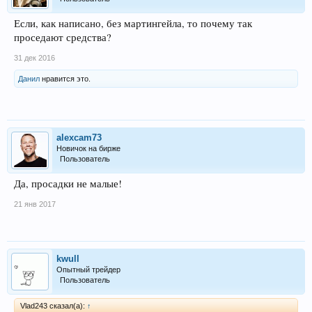
Если, как написано, без мартингейла, то почему так
проседают средства?
31 дек 2016
Данил
нравится это.
alexcam73
Новичок на бирже
Пользователь
Да, просадки не малые!
21 янв 2017
kwull
Опытный трейдер
Пользователь
Vlad243 сказал(а):
↑