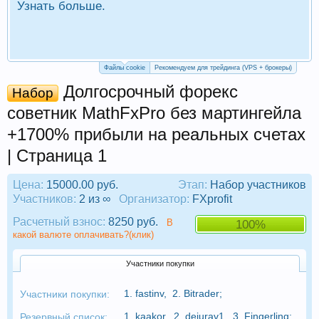
Узнать больше.
П
Р
Файлы cookie
Рекомендуем для трейдинга (VPS + брокеры)
Долгосрочный форекс
Набор
советник MathFxPro без мартингейла
+1700% прибыли на реальных счетах
| Страница 1
Цена:
15000.00 руб.
Этап:
Набор участников
Участников:
2 из ∞
Организатор:
FXprofit
Расчетный взнос:
8250 руб.
В
100%
какой валюте оплачивать?(клик)
Участники покупки
1.
fastinv
,
2.
Bitrader
;
Участники покупки:
1.
kaakor
,
2.
dejurav1
,
3.
Fingerling
;
Резервный список: