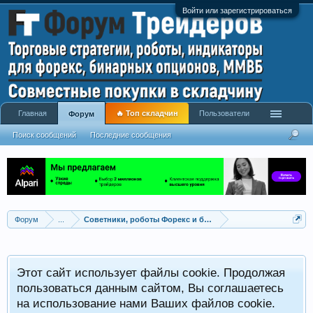
Войти или зарегистрироваться
Главная
🔥 Топ складчин
Пользователи
Форум
Поиск сообщений
Последние сообщения
Форум
...
Советники, роботы Форекс и бинарных опционов
Р
Этот сайт использует файлы cookie. Продолжая
x
С
пользоваться данным сайтом, Вы соглашаетесь
на использование нами Ваших файлов cookie.
V