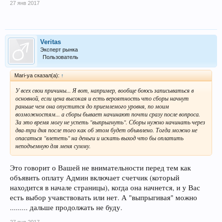
27 янв 2017
Veritas
Эксперт рынка
Пользователь
Mari-ya сказал(а):
↑
У всех свои причины... Я вот, например, вообще боюсь записываться в
основной, если цена высокая и есть вероятность что сборы начнут
раньше чем она опустится до приемлемого уровня, по моим
возможностям... а сборы бывает начинают почти сразу после вопроса.
За это время могу не успеть "выпрыгнуть". Сборы нужно начинать через
два-три дня после того как об этом будет объявлено. Тогда можно не
опасаться "влететь" на деньги и искать выход что бы оплатить
неподъемную для меня сумму.
Это говорит о Вашей не внимательности перед тем как
объявить оплату Админ включает счетчик (который
находится в начале страницы), когда она начнется, и у Вас
есть выбор учавствовать или нет. А "выпрыгивая" можно
......... дальше продолжать не буду.
27 янв 2017