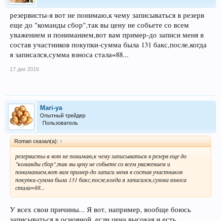
резервисты-я вот не понимаю,к чему записываться в резерв
еще до "команды сбор",так вы цену не собьете со всем
уважением и пониманием,вот вам пример-до записи меня в
состав участников покупки-сумма была 131 бакс,после,когда
я записался,сумма взноса стала=88...
17 дек 2016
Mari-ya
Опытный трейдер
Пользователь
Roman сказал(а):
↑
резервисты-я вот не понимаю,к чему записываться в резерв еще до
"команды сбор",так вы цену не собьете со всем уважением и
пониманием,вот вам пример-до записи меня в состав участников
покупки-сумма была 131 бакс,после,когда я записался,сумма взноса
стала=88...
У всех свои причины... Я вот, например, вообще боюсь
записываться в основной, если цена высокая и есть