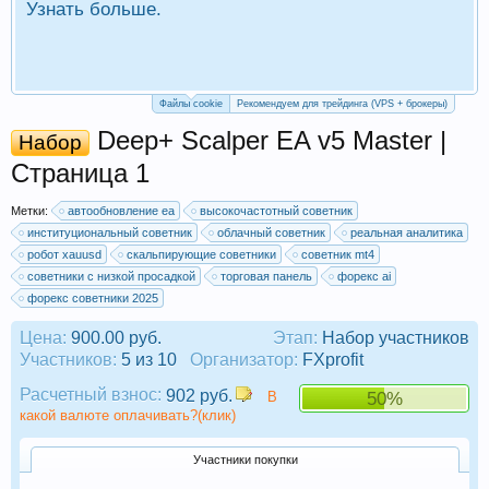
Узнать больше.
П
Р
Файлы cookie
Рекомендуем для трейдинга (VPS + брокеры)
Deep+ Scalper EA v5 Master |
Набор
Страница 1
Метки:
автообновление ea
высокочастотный советник
институциональный советник
облачный советник
реальная аналитика
робот xauusd
скальпирующие советники
советник mt4
советники с низкой просадкой
торговая панель
форекс ai
форекс советники 2025
Цена:
900.00 руб.
Этап:
Набор участников
Участников:
5 из 10
Организатор:
FXprofit
Расчетный взнос:
902 руб.
В
50%
какой валюте оплачивать?(клик)
Участники покупки