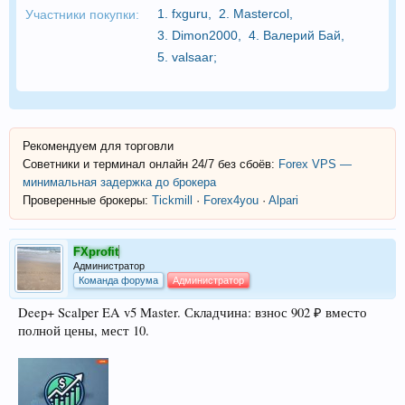
1.
fxguru
,
2.
Mastercol
,
Участники покупки:
3.
Dimon2000
,
4.
Валерий Бай
,
5.
valsaar
;
Рекомендуем для торговли
Советники и терминал онлайн 24/7 без сбоёв:
Forex VPS —
минимальная задержка до брокера
Проверенные брокеры:
Tickmill
·
Forex4you
·
Alpari
FXprofit
Администратор
Команда форума
Администратор
Deep+ Scalper EA v5 Master. Складчина: взнос 902 ₽ вместо
полной цены, мест 10.