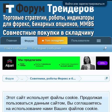
Войти или зарегистрироваться
Главная
🔥 Топ складчин
Пользователи
Форум
Поиск сообщений
Последние сообщения
Форум
...
Советники, роботы Форекс и бинарных опционов
Р
Этот сайт использует файлы cookie. Продолжая
x
С
пользоваться данным сайтом, Вы соглашаетесь
на использование нами Ваших файлов cookie.
V