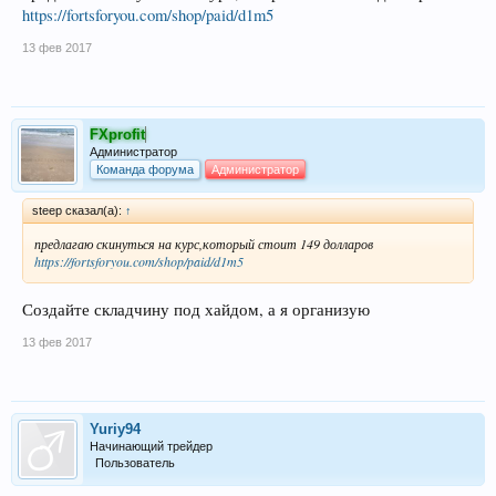
https://fortsforyou.com/shop/paid/d1m5
13 фев 2017
FXprofit
Администратор
Команда форума
Администратор
steep сказал(а):
↑
предлагаю скинуться на курс,который стоит 149 долларов
https://fortsforyou.com/shop/paid/d1m5
Создайте складчину под хайдом, а я организую
13 фев 2017
Yuriy94
Начинающий трейдер
Пользователь