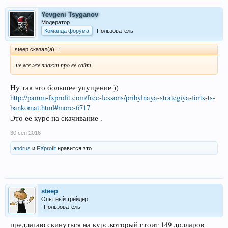
Yevgeni Tsyganov
Модератор
Команда форума
Пользователь
steep сказал(а):
↑
не все же знают про ее сайт
Ну так это большее упущение ))
http://pamm-fxprofit.com/free-lessons/pribylnaya-strategiya-forts-ts-
bankomat.html#more-6717
Это ее курс на скачивание .
30 сен 2016
andrus
и
FXprofit
нравится это.
steep
Опытный трейдер
Пользователь
предлагаю скинуться на курс,который стоит 149 долларов