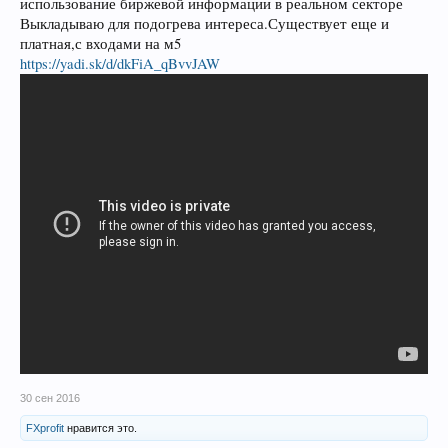
использование биржевой информации в реальном секторе
Выкладываю для подогрева интереса.Существует еще и
платная,с входами на м5
https://yadi.sk/d/dkFiA_qBvvJAW
30 сен 2016
FXprofit
нравится это.