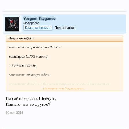
Yevgeni Tsyganov
Модератор
Команда форума
Пользователь
steep сказал(а):
↑
соотношение прибыль риск 2..5 к 1
потенциал 5..10% в месяц
1-3 сделок в месяц
занятость 30 минут в день
совмещение дохода от биржевой торговли с основной занятостью
Нажмите, чтобы раскрыть...
использование биржевой информации в реальном секторе
Выкладываю для подогрева интереса.Существует еще и платная,с
На сайте же есть Шевчун .
входами на м5
Или это что-то другое?
https://yadi.sk/d/dkFiA_qBvvJAW
30 сен 2016