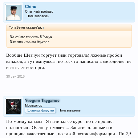
Chino
Опытный трейдер
Пользователь
TohaSever сказал(а):
↑
На сайте же есть Шевчун .
Или это что-то другое?
Вообще Шевчун торгует (или торговала) ложные пробои
каналов, а тут импульсы, но то, что написано в методичке, не
вызывает восторга.
30 сен 2016
Yevgeni Tsyganov
Модератор
Команда форума
Пользователь
По-моему каналы . Я начинал ее курс , но не прошел
полностью . Очень утомляет ... Занятия длинные и в
принципе качественные , но такой поток информации . По 2,5